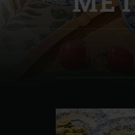
MET
Denmark | Danmark
Estonia | Eesti
Finland | Suomi
France | France
Germany | Deutschland
Greece | Ελλάδα
Hungary | Magyarország