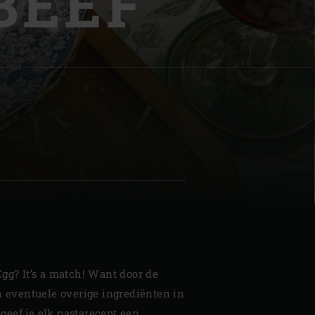
BEEF
| Schweiz (Français)
z
gg? It’s a match! Want door de
n eventuele overige ingrediënten in
eef je elk pastarecept een