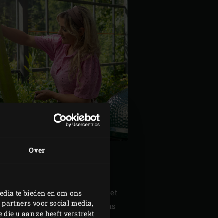
Over
intussen voor de pulled beef het
edia te bieden en om ons
 partners voor social media,
in met de olijfolie en vervolgens
die u aan ze heeft verstrekt