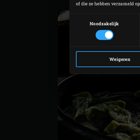
met het specerijenmengsel
of die ze hebben verzameld o
Toestemmingsselectie
Noodzakelijk
Weigeren