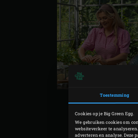
Toestemming
Cookies op je Big Green Egg.
Steek de
houtskool
in de B
We gebruiken cookies om cont
websiteverkeer te analyseren.
zeezout, de peperkorrels e
adverteren en analyse. Deze 