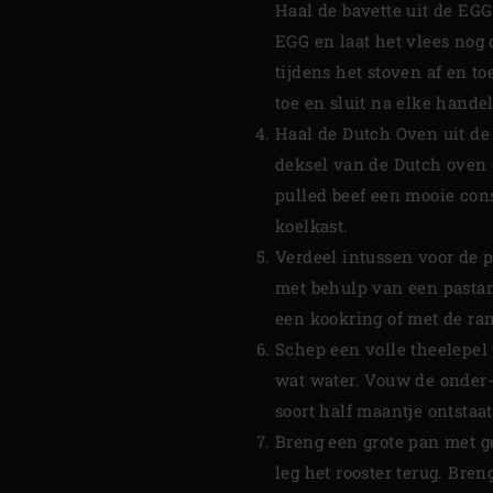
Haal de bavette uit de EGG 
EGG en laat het vlees nog o
tijdens het stoven af en t
toe en sluit na elke hande
Haal de Dutch Oven uit de E
deksel van de Dutch oven 
pulled beef een mooie consi
koelkast.
Verdeel intussen voor de p
met behulp van een pastama
een kookring of met de ran
Schep een volle theelepel
wat water. Vouw de onder-
soort half maantje ontstaa
Breng een grote pan met g
leg het rooster terug. Bre