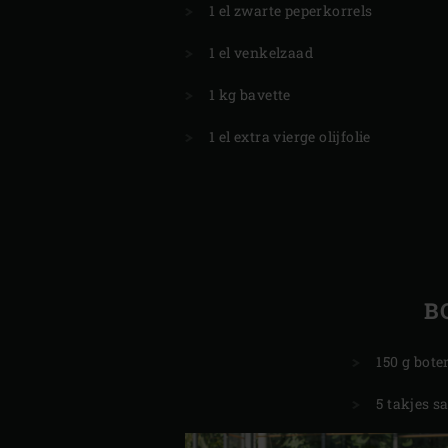
1 el zwarte peperkorrels
1 el venkelzaad
1 kg bavette
1 el extra vierge olijfolie
B
150 g bote
5 takjes sa