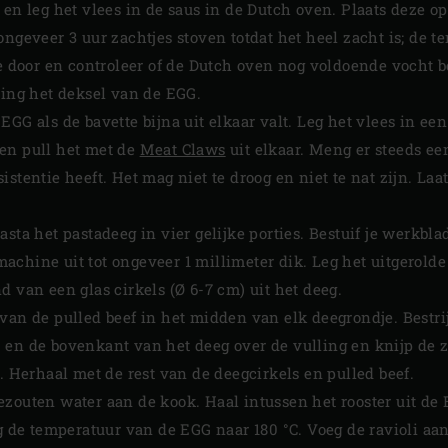
en leg het vlees in de saus in de Dutch oven. Plaats deze op 
ngeveer 3 uur zachtjes stoven totdat het heel zacht is; de te
oe door en controleer of de Dutch oven nog voldoende vocht 
ling het deksel van de EGG.
GG als de bavette bijna uit elkaar valt. Leg het vlees in een
en pull het met de
Meat Claws
uit elkaar. Meng er steeds een
stentie heeft. Het mag niet te droog en niet te nat zijn. Laa
asta het pastadeeg in vier gelijke porties. Bestuif je werkbl
chine uit tot ongeveer 1 millimeter dik. Leg het uitgerolde
d van een glas cirkels (Ø 6-7 cm) uit het deeg.
 van de pulled beef in het midden van elk deegrondje. Bestr
 en de bovenkant van het deeg over de vulling en knijp de z
t. Herhaal met de rest van de deegcirkels en pulled beef.
ezouten water aan de kook. Haal intussen het rooster uit de
ng de temperatuur van de EGG naar 180 °C. Voeg de ravioli a