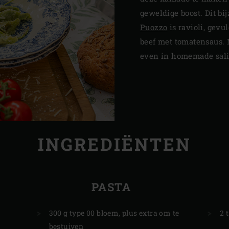
geweldige boost. Dit b
Puozzo
is ravioli, gev
beef met tomatensaus. 
even in homemade salie
INGREDIËNTEN
PASTA
300 g type 00 bloem, plus extra om te
2 
bestuiven