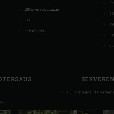
2 
100 g verse spinazie
40
1 ei
15
1 eierdooier
5 
sn
OTERSAUS
SERVERE
r
150 g geraspte Parmezaan
lie