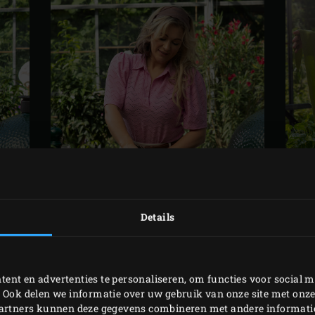
Details
VOORBEREIDING
ig Green Egg aan en breng de temperatuur naar 170 °C. Wrijf 
ent en advertenties te personaliseren, om functies voor social m
 Ook delen we informatie over uw gebruik van onze site met onze
n het venkelzaad in een vijzel fijn. Wrijf de bavette rondom 
partners kunnen deze gegevens combineren met andere informatie 