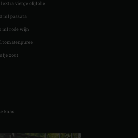
el extra vierge olijfolie
0 ml passata
0 ml rode wijn
el tomatenpuree
ufje zout
N
se kaas