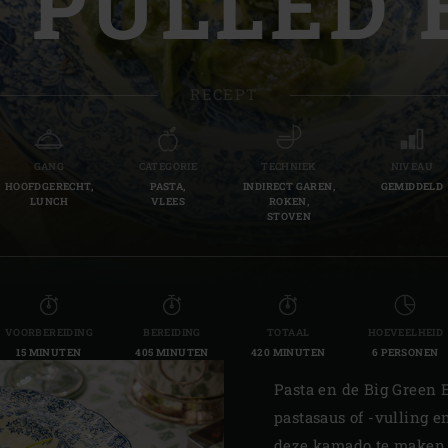
 PULLED 
Slovenia | Slovenija
Spain | España
RECEPT
Sweden | Sverige
Switzerland (French) 
GANG
CATEGORIE
TECHNIEK
NIVEAU
HOOFDGERECHT,
PASTA,
INDIRECT GAREN,
GEMIDDELD
Switzerland | Schwei
LUNCH
VLEES
ROKEN,
STOVEN
Turkey | Türkiye
VOORBEREIDING
BEREIDING
TOTAAL
HOEVEELHEID
15 MINUTEN
405 MINUTEN
420 MINUTEN
6 PERSONEN
Pasta en de Big Green E
pastasaus of -vulling e
deze kamado te maken g