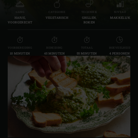
GANG
CATEGORIE
TECHNIEK
NIVEAU
HAPJE,
VEGETARISCH
GRILLEN,
MAKKELIJK
VOORGERECHT
ROKEN
VOORBEREIDING
BEREIDING
TOTAAL
HOEVEELHEID
10 MINUTEN
45 MINUTEN
55 MINUTEN
4 PERSONEN