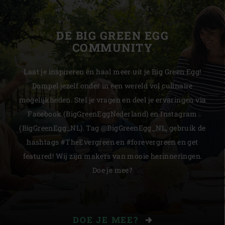
DE BIG GREEN EGG
COMMUNITY
Laat je inspireren en haal meer uit je Big Green Egg!
Dompel jezelf onder in een wereld vol culinaire
mogelijkheden. Stel je vragen en deel je ervaringen via
Facebook (BigGreenEggNederland) en Instagram
(BigGreenEgg_NL). Tag @BigGreenEgg_NL, gebruik de
hashtags #TheEvergreen en #forevergreen en get
featured! Wij zijn makers van mooie herinneringen.
Doe je mee?
DOE JE MEE?