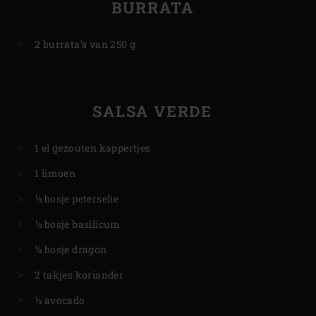
BURRATA
2 burrata’s van 250 g
SALSA VERDE
1 el gezouten kappertjes
1 limoen
½ bosje peterselie
½ bosje basilicum
¼ bosje dragon
2 takjes koriander
½ avocado