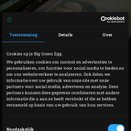
Toestemming
Details
Over
BEREIDING
Cookies op je Big Green Egg.
We gebruiken cookies om content en advertenties te
Steek de
houtskool
in de Big Green Egg aan en
personaliseren, om functies voor social media te bieden en
verwarm tot een temperatuur van 100 °C. Laat
om ons websiteverkeer te analyseren. Ook delen we
intussen de burrata’s uitlekken en dep ze met
informatie over uw gebruik van onze site met onze
partners voor social media, adverteren en analyse. Deze
keukenpapier voorzichtig droog. Leg de burrata’s op
partners kunnen deze gegevens combineren met andere
een
half gaatjesrooster
.
informatie die u aan ze heeft verstrekt of die ze hebben
Strooi een half handje
kersenrookhout
op de
verzameld op basis van uw gebruik van hun services.
gloeiende houtskool en plaats het
hitteschild
. Leg
het
rvs-rooster
in de EGG en leg hier het
Toestemmingsselectie
gaatjesrooster met de burrata’s op. Sluit het deksel
Noodzakelijk