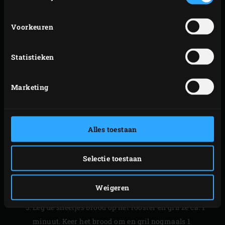
van de kamado en laat de burrata’s ca. 10 minuten
roken. De temperatuur zal door het plaatsen van
Voorkeuren
het hitteschild dalen. Dit is ook de bedoeling want
de burrata’s hoeven niet te garen.
Statistieken
Haal de burrata’s uit de EGG en leg ze op een bordje
in de koelkast om de kaas terug te koelen.
Marketing
Haal het halve gaatjesrooster en rvs-rooster uit de
kamado; het hitteschild blijft erin. Plaats het
gietijzeren rooster, sluit het deksel van de EGG en
Alles toestaan
breng de temperatuur naar 190 °C. Haal de burrata’s
en salsa verde uit de koelkast. Leg de burrata’s op
Selectie toestaan
een schaal, schep de salsa verde er overheen en
garneer met de peterselie. Snijd voor serveren het
Weigeren
briochebrood in plakjes.
Leg de sneetjes brood op het rooster en gril ze ca. 1
minuut. Keer het brood om en gril nogmaals 1