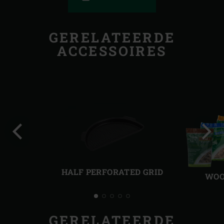
GERELATEERDE
ACCESSOIRES
Vorige
Volg
slide
slide
HALF PERFORATED GRID
WOO
GERELATEERDE