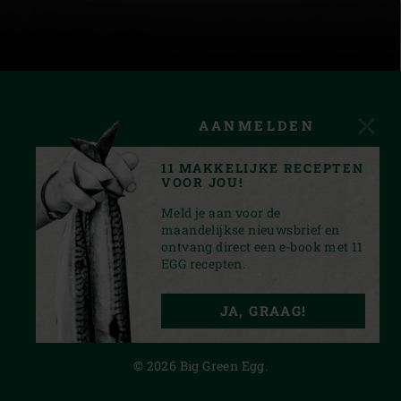
AANMELDEN
11 MAKKELIJKE RECEPTEN
VOOR JOU!
Meld je aan voor de
maandelijkse nieuwsbrief en
ontvang direct een e-book met 11
EGG recepten.
FACEBOOK
YOUTUBE
INSTAGRAM
PINTEREST
JA, GRAAG!
PRIVACY STATEMENT
© 2026 Big Green Egg.