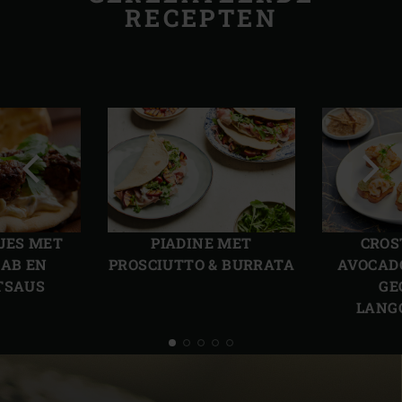
RECEPTEN
Vorige
Volg
slide
slide
JES MET
PIADINE MET
CROS
AB EN
PROSCIUTTO & BURRATA
AVOCAD
TSAUS
GE
LANG