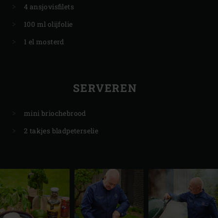
4 ansjovisfilets
100 ml olijfolie
1 el mosterd
SERVEREN
mini briochebrood
2 takjes bladpeterselie