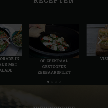
RECEPTEN
Vorige
Volg
slide
slide
ORADE IN
VIS
OP ZEEKRAAL
AUS MET
GESTOOFDE
ALADE
ZEEBAARSFILET