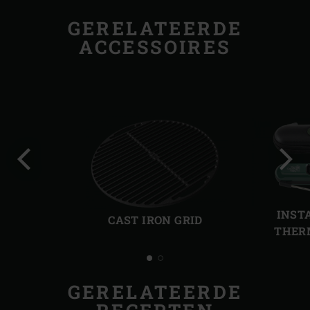
GERELATEERDE
ACCESSOIRES
Vorige
Volg
slide
slide
INST
CAST IRON GRID
THER
GERELATEERDE