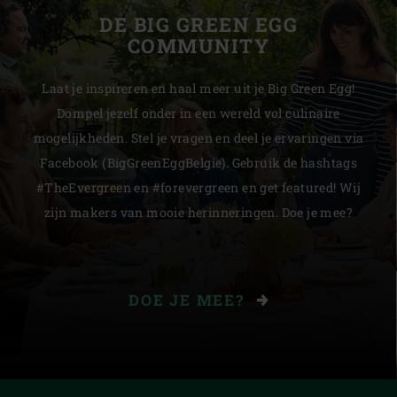
DE BIG GREEN EGG
COMMUNITY
Laat je inspireren en haal meer uit je Big Green Egg!
Dompel jezelf onder in een wereld vol culinaire
mogelijkheden. Stel je vragen en deel je ervaringen via
Facebook (BigGreenEggBelgie). Gebruik de hashtags
#TheEvergreen en #forevergreen en get featured! Wij
zijn makers van mooie herinneringen. Doe je mee?
DOE JE MEE?