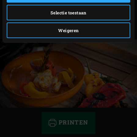
bestrooi met peper en zout naar smaak. Haal de
Selectie toestaan
ringen van de uien los.
Leg op elk bord een gegrilde zeeduivelmoot en leg de
uienringen en de paprikarepen rondom.
Weigeren
PRINTEN