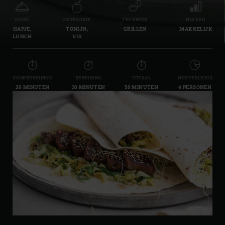
GANG
CATEGORIE
TECHNIEK
NIVEAU
HAPJE,
TONIJN,
GRILLEN
MAKKELIJK
LUNCH
VIS
VOORBEREIDING
BEREIDING
TOTAAL
HOEVEELHEID
20 MINUTEN
30 MINUTEN
50 MINUTEN
4 PERSONEN