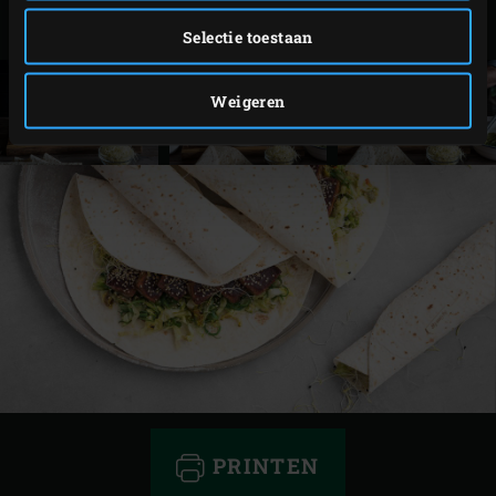
met het sesamzaad en rol de wraps op.
Selectie toestaan
Weigeren
PRINTEN