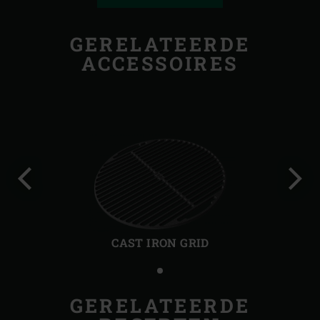
GERELATEERDE
ACCESSOIRES
Vorige
Volg
slide
slide
CAST IRON GRID
GERELATEERDE