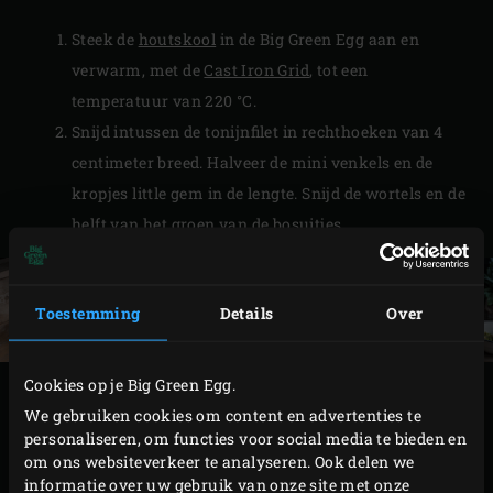
Steek de
houtskool
in de Big Green Egg aan en
verwarm, met de
Cast Iron Grid
, tot een
temperatuur van 220 °C.
Snijd intussen de tonijnfilet in rechthoeken van 4
centimeter breed. Halveer de mini venkels en de
kropjes little gem in de lengte. Snijd de wortels en de
helft van het groen van de bosuitjes.
Toestemming
Details
Over
Cookies op je Big Green Egg.
BEREIDING
We gebruiken cookies om content en advertenties te
personaliseren, om functies voor social media te bieden en
Gril de gehalveerde mini venkels en de rode peper in
om ons websiteverkeer te analyseren. Ook delen we
informatie over uw gebruik van onze site met onze
totaal 8 minuten, keer ze tijdens het grillen elke 2