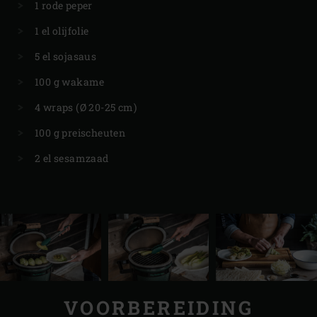
1 rode peper
1 el olijfolie
5 el sojasaus
100 g wakame
4 wraps (Ø 20-25 cm)
100 g preischeuten
2 el sesamzaad
VOORBEREIDING