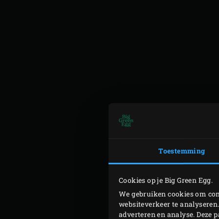
Toestemming
Verwarm voor de pekel het 
knoflook en voeg het teent
Cookies op je Big Green Egg.
afkoelen.
We gebruiken cookies om cont
Halveer voor de antiboise 
websiteverkeer te analyseren.
sjalot en de knoflook. Pluk
adverteren en analyse. Deze 