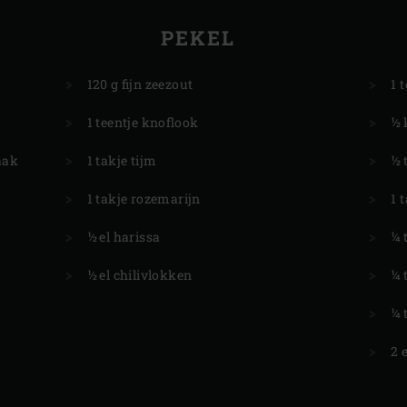
PEKEL
120 g fijn zeezout
1 
1 teentje knoflook
½ 
aak
1 takje tijm
½ 
1 takje rozemarijn
1 
½ el harissa
¼ 
½ el chilivlokken
¼ 
¼ 
2 e