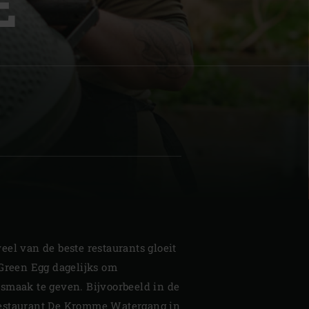
E
| Schweiz (Français)
z
el van de beste restaurants gloeit
 Green Egg dagelijks om
smaak te geven. Bijvoorbeeld in de
restaurant De Kromme Watergang in