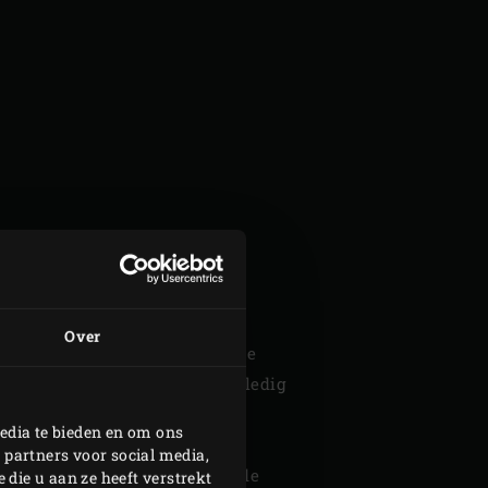
Over
n van het vuur. Pel en halveer de
n water toe. Laat de pekel volledig
edia te bieden en om ons
s in blokjes. Pel en snipper de
 partners voor social media,
 rozemarijn en de blaadjes van de
die u aan ze heeft verstrekt