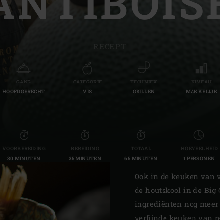
ANTIBOIS
Slovenia | Slovenija
Spain | España
RECEPT
Sweden | Sverige
Switzerland (French) 
GANG
CATEGORIE
TECHNIEK
NIVEAU
HOOFDGERECHT
VIS
GRILLEN
MAKKELIJK
Switzerland | Schwei
Turkey | Türkiye
VOORBEREIDING
BEREIDING
TOTAAL
HOEVEELHEID
30 MINUTEN
35 MINUTEN
65 MINUTEN
1 PERSONEN
Ook in de keuken van ve
de houtskool in de Big
ingrediënten nog meer 
verfijnde keuken van 