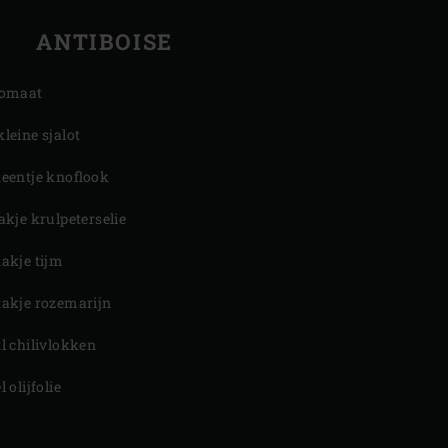
ANTIBOISE
tomaat
kleine sjalot
teentje knoflook
takje krulpeterselie
takje tijm
takje rozemarijn
tl chilivlokken
l olijfolie