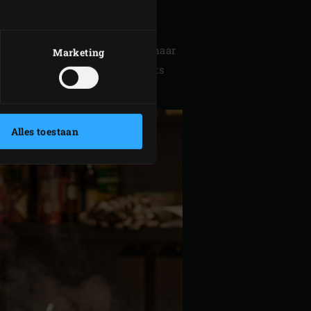
aar smaak toe. Zet apart.
and open en verwijder de
ijd met je fileermes van kop naar
Marketing
niet door de huid heen, de filets
nip deze door.
Alles toestaan