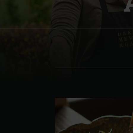
Denmark | Danmark
Estonia | Eesti
Finland | Suomi
France | France
Germany | Deutschland
Greece | Ελλάδα
Hungary | Magyarország