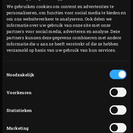
We gebruiken cookies om content en advertenties te
Klop voor de dressing de eidooier, mosterd, azijn en
personaliseren, om functies voor social media te bieden en
suiker in een bekken door elkaar. Blijf kloppen en schenk
om ons websiteverkeer te analyseren. Ook delen we
er langzaam de zonnebloemolie bij (je hebt nu meer
informatie over uw gebruik van onze site met onze
partners voor social media, adverteren en analyse. Deze
dressing dan straks nodig is voor de salade. De overige
partners kunnen deze gegevens combineren met andere
dressing is in de koelkast nog een week houdbaar).
informatie die u aan ze heeft verstrekt of die ze hebben
verzameld op basis van uw gebruik van hun services.
MET LANGZAAM
GEGAARDE
Toestemmingsselectie
LAMSSCHOUDER
Noodzakelijk
GEVULDE ARTISJOK
Voorkeuren
Til het rooster op, zet een ovenschaal of de
Round Drip
Pan
op de convEGGtor en leg het rooster weer terug.
Statistieken
Breng de EGG naar een temperatuur van 120 °C en wacht
tot de Cherry Wood Chips volledig zijn opgebrand. Leg de
Marketing
lamsschouder op het rooster en laat circa 5 uur garen