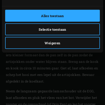
totdat het vlees van het bot loslaat.
Snijd intussen de steel en het bovenste gedeelte van de
Alles toestaan
artisjokken. Was de krieltjes en halveer 2 teentjes
knoflook. Doe de krieltjes met de knoflook, de takjes tijm
Selectie toestaan
en rozemarijn in een grote pan. Leg hier de artisjokken
op, voeg zoveel water toe dat de artisjokken onder staan
Weigeren
en voeg een flinke snuf zout toe. Leg een deksel van een
iets kleiner formaat dan de pan zelf in de pan zodat de
artisjokken onder water blijven staan. Breng aan de kook
en kook in circa 10 minuten gaar. Giet af, laat afkoelen en
schep het hooi met een lepel uit de artisjokken. Bewaar
afgedekt in de koelkast.
Neem de langzaam gegaarde lamsschouder uit de EGG,
laat afkoelen en pluk het vlees van het bot. Verwijder het
rooster en de ovenschaal (of Drip Pan) en leg het rooster