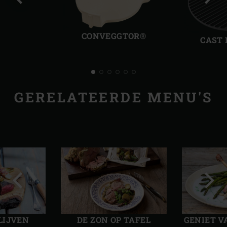
Vorige
Volg
slide
slide
CONVEGGTOR®
CAST 
GERELATEERDE MENU'S
Vorige
Volg
slide
slide
LIJVEN
DE ZON OP TAFEL
GENIET V