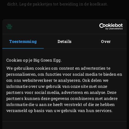
dicht. Leg de pakketjes tot bereiding in de koelkast.
FILOTAART MET
GEBAKKEN AARDBEIEN
Toestemming
Details
Over
Smelt 50 gram van de boter samen met de honing in een
pannetje op het fornuis. Vet een ondiepe ronde
Cookies op je Big Green Egg.
ovenschaal met een doorsnede van circa 20 centimeter
We gebruiken cookies om content en advertenties te
met de resterende boter in.
personaliseren, om functies voor social media te bieden en
om ons websiteverkeer te analyseren. Ook delen we
Bekleed de schaal met een laagje filodeeg, laat hierbij een
informatie over uw gebruik van onze site met onze
deel van het deeg overhangen. Bestrijk het deeg met het
partners voor social media, adverteren en analyse. Deze
honing-botermengsel. Meng de cranberries en
partners kunnen deze gegevens combineren met andere
informatie die u aan ze heeft verstrekt of die ze hebben
pompoenpitten door elkaar en strooi een laagje (ongeveer
verzameld op basis van uw gebruik van hun services.
e
1/10
deel) over het deeg. Leg hier weer een laagje filodeeg
op, bestrijk met het honing-botermengsel en bestrooi met
Toestemmingsselectie