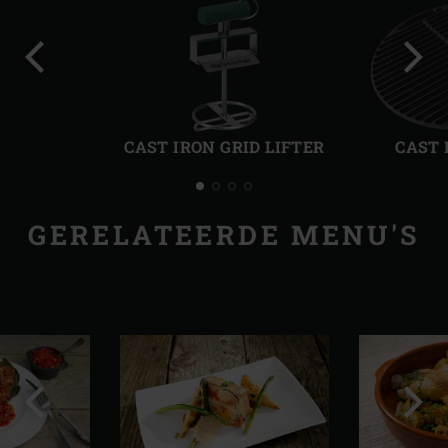
Vorige
Volg
slide
slide
CAST IRON GRID LIFTER
CAST 
GERELATEERDE MENU'S