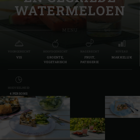
WATERMELOEN
MENU
VOORGERECHT
HOOFDGERECHT
NAGERECHT
NIVEAU
VIS
GROENTE,
FRUIT,
MAKKELIJK
VEGETARISCH
PATISSERIE
HOEVEELHEID
4 PERSONS