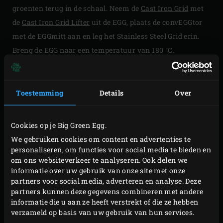
groenten terug in de schaal. Neem de
Cast Iron Grid
met
de
Cast Iron Grid Lifter
uit de EGG, plaats de convEGGtor
met de EGGmitt aan en leg het Stainless Steel Grid erin.
Breng de EGG naar een temperatuur van 180 °C.
Vet een springvorm met een doorsnede van 26 centimeter
in met olijfolie en bekleed de vorm met het bladerdeeg.
Toestemming
Details
Over
Klop de eieren, slagroom en Parmezaanse kaas in een
mengkom door elkaar en breng op smaak met peper.
Cookies op je Big Green Egg.
Verdeel de helft van de gegrilde groenten over de beklede
We gebruiken cookies om content en advertenties te
springvorm en schenk hier de helft van het eimengsel
personaliseren, om functies voor social media te bieden en
over. Verdeel de overige groenten over de vorm en schenk
om ons websiteverkeer te analyseren. Ook delen we
het resterende eimengsel erover.
informatie over uw gebruik van onze site met onze
partners voor social media, adverteren en analyse. Deze
Plaats de springvorm op het rooster, sluit de deksel van
partners kunnen deze gegevens combineren met andere
informatie die u aan ze heeft verstrekt of die ze hebben
de EGG en bak de groentetaart in circa 45 minuten gaar
verzameld op basis van uw gebruik van hun services.
en goudbruin. Neem de vorm uit de EGG en sluit de