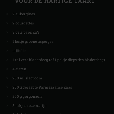
VOOR DE HARTIGE TAART
2 aubergines
2 courgettes
3 gele paprika’s
1 bosje groene asperges
olijfolie
1 rol vers bladerdeeg (of 1 pakje diepvries bladerdeeg)
4 eieren
200 ml slagroom
200 g geraspte Parmezaanse kaas
200 g gorgonzola
3 takjes rozemarijn