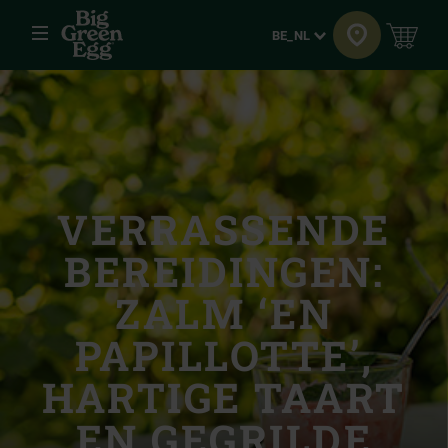
Menu
Taal
BE_NL
VERRASSENDE
BEREIDINGEN:
ZALM ‘EN
PAPILLOTTE’,
HARTIGE TAART
EN GEGRILDE