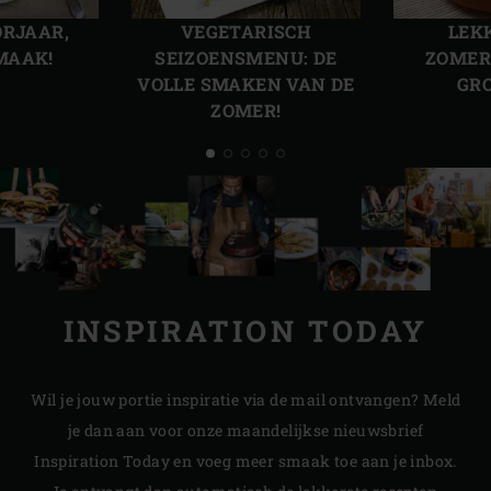
Vorige
Volg
slide
slide
ORJAAR,
VEGETARISCH
LEK
MAAK!
SEIZOENSMENU: DE
ZOMER
VOLLE SMAKEN VAN DE
GR
ZOMER!
INSPIRATION TODAY
Wil je jouw portie inspiratie via de mail ontvangen? Meld
je dan aan voor onze maandelijkse nieuwsbrief
Inspiration Today en voeg meer smaak toe aan je inbox.