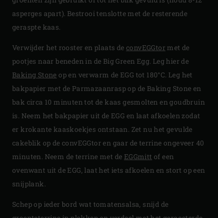
asperges apart). Bestrooi tenslotte met de resterende
geraspte kaas.
Verwijder het rooster en plaats de
convEGGtor
met de
pootjes naar beneden in de Big Green Egg. Leg hier de
Baking Stone
op en verwarm de EGG tot 180°C. Leg het
bakpapier met de Parmazaanrasp op de Baking Stone en
bak circa 10 minuten tot de kaas gesmolten en goudbruin
is. Neem het bakpapier uit de EGG en laat afkoelen zodat
er krokante kaaskoekjes ontstaan. Zet nu het gevulde
cakeblik op de convEGGtor en gaar de terrine ongeveer 40
minuten. Neem de terrine met de
EGGmitt
of een
ovenwant uit de EGG, laat het iets afkoelen en stort op een
snijplank.
Schep op ieder bord wat tomatensalsa, snijd de
groenteterrine in plakken en verdeel met het geroosterde