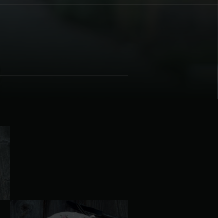
| Schweiz (Français)
z