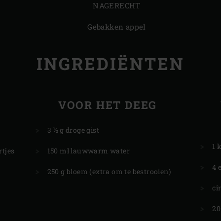
NAGERECHT
Gebakken appel
INGREDIËNTEN
VOOR HET DEEG
3 ½ g droge gist
1 
tjes
150 ml lauwwarm water
4 
250 g bloem (extra om te bestrooien)
ci
20