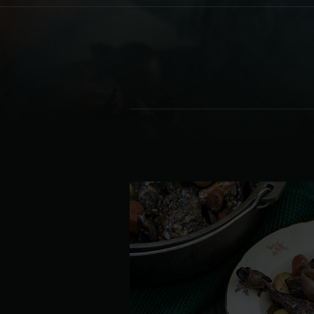
Denmark | Danmark
Estonia | Eesti
Finland | Suomi
France | France
Germany | Deutschland
Greece | Ελλάδα
Hungary | Magyarország