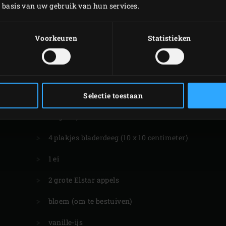
p basis van uw gebruik van hun services.
Voorkeuren
Statistieken
VOOR DE
GEBAKKEN APPEL
Selectie toestaan
100 g roomboterbabbelaars (Werther’s
Original)
4 plakjes bladerdeeg (10 x 10 centimeter)
1 ei
2 grote Elstar appels
bloem (om te bestuiven)
vanille-ijs