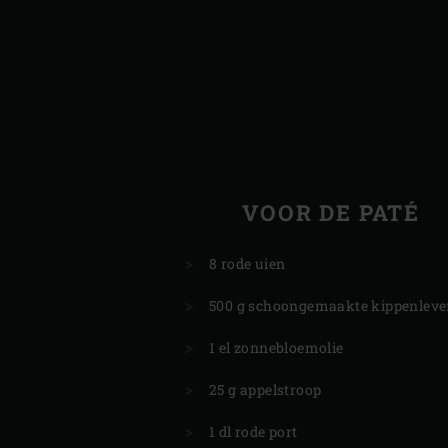
VOOR DE PATÉ
8 rode uien
500 g schoongemaakte kippenlever
1 el zonnebloemolie
25 g appelstroop
1 dl rode port