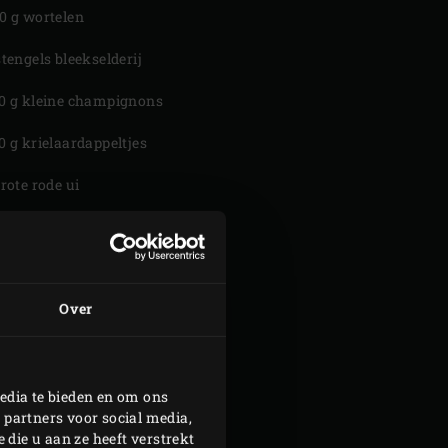
0 g wortelen
stengels bleekselderij
0 g kleine champignons
0 g krielaardappeltjes
grote rode ui
teentjes knoflook
fles Pinot Noir
Over
dl cognac
dl gevogeltebouillon
laurierblaadjes
edia te bieden en om ons
 partners voor social media,
takjes tijm
die u aan ze heeft verstrekt