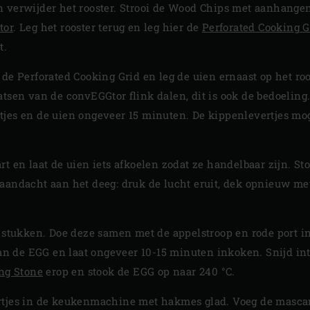
n verwijder het rooster. Strooi de Wood Chips met aanhange
tor
. Leg het rooster terug en leg hier de
Perforated Cooking G
t.
de Perforated Cooking Grid en leg de uien ernaast op het roo
tsen van de convEGGtor flink dalen, dit is ook de bedoeling.
tjes en de uien ongeveer 15 minuten. De kippenlevertjes mo
rt en laat de uien iets afkoelen zodat ze handelbaar zijn. S
aandacht aan het deeg: druk de lucht eruit, dek opnieuw met
e stukken. Doe deze samen met de appelstroop en rode port i
 van de EGG en laat ongeveer 10-15 minuten inkoken. Snijd int
ng Stone
erop en stook de EGG op naar 240 °C.
rtjes in de keukenmachine met hakmes glad. Voeg de mascar