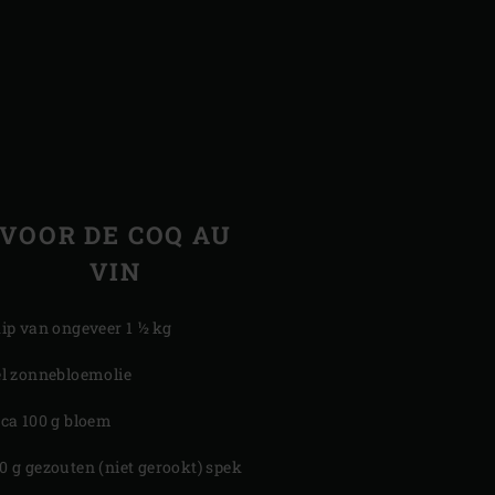
VOOR DE COQ AU
VIN
kip van ongeveer 1 ½ kg
el zonnebloemolie
rca 100 g bloem
0 g gezouten (niet gerookt) spek