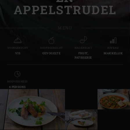
APPELSTRUDEL
MENU
VOORGERECHT
HOOFDGERECHT
NAGERECHT
NIVEAU
VIS
GEVOGELTE
FRUIT,
MAKKELIJK
PATISSERIE
HOEVEELHEID
4 PERSONS