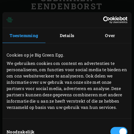
EENDENBORST
Haal het vlies van de eendenborstfilets en snijd het vet
iets in, maar niet door. Schil en was de aardappels en
Toestemming
Details
Over
snijd in blokjes van 1 centimeter (was ze niet meer na het
snijden). Was de spinazie en verwijder de grove stelen.
Snijd de prei in dunne, halve ringen en was ze in een
Cookies op je Big Green Egg.
vergiet. Snijd de chorizo en olijven in kleine stukjes. Was
We gebruiken cookies om content en advertenties te
personaliseren, om functies voor social media te bieden en
de veldsla en dep voorzichtig droog. Pel de knoflook en
om ons websiteverkeer te analyseren. Ook delen we
hak fijn. Bewaar de ingrediënten tot gebruik afgedekt in
informatie over uw gebruik van onze site met onze
de koelkast.
partners voor social media, adverteren en analyse. Deze
partners kunnen deze gegevens combineren met andere
informatie die u aan ze heeft verstrekt of die ze hebben
STRUDEL VAN APPEL EN
verzameld op basis van uw gebruik van hun services.
GEDROOGDE ABRIKOZEN
Toestemmingsselectie
Meng voor het deeg de bloem, het water en 50 milliliter
Noodzakelijk