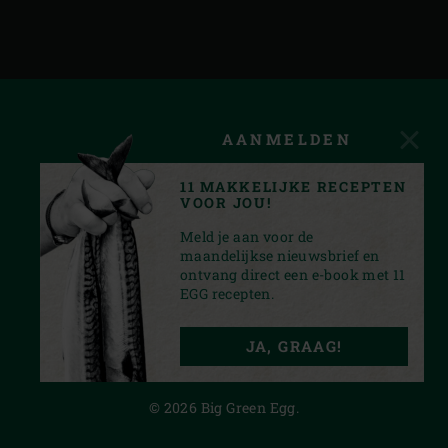
AANMELDEN
11 MAKKELIJKE RECEPTEN
VOOR JOU!
Meld je aan voor de
maandelijkse nieuwsbrief en
ontvang direct een e-book met 11
EGG recepten.
FACEBOOK
YOUTUBE
INSTAGRAM
PINTEREST
JA, GRAAG!
PRIVACY STATEMENT
© 2026 Big Green Egg.