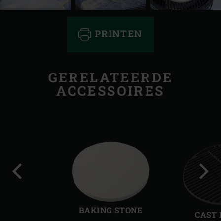
PRINTEN
GERELATEERDE
ACCESSOIRES
Vorige
Volg
slide
slide
BAKING STONE
CAST 