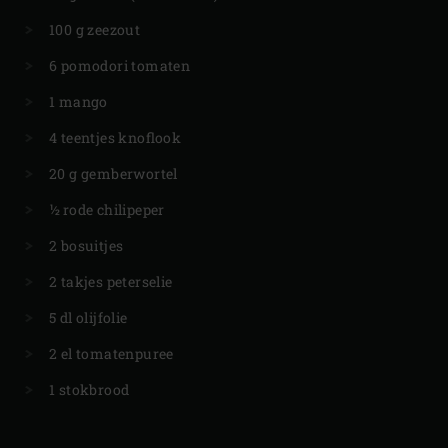
100 g zeezout
6 pomodori tomaten
1 mango
4 teentjes knoflook
20 g gemberwortel
½ rode chilipeper
2 bosuitjes
2 takjes peterselie
5 dl olijfolie
2 el tomatenpuree
1 stokbrood