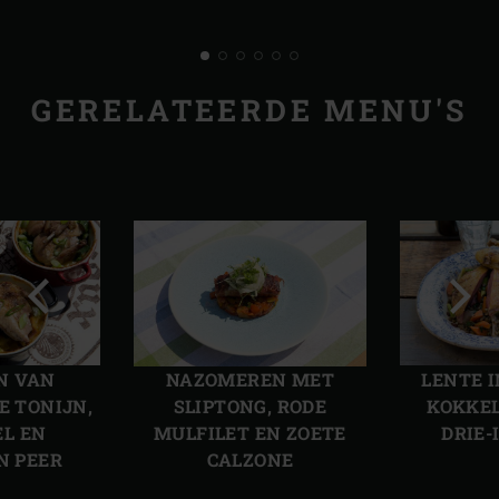
GERELATEERDE MENU'S
Vorige
Volg
slide
slide
N VAN
NAZOMEREN MET
LENTE I
E TONIJN,
SLIPTONG, RODE
KOKKEL
L EN
MULFILET EN ZOETE
DRIE-
N PEER
CALZONE