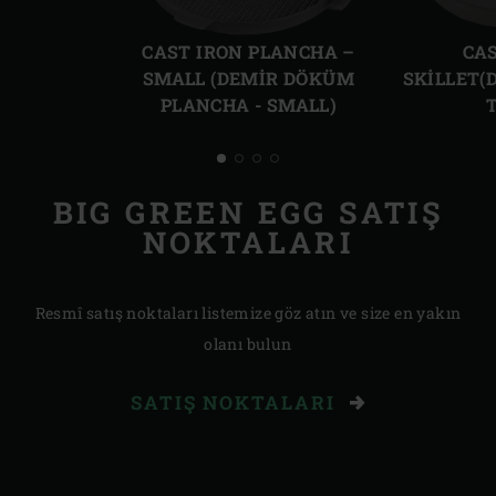
Önceki
Sonr
slayt
slayt
CAST IRON PLANCHA –
CA
SMALL (DEMIR DÖKÜM
SKILLET(
PLANCHA - SMALL)
BIG GREEN EGG SATIŞ
NOKTALARI
Resmî satış noktaları listemize göz atın ve size en yakın
olanı bulun
SATIŞ NOKTALARI