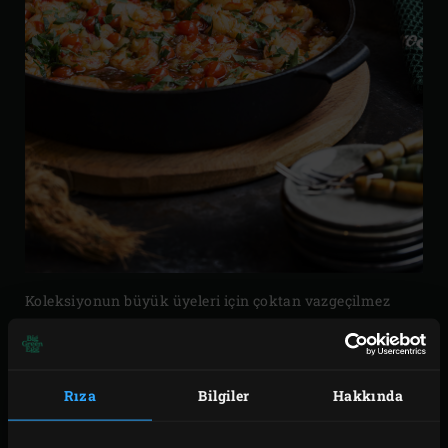
Koleksiyonun büyük üyeleri için çoktan vazgeçilmez
olmuştu; şimdi ise yoğun talep üzerine, Big Green Egg
MiniMax’e özel Demir Döküm Tava de sizinle. Yavaş
pişen yemekler, ağır ateşte et tarifleri ve fırın yemekleri
Rıza
Bilgiler
Hakkında
için ideal. Ancak aynı zamanda etleri hızlıca
mühürleyerek lezzetini ve suyunu içinde tutmak için de