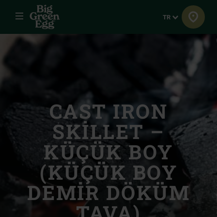
Menü
Dil
TR
CAST IRON
SKILLET –
KÜÇÜK BOY
(KÜÇÜK BOY
DEMIR DÖKÜM
TAVA)