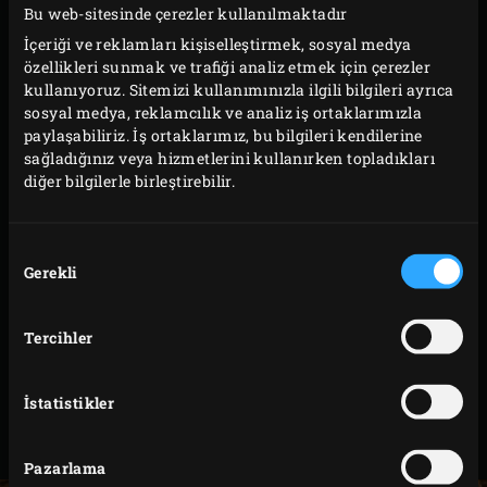
Bu web-sitesinde çerezler kullanılmaktadır
birebir.
İçeriği ve reklamları kişiselleştirmek, sosyal medya
özellikleri sunmak ve trafiği analiz etmek için çerezler
MiniMax’e özel bu küçük boy tava, Demir Döküm Griddle
kullanıyoruz. Sitemizi kullanımınızla ilgili bilgileri ayrıca
ile de mükemmel bir uyum yakalar. Griddle’ı kapak
sosyal medya, reklamcılık ve analiz iş ortaklarımızla
olarak kullanarak tencere işlevi gören bir kombinasyon
paylaşabiliriz. İş ortaklarımız, bu bilgileri kendilerine
sağladığınız veya hizmetlerini kullanırken topladıkları
elde edebilirsiniz.
diğer bilgilerle birleştirebilir.
Döküm yapısı sayesinde yıllarca dayanır, yüksek ısıya
karşı dirençlidir ve ısıyı eşit dağıtır. İki pratik kulbu
Onay
sayesinde kullanımı da oldukça rahattır. Temizlemesi
Gerekli
Seçimi
kolaydır; uzun ömürlü kullanmak için ara sıra bitkisel
yağ ile yağlamayı unutmayın.
Tercihler
Model
Productcode
İstatistikler
Vanaf de
127839
MiniMax
Pazarlama