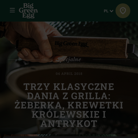
Menu
Język
PL
Specjalne
04 APRIL 2018
TRZY KLASYCZNE
DANIA Z GRILLA:
ŻEBERKA, KREWETKI
KRÓLEWSKIE I
ANTRYKOT