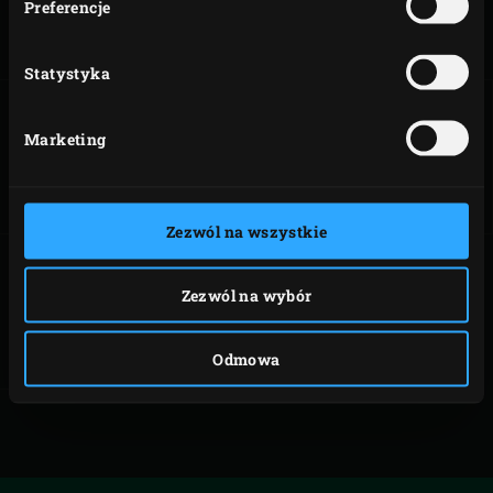
Preferencje
najbardziej znanych przepisów i ciesz się niezrównanymi
smakami i aromatami.
Statystyka
Marketing
ŻEBERKA
GRILLOWANE
KREWETKI
KRÓLEWSKIE Z
SAŁATKĄ Z
MANGO I
Zezwól na wszystkie
JARMUŻU
Zezwól na wybór
ANTRYKOT
Odmowa