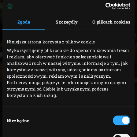
Zgoda
Szczegóły
O plikach cookies
Niniejsza strona korzysta z plików cookie
Wykorzystujemy pliki cookie do spersonalizowania treści
i reklam, aby oferować funkcje społecznościowe i
analizować ruch w naszej witrynie. Informacje o tym, jak
korzystasz z naszej witryny, udostępniamy partnerom
społecznościowym, reklamowym i analitycznym.
Partnerzy mogą połączyć te informacje z innymi danymi
otrzymanymi od Ciebie lub uzyskanymi podczas
Tradycyjne klasyczne dania barbecue można z łatwością
korzystania z ich usług.
przygotować w Big Green Eggu. Co powiesz na słodkie,
delikatne żeberka pieczone metodą pośrednią? Albo
Wybór
smaczne krewetki królewskie? A może soczysty, solidny
Niezbędne
zgody
antrykot przyrządzony metodą odwróconego smażenia,
aby uzyskać idealny rezultat? Zainspiruj się powrotem do