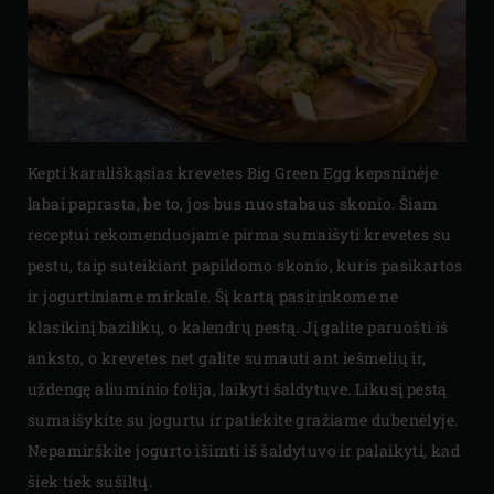
Kepti karališkąsias krevetes Big Green Egg kepsninėje
labai paprasta, be to, jos bus nuostabaus skonio. Šiam
receptui rekomenduojame pirma sumaišyti krevetes su
pestu, taip suteikiant papildomo skonio, kuris pasikartos
ir jogurtiniame mirkale. Šį kartą pasirinkome ne
klasikinį bazilikų, o kalendrų pestą. Jį galite paruošti iš
anksto, o krevetes net galite sumauti ant iešmelių ir,
uždengę aliuminio folija, laikyti šaldytuve. Likusį pestą
sumaišykite su jogurtu ir patiekite gražiame dubenėlyje.
Nepamirškite jogurto išimti iš šaldytuvo ir palaikyti, kad
šiek tiek sušiltų.