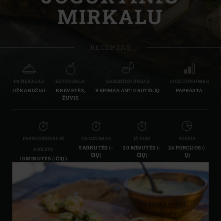
MIRKALU
RECEPTAS
PATIEKALAS
KATEGORIJA
GAMINIMO BŪDAS
SUDĖTINGUMAS
UŽKANDŽIAI
KREVETĖS,
KEPIMAS ANT GROTELIŲ
PAPRASTA
ŽUVIS
PASIRUOŠIMAS IŠ
GAMINIMAS
IŠ VISO
KIEKIS
5 MINUTĖS (-
20 MINUTĖS (-
24 PORCIJOS (-
ANKSTO
ČIŲ)
ČIŲ)
Ų)
15 MINUTĖS (-ČIŲ)