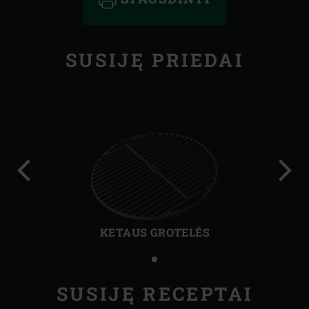
SUSIJĘ PRIEDAI
Ankstesnė
Kita
skaidrė
skai
KETAUS GROTELĖS
SUSIJĘ RECEPTAI