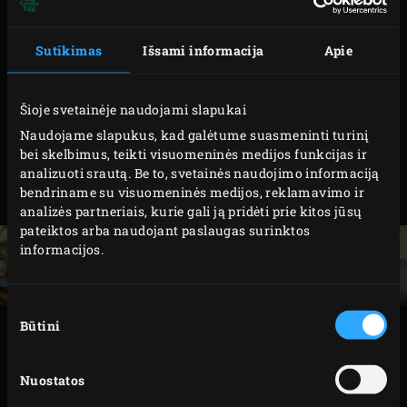
4 v. š. alyvuogių aliejaus
Sutikimas
Išsami informacija
Apie
JOGURTINIAM MIRKALUI
Šioje svetainėje naudojami slapukai
Naudojame slapukus, kad galėtume suasmeninti turinį
bei skelbimus, teikti visuomeninės medijos funkcijas ir
200 ml jogurto
analizuoti srautą. Be to, svetainės naudojimo informaciją
bendriname su visuomeninės medijos, reklamavimo ir
analizės partneriais, kurie gali ją pridėti prie kitos jūsų
pateiktos arba naudojant paslaugas surinktos
informacijos.
Sutikimo
Būtini
pasirinkimas
GAMINIMAS
Nuostatos
Uždekite Big Green Egg kepsninėje anglis ir įdėję