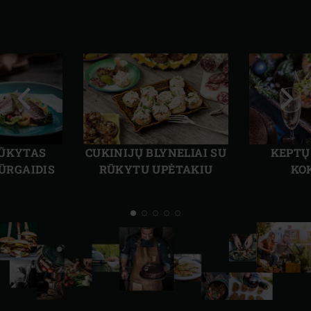
Ankstesnė
Kita
skaidrė
skai
RŪKYTAS
CUKINIJŲ BLYNELIAI SU
KEPTŲ
JŪRGAIDIS
RŪKYTU UPĖTAKIU
KO