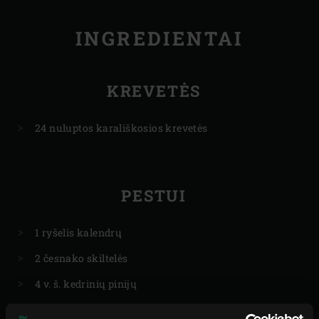
INGREDIENTAI
KREVETĖS
24 nuluptos karališkosios krevetės
PESTUI
1 ryšelis kalendrų
2 česnako skiltelės
4 v. š. kedrinių pinijų
1 a. š. maltų kuminų