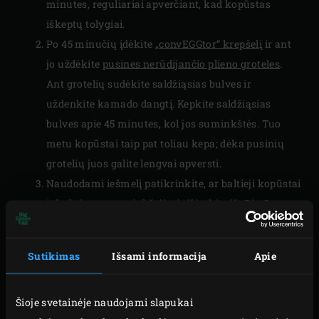
minutes, reguliariai apverčiant, kad kopūstas
iškeptų tolygiai.
Po 45 minučių įdėkite
„convEGGtor“ krepšelį
ir ant
jo uždėkite
pusines nerūdijančio plieno groteles
.
Ant grotelių sudėkite saldžiąsias bulves ir
uždenkite kamado dangtį. Kepkite saldžiąsias
bulves apie 45 minutes, kol jos suminkštės. Tuo
metu kopūstai taip pat toliau kepa; dėka pusinių
grotelių juos galite lengvai apversti.
Naudodami iešmelį patikrinkite, ar baltieji kopūstai
ir bulvės yra suminkštėję, ir išimkite iš „Big Green
Egg“ kepsninės. Atidėkite į šalį.
Pašalinkite pusines
nerūdijančio plieno groteles
ir
Sutikimas
Išsami informacija
Apie
ant krepšelio uždėkite pilnas nerūdijančio plieno
groteles. Ant jų uždėkite didelę
keptuvę
, uždarykite
Šioje svetainėje naudojami slapukai
„EGG“ dangtį ir įkaitinkite iki 200 °C.