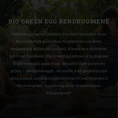
BIG GREEN EGG BENDRUOMENĖ
Leiskitės įkvėpimo nešami, išmokite išnaudoti visas
Big Green Egg galimybes! Pasinerkite į neribotų
kulinarinių galimybių pasaulį. Klauskite ir dalykitės
patirtimi Facebook (BigGreenEggLietuva) ir Instagram
(biggreenegglt) paskyrose. Nepamirškite pažymėti
mūsų – @biggreenegglt. Jei norite, kad pasidalytume
Jūsų įrašais, naudokite grotažymes #TheEvergreen ir
#forevergreen. Kuriame gražius prisiminimus.
Prisijungsite?