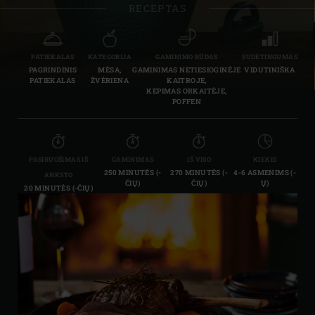
RECEPTAS
PATIEKALAS
KATEGORIJA
GAMINIMO BŪDAS
SUDĖTINGUMAS
PAGRINDINIS
MĖSA,
GAMINIMAS NETIESIOGINĖJE
VIDUTINIŠKA
PATIEKALAS
ŽVĖRIENA
KAITROJE,
KEPIMAS ORKAITĖJE,
POFFEN
PASIRUOŠIMAS IŠ
GAMINIMAS
IŠ VISO
KIEKIS
250 MINUTĖS (-
270 MINUTĖS (-
4-6 ASMENIMS (-
ANKSTO
ČIŲ)
ČIŲ)
Ų)
20 MINUTĖS (-ČIŲ)