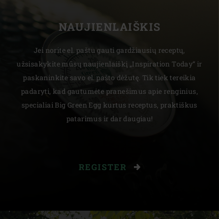
NAUJIENLAIŠKIS
Jei norite el. paštu gauti gardžiausių receptų,
užsisakykite mūsų naujienlaiškį „Inspiration Today“ ir
paskaninkite savo el. pašto dėžutę. Tik tiek tereikia
padaryti, kad gautumėte pranešimus apie renginius,
specialiai Big Green Egg kurtus receptus, praktiškus
patarimus ir dar daugiau!
REGISTER