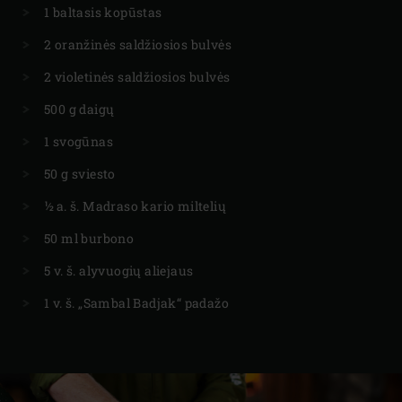
1 baltasis kopūstas
2 oranžinės saldžiosios bulvės
2 violetinės saldžiosios bulvės
500 g daigų
1 svogūnas
50 g sviesto
½ a. š. Madraso kario miltelių
50 ml burbono
5 v. š. alyvuogių aliejaus
1 v. š. „Sambal Badjak“ padažo