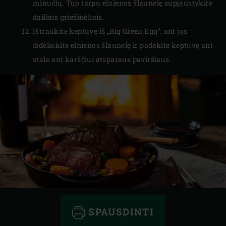
minučių. Tuo tarpu elnienos šlaunelę supjaustykite
dailiais griežinėliais.
Ištraukite keptuvę iš „Big Green Egg“, ant jos
išdėliokite elnienos šlaunelę ir padėkite keptuvę ant
stalo ant karščiui atsparaus paviršiaus.
SPAUSDINTI