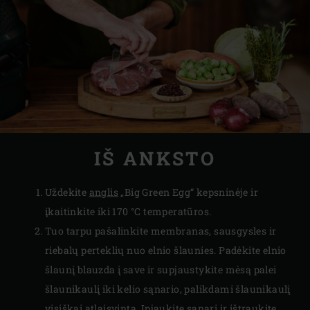
IŠ ANKSTO
Uždekite
anglis
„Big Green Egg“ kepsninėje ir
įkaitinkite iki 170 °C temperatūros.
Tuo tarpu pašalinkite membranas, sausgysles ir
riebalų perteklių nuo elnio šlaunies. Padėkite elnio
šlaunį blauzda į save ir supjaustykite mėsą palei
šlaunikaulį iki kelio sąnario, palikdami šlaunikaulį
visiškai atlaisvintą. Įpjaukite sąnarį ir ištraukite