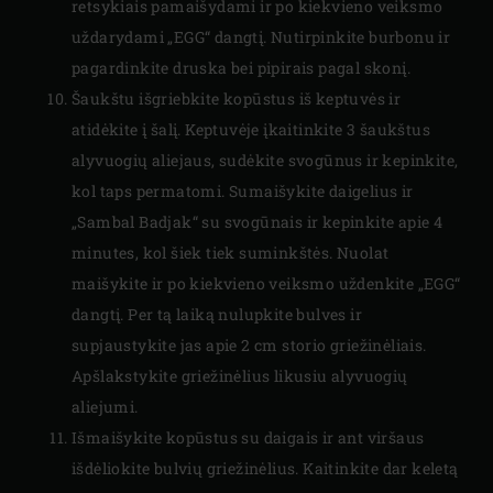
retsykiais pamaišydami ir po kiekvieno veiksmo
uždarydami „EGG“ dangtį. Nutirpinkite burbonu ir
pagardinkite druska bei pipirais pagal skonį.
Šaukštu išgriebkite kopūstus iš keptuvės ir
atidėkite į šalį. Keptuvėje įkaitinkite 3 šaukštus
alyvuogių aliejaus, sudėkite svogūnus ir kepinkite,
kol taps permatomi. Sumaišykite daigelius ir
„Sambal Badjak“ su svogūnais ir kepinkite apie 4
minutes, kol šiek tiek suminkštės. Nuolat
maišykite ir po kiekvieno veiksmo uždenkite „EGG“
dangtį. Per tą laiką nulupkite bulves ir
supjaustykite jas apie 2 cm storio griežinėliais.
Apšlakstykite griežinėlius likusiu alyvuogių
aliejumi.
Išmaišykite kopūstus su daigais ir ant viršaus
išdėliokite bulvių griežinėlius. Kaitinkite dar keletą