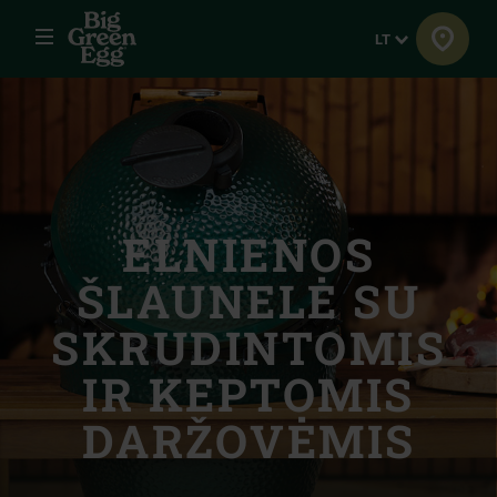
Meniu
Kalba
LT
ELNIENOS
ŠLAUNELĖ SU
SKRUDINTOMIS
IR KEPTOMIS
DARŽOVĖMIS