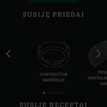
SUSIJĘ PRIEDAI
Ankstesnė
Kita
skaidrė
skai
PUS
CONVEGGTOR
NERŪDIJ
KREPŠELIS
GR
SUSIJĘ RECEPTAI