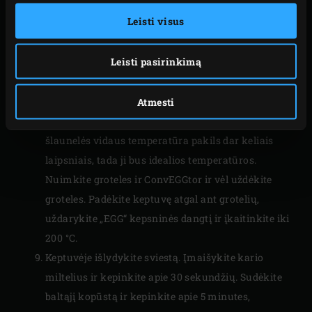
Nuimkite sudegusius išorinius lapus nuo baltųjų
Leisti visus
kopūstų. Supjaustykite kopūstus į keturias dalis,
išimkite šerdį ir išmeskite. Supjaustykite kopūstų
Leisti pasirinkimą
ketvirčius stambiais gabalais.
Pasiekus nustatytą vidaus temperatūrą, išimkite
elnienos šlaunelę iš „EGG“. Laisvai uždenkite
Atmesti
aliuminio folija ir palikite ramybėje; elnienos
šlaunelės vidaus temperatūra pakils dar keliais
laipsniais, tada ji bus idealios temperatūros.
Nuimkite groteles ir ConvEGGtor ir vėl uždėkite
groteles. Padėkite keptuvę atgal ant grotelių,
uždarykite „EGG“ kepsninės dangtį ir įkaitinkite iki
200 °C.
Keptuvėje išlydykite sviestą. Įmaišykite kario
miltelius ir kepinkite apie 30 sekundžių. Sudėkite
baltąjį kopūstą ir kepinkite apie 5 minutes,