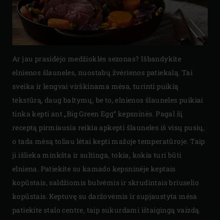
Ar jau prasidėjo medžioklės sezonas? Išbandykite
elnienos šlauneles, nuostabų žvėrienos patiekalą. Tai
sveika ir lengvai virškinama mėsa, turinti puikią
tekstūrą, daug baltymų, be to, elnienos šlauneles puikiai
tinka kepti ant „Big Green Egg“ kepsninės. Pagal šį
receptą pirmiausia reikia apkepti šlauneles iš visų pusių,
o tada mėsą toliau lėtai kepti mažoje temperatūroje. Taip
ji išlieka minkšta ir sultinga, tokia, kokia turi būti
elniena. Patiekite su kamado kepsninėje keptais
kopūstais, saldžiomis bulvėmis ir skrudintais briuselio
kopūstais. Keptuvę su daržovėmis ir supjaustyta mėsa
patiekite stalo centre, taip sukurdami ištaigingą vaizdą.