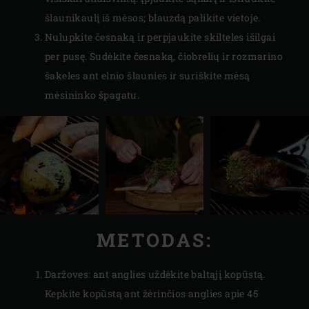
šlaunikaulį iš mėsos; blauzdą palikite vietoje.
Nulupkite česnaką ir perpjaukite skilteles išilgai
per pusę. Sudėkite česnaką, čiobrelių ir rozmarino
šakeles ant elnio šlaunies ir suriškite mėsą
mėsininko špagatu.
METODAS:
Daržoves: ant anglies uždėkite baltąjį kopūstą.
Kepkite kopūstą ant žėrinčios anglies apie 45