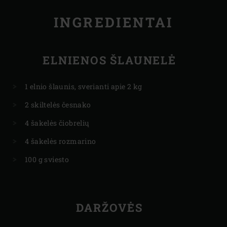
INGREDIENTAI
ELNIENOS ŠLAUNELĖ
1 elnio šlaunis, sverianti apie 2 kg
2 skiltelės česnako
4 šakelės čiobrelių
4 šakelės rozmarino
100 g sviesto
DARŽOVĖS