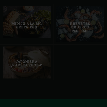
MIDIJŲ À LA BIG
KREVETĖS
GREEN EGG
DRUSKOS
PLUTOJE
JAPONIŠKĄ
„KARŠTĄ PUODĄ“