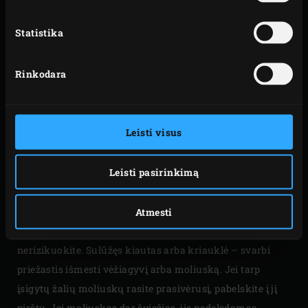
vitaminų B12, E, fosfatų, kalcio ir natrio. Be to, jie lengvai
virškinami, juose beveik nėra jungiamojo audinio.
Statistika
Rinkodara
ŠVIEŽIOS JŪRŲ
GĖRYBĖS
Leisti visus
Kita vertus, vėžiagyviai ir moliuskai – gana lepi maisto
Leisti pasirinkimą
produktų grupė. Juos pirkdami kliaukitės pojūčiais.
Pirkdami omarą išsirinkite dar gyvą ir atminkite, kad
Atmesti
šviežios jūrų gėrybės įprastai kvepia jūra. Pajutę rūgštų
aromatą arba kitus nemalonius kvapus verčiau
nerizikuokite. Sulūžęs kiautas arba kriauklė – svarbi
priežastis išmesti vėžiagyvį arba moliuską. Jei tarp
įsigytų žalių moliuskų rasite prasivėrusį, pabelskite į jį
pirštu. Jei moliuskas dar šviežias, jis nedelsdamas