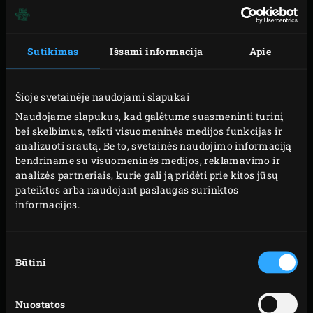
suvertomis krevetėmis arba keptomis jūrų šukutėmis.
Būtent dėl didelių Big Green Egg teikiamų galimybių verta
Sutikimas
Išsami informacija
Apie
į valgiaraštį įtraukti vėžiagyvius ir moliuskus. Be to, tai
gardus ir sveikas pasirinkimas!
Šioje svetainėje naudojami slapukai
ATSAKINGAS
Naudojame slapukus, kad galėtume suasmeninti turinį
bei skelbimus, teikti visuomeninės medijos funkcijas ir
VALGYMAS
analizuoti srautą. Be to, svetainės naudojimo informaciją
bendriname su visuomeninės medijos, reklamavimo ir
analizės partneriais, kurie gali ją pridėti prie kitos jūsų
Vėžiagyviai ir moliuskai ne tik nepaprastai gardūs. Jie –
pateiktos arba naudojant paslaugas surinktos
svarbi subalansuotos mitybos dalis. Ne visi žino, kad šios
informacijos.
jūrų gėrybės pasižymi tokia pačia nauda sveikatai kaip
žuvis, kurią mitybos ekspertai rekomenduoja valgyti
Sutikimo
mažiausiai kartą per savaitę.
Būtini
pasirinkimas
Vėžiagyviuose ir moliuskuose yra sveikų omega 3
riebiųjų rūgščių ir gausu vitamino B11 (folio rūgšties),
Nuostatos