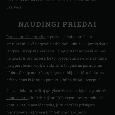
užsivers.
NAUDINGI PRIEDAI
Porcelianinės grotelės
– puikus priedas ruošiant
smulkesnius vėžiagyvius arba moliuskus. Su jomis daug
lengviau iškepsite krevetes, langustus ir moliuskus, nes
jie neiškris pro tarpus. Be to, porcelianinės grotelės tinka
jūrų gėrybėms kepti ir rūkinti, o tai puikus paruošimo
būdas. O kaip austrės, apkeptos midijos ir jūrų šukutės
arba vienas iš žemiau pateiktų Ralph de Kok receptų?
Jei vis tiek norite jūrų gėrybes virti, nesuklysite pasirinkę
ketaus katilą
ir uždėję jį ant EGG kepsninės grotelių. Jei
ketaus katilo neuždengsite, jūrų gėrybės prisigers
nuostabaus Big Green Egg teikiamo aromato!