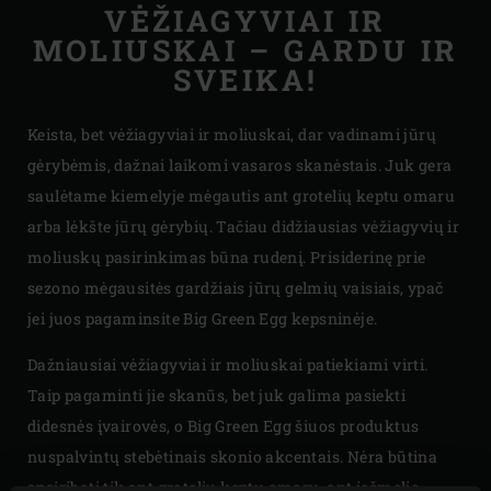
VĖŽIAGYVIAI IR
MOLIUSKAI – GARDU IR
SVEIKA!
Keista, bet vėžiagyviai ir moliuskai, dar vadinami jūrų
gėrybėmis, dažnai laikomi vasaros skanėstais. Juk gera
saulėtame kiemelyje mėgautis ant grotelių keptu omaru
arba lėkšte jūrų gėrybių. Tačiau didžiausias vėžiagyvių ir
moliuskų pasirinkimas būna rudenį. Prisiderinę prie
sezono mėgausitės gardžiais jūrų gelmių vaisiais, ypač
jei juos pagaminsite Big Green Egg kepsninėje.
Dažniausiai vėžiagyviai ir moliuskai patiekiami virti.
Taip pagaminti jie skanūs, bet juk galima pasiekti
didesnės įvairovės, o Big Green Egg šiuos produktus
nuspalvintų stebėtinais skonio akcentais. Nėra būtina
apsiriboti tik ant grotelių keptu omaru, ant iešmelio