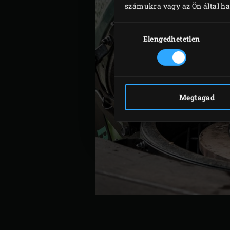
számukra vagy az Ön által ha
Hozzájárulás
kiválasztása
Elengedhetetlen
Megtagad