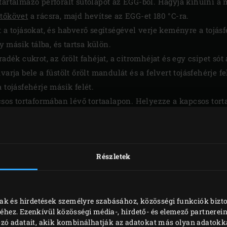
tartalmazó perforált sütőlapot az EGG-ből. Hagyja kihűlni a
tőkövet
a rácsra, majd hevítse az EGG-et 180 °C-ra.
t a tojásokat, és habverő segítségével verje keményre a tojás
gy másik tálba, és tartsa külön.
radék cukrot, az őrölt fahéjat, a citromhéjat és egy csipet sót
avarja bele a füstölt őrölt mandulát és a felvert tojásfehérje
 tojásfehérje másik felét.
pcsos tortaformában lévő tortaalapon. Helyezze a kapcsos torta
e a tortát.
taformát, és süsse további 20 percig.
ől, és hagyja kihűlni. Időközben készítse elő az EGG-et a pael
Részletek
ak és hirdetések személyre szabásához, közösségi funkciók bizt
ez. Ezenkívül közösségi média-, hirdető- és elemező partnerei
zó adatait, akik kombinálhatják az adatokat más olyan adatokk