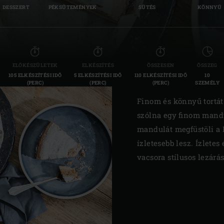
DESSZERT
PÉKSÜTEMÉNYEK
SÜTÉS
KÖNNYŰ
Slovenia | Slovenija
Spain | España
Sweden | Sverige
ELŐKÉSZÜLETEK
ELKÉSZÍTÉS
ÖSSZESEN
ÖSSZEG
105 ELKÉSZÍTÉSI IDŐ
5 ELKÉSZÍTÉSI IDŐ
110 ELKÉSZÍTÉSI IDŐ
10
Switzerland (French) 
(PERC)
(PERC)
(PERC)
SZEMÉLY
Switzerland | Schwei
Finom és könnyű tortát
szólna egy finom mandu
Turkey | Türkiye
mandulát megfüstöli a 
ízletesebb lesz. Ízlete
vacsora stílusos lezárá