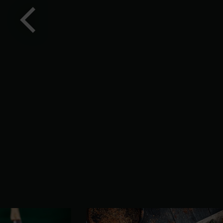
Előző
kép