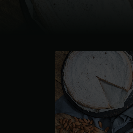
Denmark | Danmark
Estonia | Eesti
Finland | Suomi
France | France
Germany | Deutschland
Greece | Ελλάδα
Hungary | Magyarország