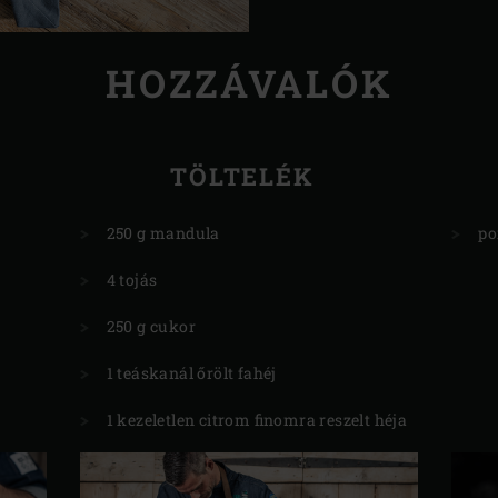
HOZZÁVALÓK
TÖLTELÉK
250 g mandula
po
4 tojás
250 g cukor
1 teáskanál őrölt fahéj
1 kezeletlen citrom finomra reszelt héja