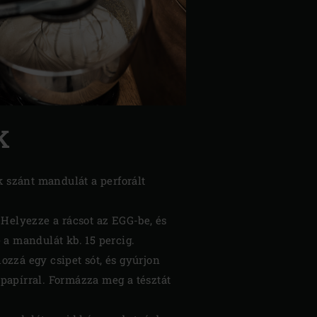
K
k szánt mandulát a perforált
Helyezze a rácsot az EGG-be, és
e a mandulát kb. 15 percig.
zzá egy csipet sót, és gyúrjon
őpapírral. Formázza meg a tésztát