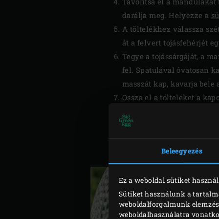
Távolítsa el a mandulákat 
darálja meg. Helyezze a
sü
A töltelékhez válassza szé
át a felvert tojásfehérjét e
Tegye a tojássárgáját, a ma
fel. Spatulával óvatosan k
masszát kap, kavarja bele a
Ossza el a tölteléket a ka
EGG fedelét. 30 percig süss
Alufóliával takarja le a tor
Vegye ki a tortát az EGG-b
Beleegyezés
kívánt hőmérsékletre.
Ez a weboldal sütiket használ
Sütiket használunk a tartalm
weboldalforgalmunk elemzéséh
weboldalhasználatra vonatko