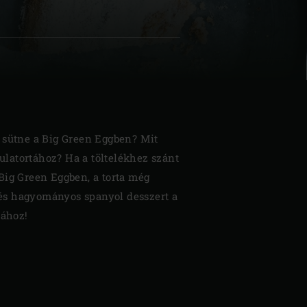
| Schweiz (Français)
z
 sütne a Big Green Eggben? Mit
latortához? Ha a töltelékhez szánt
Big Green Eggben, a torta még
s és hagyományos spanyol desszert a
sához!