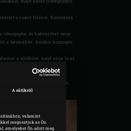
 mandulát, majd késes robotgépben
fehérjét a cukor felével. Kanalazza
 a robotgépbe, és habverővel verje
 felét a keverékbe. Amikor homogén
formát a sütőkőre, majd zárja le az
lához: melegítse fel az EGG-et a
A sütikről
osításához, valamint
nkkel megosztjuk az Ön
al, amelyeket Ön adott meg