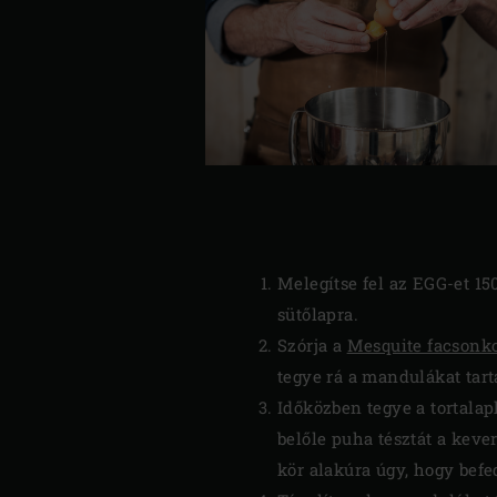
Melegítse fel az EGG-et 15
sütőlapra.
Szórja a
Mesquite facsonk
tegye rá a mandulákat tarta
Időközben tegye a tortalap
belőle puha tésztát a keve
kör alakúra úgy, hogy befed