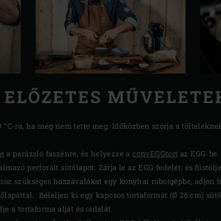
ELŐZETES MŰVELETE
0 °C-ra, ha még nem tette meg. Időközben szórja a töltelékne
ot
a parázsló faszénre, és helyezze a
convEGGtort
az EGG-be. 
lmazó perforált sütőlapot. Zárja le az EGG fedelét, és füstölj
hoz szükséges hozzávalókat egy konyhai robotgépbe, adjon ho
rőlapáttal. Béleljen ki egy kapcsos tortaformát (Ø 26 cm) süt
je a tortaforma alját és oldalát.