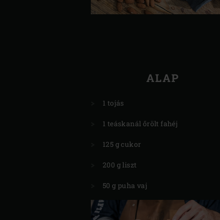
ALAP
1 tojás
1 teáskanál őrölt fahéj
125 g cukor
200 g liszt
50 g puha vaj