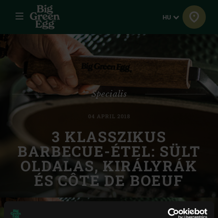
Menü
Nyelv
HU
Specialis
04 APRIL 2018
3 KLASSZIKUS
BARBECUE-ÉTEL: SÜLT
OLDALAS, KIRÁLYRÁK
ÉS CÔTE DE BOEUF