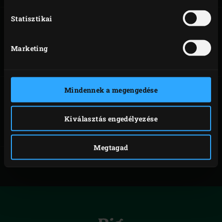
Statisztikai
SÜLT OLDALAS
GRILLEZETT
KIRÁLYRÁK
Marketing
MANGÓ- ÉS
KELKÁPOSZTA-
SALÁTÁVAL
Mindennek a megengedése
CÔTE DE BOEUF
Kiválasztás engedélyezése
Megtagad