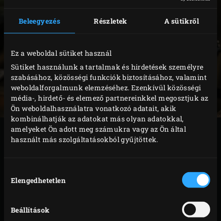
Beleegyezés
Részletek
A sütikről
Ez a weboldal sütiket használ
Sütiket használunk a tartalmak és hirdetések személyre
szabásához, közösségi funkciók biztosításához, valamint
weboldalforgalmunk elemzéséhez. Ezenkívül közösségi
média-, hirdető- és elemező partnereinkkel megosztjuk az
Ön weboldalhasználatra vonatkozó adatait, akik
kombinálhatják az adatokat más olyan adatokkal,
amelyeket Ön adott meg számukra vagy az Ön által
A hagyományos barbecue-ételek elkészítése rendkívül
használt más szolgáltatásokból gyűjtöttek.
egyszerű a Big Green Eggben. Mit szólna egy közvetett hő
segítségével elkészített finom, puha sült oldalashoz?
Hozzájárulás
Vagy egy ízletes királyrákhoz? Vagy inkább egy szaftos,
Elengedhetetlen
kiválasztása
testes, fordított sütéssel készült côte de boeuf? Merítsen
ihletet ezekből az alapreceptekből, és élvezze a páratlan
Beállítások
ízeket és aromákat.