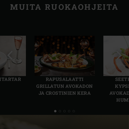
MUITA RUOKAOHJEITA
Edellinen
Seur
dia
dia
SEET
ITARTAR
RAPUSALAATTI
KYPS
GRILLATUN AVOKADON
AVOKAD
JA CROSTINIEN KERA
HUM