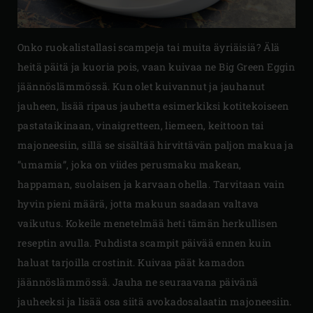
Onko ruokalistallasi scampeja tai muita äyriäisiä? Älä
heitä päitä ja kuoria pois, vaan kuivaa ne Big Green Eggin
jäännöslämmössä. Kun olet kuivannut ja jauhanut
jauheen, lisää ripaus jauhetta esimerkiksi kotitekoiseen
pastataikinaan, vinaigretteen, liemeen, keittoon tai
majoneesiin, sillä se sisältää hirvittävän paljon makua ja
”umamia”, joka on viides perusmaku makean,
happaman, suolaisen ja karvaan ohella. Tarvitaan vain
hyvin pieni määrä, jotta makuun saadaan valtava
vaikutus. Kokeile menetelmää heti tämän herkullisen
reseptin avulla. Puhdista scampit päivää ennen kuin
haluat tarjoilla crostinit. Kuivaa päät kamadon
jäännöslämmössä. Jauha ne seuraavana päivänä
jauheeksi ja lisää osa siitä avokadosalaatin majoneesiin.