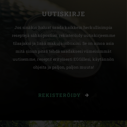
UUTISKIRJE
Jos sinäkin haluat saada kaikkein herkullisimpia
reseptejä sähköpostiisi, rekisteröidy uutiskirjeemme
tilaajaksi ja lisää makuja inboxiisi. Se on ainoa asia
mitä sinun pitää tehdä saadaksesi viimeisimmät
uutisemme, reseptit erityisesti EGGillesi, käytännön
ohjeita ja paljon, paljon muuta!
REKISTERÖIDY