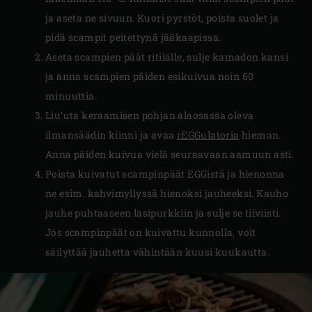
ja aseta ne sivuun. Kuori pyrstöt, poista suolet ja
pidä scampit peitettynä jääkaapissa.
Aseta scampien päät ritilälle, sulje kamadon kansi
ja anna scampien päiden esikuivua noin 60
minuuttia.
Liu’uta keraamisen pohjan alaosassa oleva
ilmansäädin kiinni ja avaa
rEGGulatoria
hieman.
Anna päiden kuivua vielä seuraavaan aamuun asti.
Poista kuivatut scampinpäät EGGistä ja hienonna
ne esim. kahvimyllyssä hienoksi jauheeksi. Kauho
jauhe puhtaaseen lasipurkkiin ja sulje se tiiviisti.
Jos scampinpäät on kuivattu kunnolla, voit
säilyttää jauhetta vähintään kuusi kuukautta.