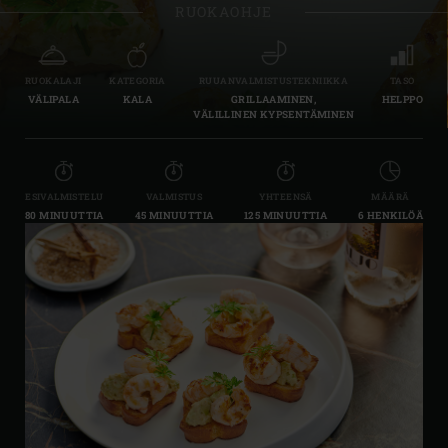
RUOKAOHJE
RUOKALAJI
KATEGORIA
RUUANVALMISTUSTEKNIIKKA
TASO
VÄLIPALA
KALA
GRILLAAMINEN,
HELPPO
VÄLILLINEN KYPSENTÄMINEN
ESIVALMISTELU
VALMISTUS
YHTEENSÄ
MÄÄRÄ
80 MINUUTTIA
45 MINUUTTIA
125 MINUUTTIA
6 HENKILÖÄ