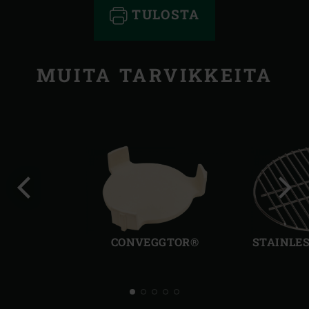
TULOSTA
MUITA TARVIKKEITA
Edellinen
Seur
dia
dia
CONVEGGTOR®
STAINLES