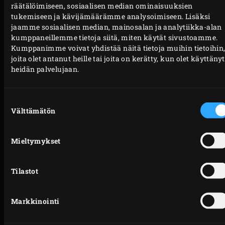
sivuun.
räätälöimiseen, sosiaalisen median ominaisuuksien
Puolita avokado salaattia varten ja poista kivi.
tukemiseen ja kävijämäärämme analysoimiseen. Lisäksi
jaamme sosiaalisen median, mainosalan ja analytiikka-alan
Voitele leikkauspinnat oliiviöljyllä ja aseta
kumppaneillemme tietoja siitä, miten käytät sivustoamme.
puolikkaat leikkauspinta alaspäin ritilälle. Sulje
Kumppanimme voivat yhdistää näitä tietoja muihin tietoihin
EGGin kansi ja grillaa avokadonpuolikkaita noin 2
joita olet antanut heille tai joita on kerätty, kun olet käyttänyt
heidän palvelujaan.
minuuttia. Käännä puolikkaita neljänneskierros ja
grillaa vielä 2 minuuttia. Käännä avokadopuoliskot
niin, että ne ovat kuoren päällä, ja grillaa vielä 2
Suostumuksen
Välttämätön
valinta
minuuttia.
Poista avokadopuoliskot EGGistä ja aseta sivuun.
Mieltymykset
Kuori ja hienonna sipuli. Hienonna puolet
kevätsipulista. Kuori inkivääri ja hienonna tai
raasta se hienoksi. Kuori omena, poista ydin ja
Tilastot
leikkaa hedelmäliha noin 3 millimetrin kuutioiksi.
Kaavi grillatut avokadonpuolikkaat kuorista ja
Markkinointi
soseuta hienoksi. Sekoita joukkoon sipuli,