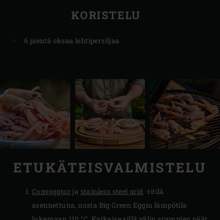
KORISTELU
6 pientä oksaa lehtipersiljaa
ETUKÄTEISVALMISTELU
Conveggtor
ja
stainless steel grid
-ritilä
asennettuna, nosta Big Green Eggin lämpötila
lukemaan 110 °C. Katkaise sillä välin scampien päät