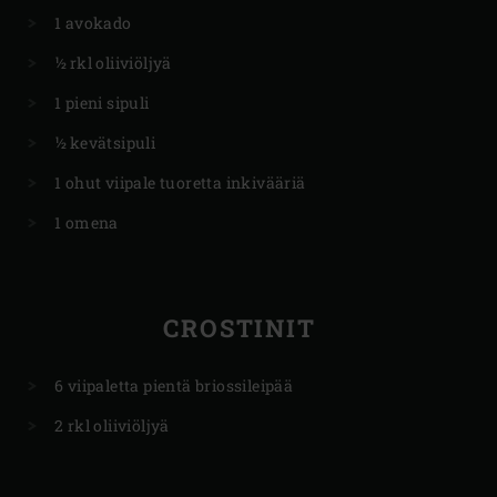
1 avokado
½ rkl oliiviöljyä
1 pieni sipuli
½ kevätsipuli
1 ohut viipale tuoretta inkivääriä
1 omena
CROSTINIT
6 viipaletta pientä briossileipää
2 rkl oliiviöljyä