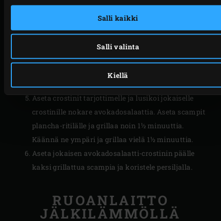
kevätsipuli, inkivääri, omena ja lopuksi niin paljon
scampimajoneesia, että salaatista tulee mukavan
Salli kaikki
kermainen. Aseta sivuun.
Voitele briossileipäviipaleet crostineja varten
Salli valinta
oliiviöljyllä. Aseta leivät ritilälle ja grillaa viipaleita
noin 30 sekuntia. Käännä ne ympäri ja grillaa toiset
Kiellä
30 sekuntia.
Aseta crostinit tarjottimelle ja lusikoi jokaiselle
crostinille nokare avokadosalaattia. Aseta scampit
plancha-ritilälle ja grillaa noin 1½ minuuttia.
Käännä ne ympäri ja grillaa vielä 1½ minuuttia.
Aseta jokaisen avokadosalaatti-crostinin päälle
kaksi grillattua scampia ja koristele persiljalla.
RUOANLAITTO
JÄLKILÄMMÖLLÄ