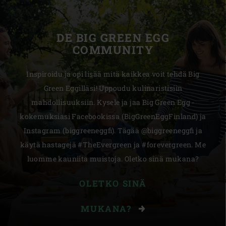
DE BIG GREEN EGG
COMMUNITY
Inspiroidu ja opi lisää mitä kaikkea voit tehdä Big
Green Eggilläsi! Uppoudu kulinaristisiin
mahdollisuuksiin. Kysele ja jaa Big Green Egg -
kokemuksiasi Facebookissa (BigGreenEggFinland) ja
Instagram (biggreeneggfi). Tägää @biggreeneggfi ja
käytä hastagejä #TheEvergreen ja #forevergreen. Me
luomme kauniita muistoja. Oletko sinä mukana?
OLETKO SINÄ
MUKANA?