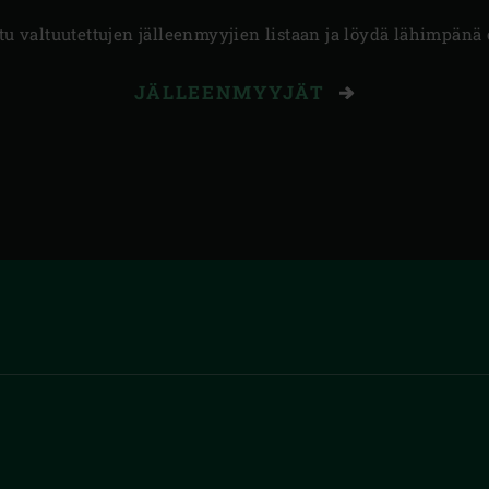
tu valtuutettujen jälleenmyyjien listaan ja löydä lähimpänä 
JÄLLEENMYYJÄT