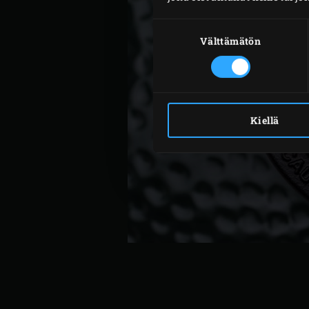
Suostumuksen
valinta
Välttämätön
Kiellä