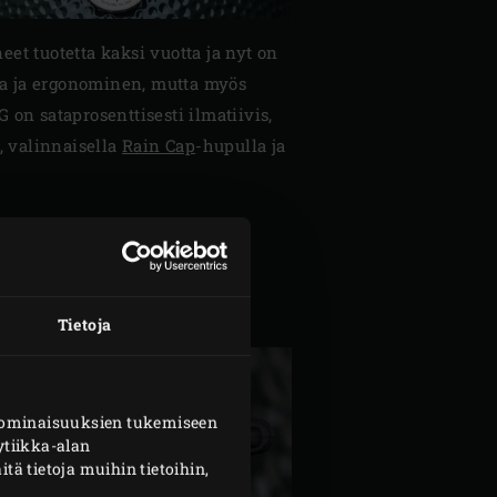
eet tuotetta kaksi vuotta ja nyt on
ja ja ergonominen, mutta myös
on sataprosenttisesti ilmatiivis,
, valinnaisella
Rain Cap
-hupulla ja
Tietoja
n ominaisuuksien tukemiseen
tiikka-alan
 tietoja muihin tietoihin,