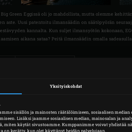
 Big Green Eggissä oli jo mahdollista, mutta olemme kehittän
den aste. Uusi patentoitu ilmansäädin on säätöpyörän seuraa
estävyyden kannalta. Kun suljet ilmansyötön kokonaan, EGG 
laamisen aikana sataa? Peitä ilmansäädin omalla sadeasulla
Tuotekoodi
117847
117854
Yksityiskohdat
.
mme sisällön ja mainosten räätälöimiseen, sosiaalisen media
iseen. Lisäksi jaamme sosiaalisen median, mainosalan ja analy
ä, miten käytät sivustoamme. Kumppanimme voivat yhdistää näitä
oita on kerätty, kun olet käyttänyt heidän palvelujaan.