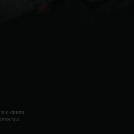
| Schweiz (Français)
z
,
BIG GREEN
REEN EGG