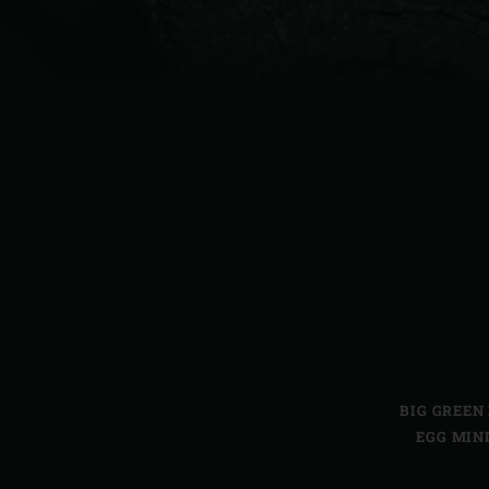
Denmark | Danmark
Estonia | Eesti
Finland | Suomi
France | France
Germany | Deutschland
Greece | Ελλάδα
Hungary | Magyarország
BIG GREEN
EGG MIN