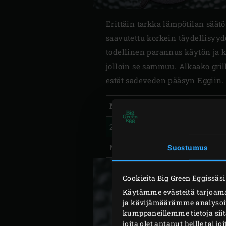
Erittäin tarkka lämpötilan säätö
saavutettu korkein täydellisyy
todellinen parannus käytön ja k
jolloin se sammuu. Alkaako gril
estät sadeveden pääsyn Eggiin.
Mallit
2XL, XLarge, Large, Medium
MiniMax
Suostumus
Cookieita Big Green Eggissäsi
Käytämme evästeitä tarjoama
ja kävijämäärämme analysoim
kumppaneillemme tietoja siit
joita olet antanut heille tai j