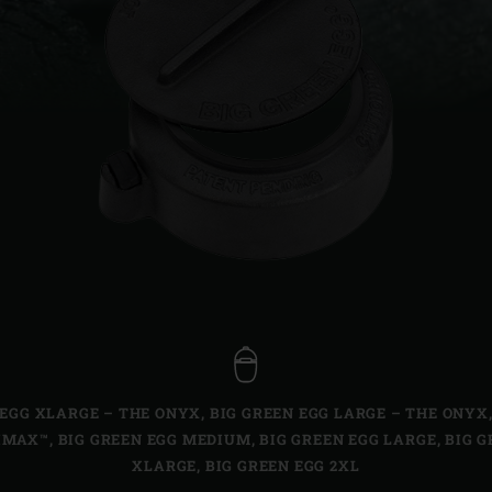
Slovenia | Slovenija
Spain | España
Sweden | Sverige
Switzerland (French) 
Switzerland | Schwei
Turkey | Türkiye
 EGG XLARGE – THE ONYX
,
BIG GREEN EGG LARGE – THE ONYX
IMAX™
,
BIG GREEN EGG MEDIUM
,
BIG GREEN EGG LARGE
,
BIG G
XLARGE
,
BIG GREEN EGG 2XL