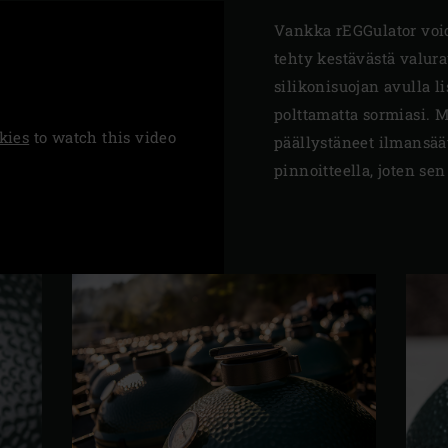
Vankka rEGGulator void
tehty kestävästä valu
silikonisuojan avulla l
polttamatta sormiasi.
kies
to watch this video
päällystäneet ilmansää
pinnoitteella, joten sen