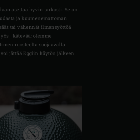
aan asettaa hyvin tarkasti. Se on
raudasta ja kuumenemattoman
isäät tai vähennät ilmansyöttöä
 Myös kätevää: olemme
timen ruosteelta suojaavalla
 voi jättää Eggiin käytön jälkeen.