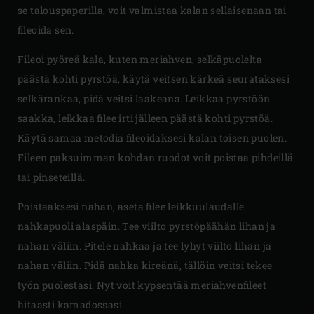
se talouspaperilla, voit valmistaa kalan sellaisenaan tai
fileoida sen.
Fileoi pyöreä kala, kuten meriahven, selkäpuolelta
päästä kohti pyrstöä, käytä veitsen kärkeä seurataksesi
selkärankaa, pidä veitsi laakeana. Leikkaa pyrstöön
saakka, leikkaa filee irti jälleen päästä kohti pyrstöä.
Käytä samaa metodia fileoidaksesi kalan toisen puolen.
Fileen paksuimman kohdan ruodot voit poistaa pihdeillä
tai pinseteillä.
Poistaaksesi nahan, aseta filee leikkuulaudalle
nahkapuoli alaspäin. Tee viilto pyrstöpäähän lihan ja
nahan väliin. Pitele nahkaa ja tee lyhyt viilto lihan ja
nahan väliin. Pidä nahka kireänä, tällöin veitsi tekee
työn puolestasi. Nyt voit kypsentää meriahvenfileet
hitaasti kamadossasi.