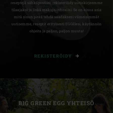
reseptejä sähköpostiisi, rekisteröidy uutiskirjeemme
tilaajaksi ja lisää makuja inboxiisi. Se on ainoa asia
mitä sinun pitää tehdä saadaksesi viimeisimmät
uutisemme, reseptit erityisesti EGGillesi, käytännön
ohjeita ja paljon, paljon muuta!
REKISTERÖIDY
BIG GREEN EGG YHTEISÖ