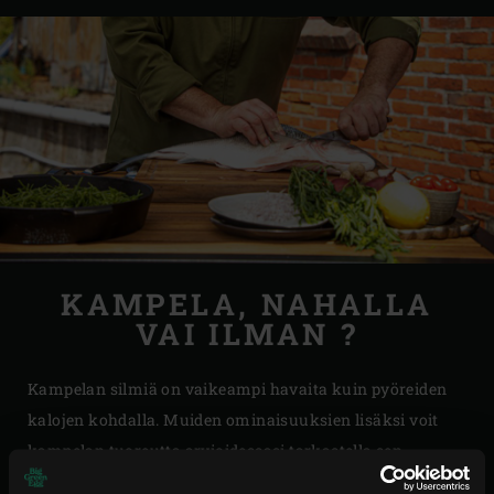
KAMPELA, NAHALLA
VAI ILMAN ?
Kampelan silmiä on vaikeampi havaita kuin pyöreiden
kalojen kohdalla. Muiden ominaisuuksien lisäksi voit
kampelan tuoreutta arvioidessasi tarkastella sen
tummalla nahalla sijaitsevia oransseja pisteitä. Näiden