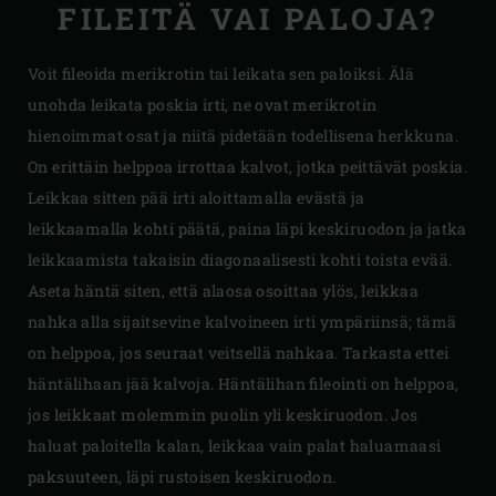
FILEITÄ VAI PALOJA?
Voit fileoida merikrotin tai leikata sen paloiksi. Älä
unohda leikata poskia irti, ne ovat merikrotin
hienoimmat osat ja niitä pidetään todellisena herkkuna.
On erittäin helppoa irrottaa kalvot, jotka peittävät poskia.
Leikkaa sitten pää irti aloittamalla evästä ja
leikkaamalla kohti päätä, paina läpi keskiruodon ja jatka
leikkaamista takaisin diagonaalisesti kohti toista evää.
Aseta häntä siten, että alaosa osoittaa ylös, leikkaa
nahka alla sijaitsevine kalvoineen irti ympäriinsä; tämä
on helppoa, jos seuraat veitsellä nahkaa. Tarkasta ettei
häntälihaan jää kalvoja. Häntälihan fileointi on helppoa,
jos leikkaat molemmin puolin yli keskiruodon. Jos
haluat paloitella kalan, leikkaa vain palat haluamaasi
paksuuteen, läpi rustoisen keskiruodon.