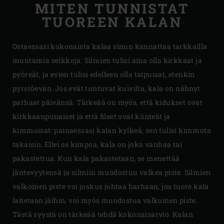
MITEN TUNNISTAT
TUOREEN KALAN
Ostaessasi kokonaista kalaa sinun kannattaa tarkkailla
muutamia seikkoja. Silmien tulisi aina olla kirkkaat ja
pyöreät, ja evien tulisi edelleen olla taipuisat, etenkin
pyrstöevän. Jos evät tuntuvat kuivilta, kala on nähnyt
parhaat päivänsä. Tärkeää on myös, että kidukset ovat
kirkkaanpunaiset ja että fileet ovat kiinteät ja
kimmoisat: painaessasi kalan kylkeä, sen tulisi kimmota
takaisin. Ellei se kimpoa, kala on joko vanhaa tai
pakastettua. Kun kala pakastetaan, se menettää
jäntevyytensä ja silmiin muodostuu valkea piste. Silmien
valkoinen piste voi joskus johtaa harhaan, jos tuore kala
laitetaan jäihin, voi myös muodostua valkoinen piste.
Tästä syystä on tärkeää tehdä kokonaisarvio. Kalan