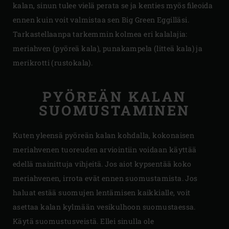
kalan, sinun tulee vielä perata se ja kenties myös fileoida
ennen kuin voit valmistaa sen Big Green Eggilläsi.
Tarkastellaanpa tarkemmin kolmea eri kalalajia:
meriahven (pyöreä kala), punakampela (litteä kala) ja
merikrotti (rustokala).
PYÖREÄN KALAN
SUOMUSTAMINEN
Kuten yleensä pyöreän kalan kohdalla, kokonaisen
meriahvenen tuoreuden arviointiin voidaan käyttää
edellä mainittuja vihjeitä. Jos aiot kypsentää koko
meriahvenen, irrota evät ennen suomustamista. Jos
haluat estää suomujen lentämisen kaikkialle, voit
asettaa kalan kylmään vesikulhoon suomustaessa.
Käytä suomustusveistä. Ellei sinulla ole