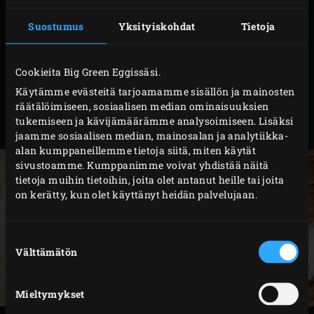
tulisi olla kirkkaan oranssit. Jos haluat valmistaa
Suostumus
Yksityiskohdat
Tietoja
nahattomia punakampelafileitä, sinun kannattaa pyytää
kalakauppiasta irrottamaan tumman nahan. Tämä on
nimittäin melko vaikeaa, jos kalaa ei ole kypsennetty.
Cookieita Big Green Eggissäsi.
Kypsentämisen jälkeen nahka on helppo irrottaa. Kalan
Käytämme evästeitä tarjoamamme sisällön ja mainosten
räätälöimiseen, sosiaalisen median ominaisuuksien
vatsapuolen vaalea nahka voidaan jättää paikoilleen, se
tukemiseen ja kävijämäärämme analysoimiseen. Lisäksi
on herkullista!
jaamme sosiaalisen median, mainosalan ja analytiikka-
alan kumppaneillemme tietoja siitä, miten käytät
sivustoamme. Kumppanimme voivat yhdistää näitä
tietoja muihin tietoihin, joita olet antanut heille tai joita
on kerätty, kun olet käyttänyt heidän palvelujaan.
Suostumuksen
Välttämätön
valinta
Mieltymykset