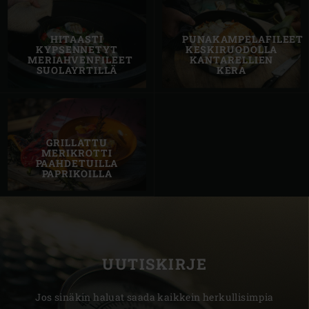
HITAASTI
PUNAKAMPELAFILEET
KYPSENNETYT
KESKIRUODOLLA
MERIAHVENFILEET
KANTARELLIEN
SUOLAYRTILLÄ
KERA
GRILLATTU
MERIKROTTI
PAAHDETUILLA
PAPRIKOILLA
UUTISKIRJE
Jos sinäkin haluat saada kaikkein herkullisimpia