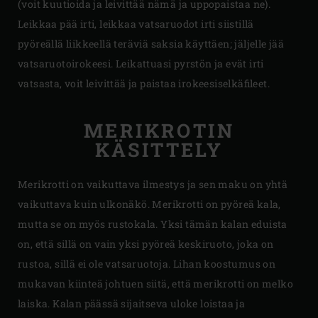
(voit kuutioida ja leivittää nämä ja uppopaistaa ne).
Leikkaa pää irti, leikkaa vatsaruodot irti siistillä
pyöreällä liikkeellä teräviä saksia käyttäen; jäljelle jää
vatsaruotoirokeesi. Leikattuasi pyrstön ja evät irti
vatsasta, voit leivittää ja paistaa irokeesiselkäfileet.
MERIKROTIN
KÄSITTELY
Merikrotti on vaikuttava ilmestys ja sen maku on yhtä
vaikuttava kuin ulkonäkö. Merikrotti on pyöreä kala,
mutta se on myös rustokala. Yksi tämän kalan eduista
on, että sillä on vain yksi pyöreä keskiruoto, joka on
rustoa, sillä ei ole vatsaruotoja. Lihan koostumus on
mukavan kiinteä johtuen siitä, että merikrotti on melko
laiska. Kalan päässä sijaitseva uloke loistaa ja