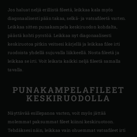
Jos haluat neljä erillistä fileetä, leikkaa kala myös
diagonaalisesti pään takaa, selkä- ja vatsafileetä varten.
Leikkaa sitten punakampela keskiruodon kohdalta,
päästä kohti pyrstöä. Leikkaa nyt diagonaalisesti
keskiruotoa pitkin veitsesi kärjellä ja leikkaa filee irti
ruodoista yhdellä sujuvalla liikkeellä. Nosta fileetä ja
leikkaa se irti. Voit leikata kaikki neljä fileetä samalla
tavalla.
PUNAKAMPELAFILEET
KESKIRUODOLLA
Näyttävää esillepanoa varten, voit myös jättää
molemmat paksummat fileet kiinni keskiruotoon.
Tehdäksesi näin, leikkaa vain ohuemmat vatsafileet irti