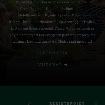
Inspiroidu ja opi lisää mitä kaikkea voit tehdä Big
Green Eggilläsi! Uppoudu kulinaristisiin
mahdollisuuksiin. Kysele ja jaa Big Green Egg -
kokemuksiasi Facebookissa (BigGreenEggFinland) ja
Instagram (biggreeneggfi). Tägää @biggreeneggfi ja
käytä hastagejä #TheEvergreen ja #forevergreen. Me
luomme kauniita muistoja. Oletko sinä mukana?
OLETKO SINÄ
MUKANA?
REKISTERÖIDY