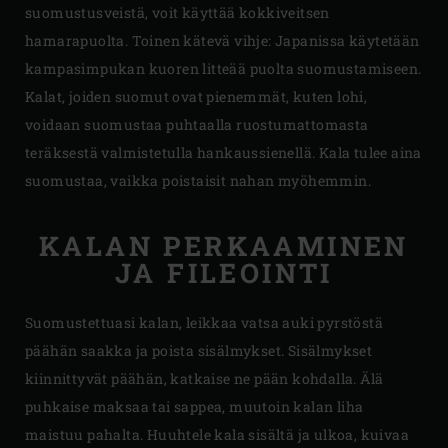
suomustusveistä, voit käyttää kokkiveitsen
hamarapuolta. Toinen kätevä vihje: Japanissa käytetään
kampasimpukan kuoren litteää puolta suomustamiseen.
Kalat, joiden suomut ovat pienemmät, kuten lohi,
voidaan suomustaa puhtaalla ruostumattomasta
teräksestä valmistetulla hankaussienellä. Kala tulee aina
suomustaa, vaikka poistaisit nahan myöhemmin.
KALAN PERKAAMINEN
JA FILEOINTI
Suomustettuasi kalan, leikkaa vatsa auki pyrstöstä
päähän saakka ja poista sisälmykset. Sisälmykset
kiinnittyvät päähän, katkaise ne pään kohdalla. Älä
puhkaise maksaa tai sappea, muutoin kalan liha
maistuu pahalta. Huuhtele kala sisältä ja ulkoa, kuivaa