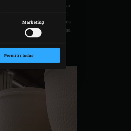
 constante. Además, la cerámica
 en combinación con la forma del
e aire deseado. Una característica
Marketing
 de aislamiento es que se precisa
Permitir todas