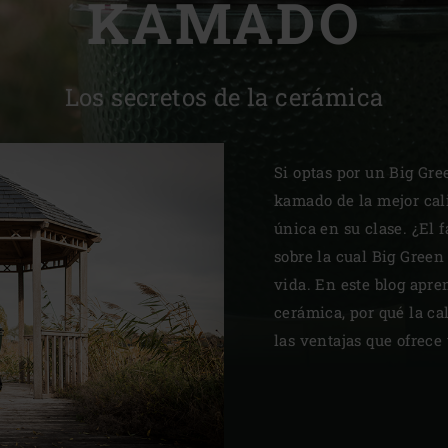
KAMADO
Slovenia | Slovenija
Spain | España
Los secretos de la cerámica
Sweden | Sverige
Switzerland (French) 
Si optas por un Big Gre
kamado de la mejor cal
Switzerland | Schwei
única en su clase. ¿El 
Turkey | Türkiye
sobre la cual Big Green
vida. En este blog apre
cerámica, por qué la ca
las ventajas que ofrec