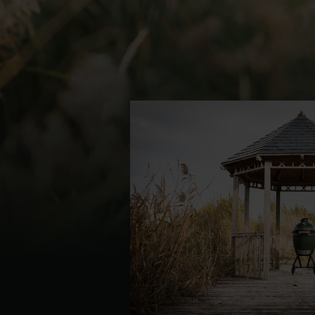
Denmark | Danmark
Estonia | Eesti
Finland | Suomi
France | France
Germany | Deutschland
Greece | Ελλάδα
Hungary | Magyarország