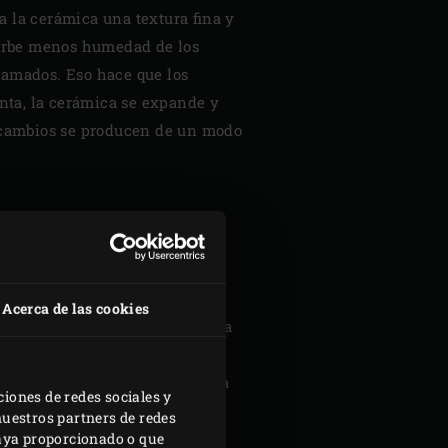
a la cerámica una textura fina y
sorbe menos humedad de los
kamados. Eso hace que los
nta, la cerámica se expande y
os cambios se producen de un modo
N DURANTE
 AÑO
Acerca de las cookies
de la cerámica gruesa y de alta
d de aislamiento extremo. Esto
 calor y no se ve afectada por la
ciones de redes sociales y
Incluso cuando hace mucho frío
nuestros partners de redes
ar la temperatura de tu EGG con
haya proporcionado o que