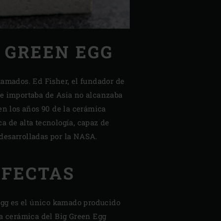
G GREEN EGG
kamados. Ed Fisher, el fundador de
ue importaba de Asia no alcanzaba
en los años 90 de la cerámica
ca de alta tecnología, capaz de
 desarrolladas por la NASA.
RFECTAS
Egg es el único kamado producido
La cerámica del Big Green Egg