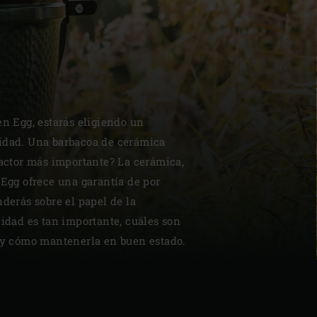
| Schweiz (Français)
en Egg, estarás eligiendo un
idad. Una barbacoa de cerámica
z
factor más importante? La cerámica,
 Egg ofrece una garantía de por
nderás sobre el papel de la
lidad es tan importante, cuáles son
e y cómo mantenerla en buen estado.