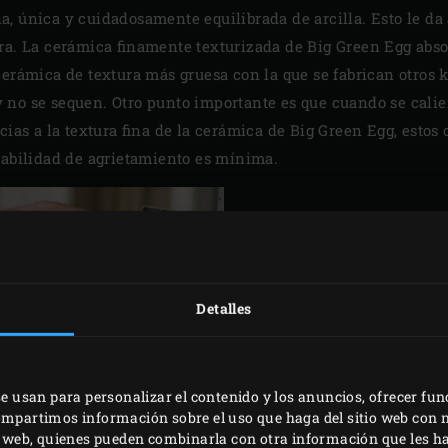
, única y cuidadosamente equilibrada de arcilla. Esto le da 
era. La cerámica finamente texturizada de Big Green Egg ab
cerámica de textura más gruesa con la que se fabrican otros 
no se sequen. Otro punto importante es que cuando se calie
acias a la textura fina de la cerámica de Big Green Egg, est
babilidad de agrietamiento es mínima.
COCCIÓ
TODO EL
Detalles
Una de las propiedades 
calidad es su capacida
significa que retiene el
se usan para personalizar el contenido y los anuncios, ofrecer fun
temperatura exterior. 
compartimos información sobre el uso que haga del sitio web con 
fuera, es fácil control
is web, quienes pueden combinarla con otra información que les 