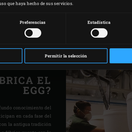
 uso que haya hecho de sus servicios.
precisión y mantenerla
refleja el calor, lo que
kamado, crea el flujo d
Preferencias
Estadística
adicional de la función
muy poco carbón.
Permitir la selección
BRICA EL
EGG?
ofundo conocimiento del
ticipan en cada fase del
on la antigua tradición