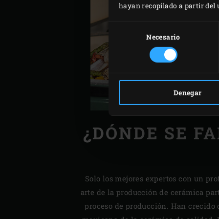
hayan recopilado a partir del
Selección
de
Necesario
consentimiento
Denegar
¿DÓNDE SE FA
Solo los mejores expertos con un pr
arte de la producción de cerámica par
proceso de producción. Han crecido c