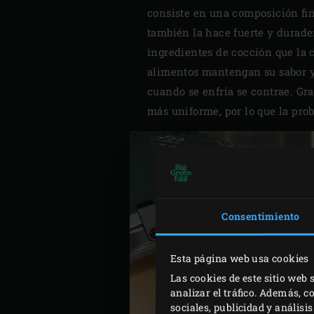
consiste en una composición fina
también la hace fuerte y durad
ingredientes de cocción que la 
alimentos mantengan su sabor y 
cuando se enfría se contrae. Gr
más uniforme, por lo que la pro
Consentimiento
Esta página web usa cookies
Las cookies de este sitio web 
analizar el tráfico. Además, 
sociales, publicidad y anális