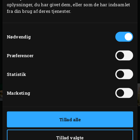
oplysninger, du har givet dem, eller som de har indsamlet
fra din brug af deres tjenester.
Åbentider:
Samtykkevalg
Torsdag 16 august: 9:00 – 19:00
Nødvendig
Fredag ​​17 august: 9:00 – 18:00
Præferencer
Lørdag 18 august: 10:00 – 18:00
Statistik
Søndag 19 august: 09: 00-17: 00
Marketing
Tillad alle
INSPIRATION TODAY
Tillad valgte