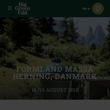
Menu
Sprog
DK
Begivenheder
09 AUGUST 2018
FORMLAND MÄSSA
HERNING, DANMARK
16 -19 AUGUST 2018