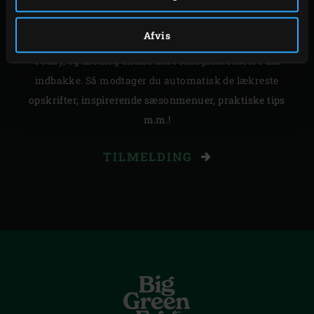
Vil du gerne modtage din portion inspiration via e-mail?
Afvis
Tilmeld dig til vores månedlige nyhedsbrev Inspiration
Today, og modtag endnu flere smagfulde idéer i din
indbakke. Så modtager du automatisk de lækreste
opskrifter, inspirerende sæsonmenuer, praktiske tips
m.m.!
TILMELDING