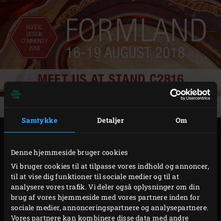
Samtykke
Detaljer
Om
FORMLAND MÄSSA HERNING, DANMARK 16 -19
AUGUST 2018 præsenterer alle nyheder før 2019!
Denne hjemmeside bruger cookies
Big Green Egg har helt nye modulbaserede bordsystemer
Vi bruger cookies til at tilpasse vores indhold og annoncer,
til at vise dig funktioner til sociale medier og til at
samt nye Nest og fleksible convEGGtor og split rustfrit
analysere vores trafik. Vi deler også oplysninger om din
stålgitter. Et nyt patenteret system, der letter og giver
brug af vores hjemmeside med vores partnere inden for
endnu flere madlavningsmuligheder til din EGG!
sociale medier, annonceringspartnere og analysepartnere.
Vores partnere kan kombinere disse data med andre