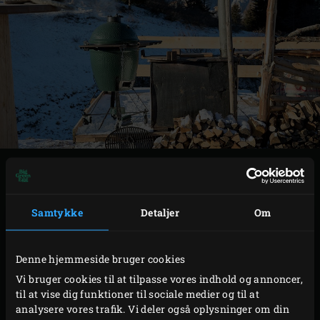
I den 10. udgave af tidsskriftet Enjoy! tager vi dig med på
en kulinarisk rejse til Sydtyrol og den hollandske provins
Zeeland. Chefkokkene Franz Mulser og Edwin Vinke (**)
Samtykke
Detaljer
Om
fortæller alt om lokale smage og produkter, samt
hvordan de tilbereder dem i deres Big Green Egg.
Denne hjemmeside bruger cookies
Vi bruger cookies til at tilpasse vores indhold og annoncer,
til at vise dig funktioner til sociale medier og til at
analysere vores trafik. Vi deler også oplysninger om din