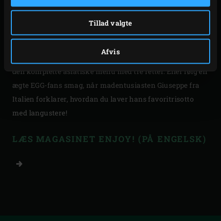
Har du lyst til at tilberede en vegetarisk ret? Så kast lige
Tillad valgte
et blik på de tre enkle vegetariske retter, som er
udmærkede til en “lazy lunch” eller middag. Hvis du godt
Afvis
kunne tænke dig en asiatisk oplevelse, kan du tilberede
den komplette asiatiske menu med tre retter. Eller følg en
ægte EGG-fans smag, når madentusiasten Giuseppe fra
Italien forklarer, hvordan du laver hans favoritrisotto
med langustere!
LÆS MAGASINET ENJOY! (PÅ ENGELSK)