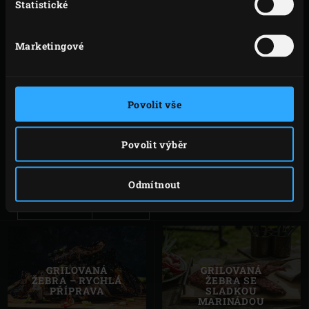
Statistické
výsledku. Tip: zkombinujte rošt s vhodným
obdélníkovým pekáčem na odkapávání Rectangular Drip
Marketingové
Pan. Jedině tak zachytíte výpek z masa a získáte tak
základ na lahodnou omáčku. Na roště ve tvaru V můžete
grilovat až 5 kg masa.
Povolit vše
Modely
Kód
Povolit výběr
2XL, XLarge,
117564
Large
Odmítnout
Medium
117557
GRILOVANÁ
GRILOVANÁ
ŽEBRA – RYCHLÁ
ŽEBRA SE
PŘÍPRAVA
SLADKOU
MARINÁDOU