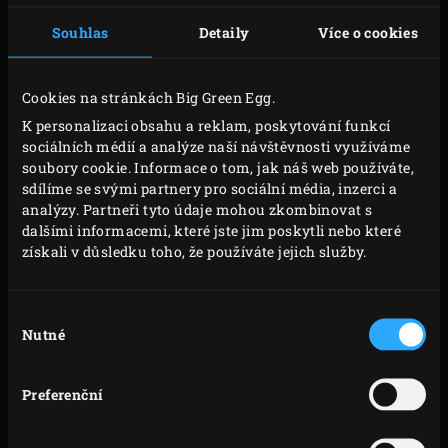
Souhlas
Detaily
Více o cookies
Cookies na stránkách Big Green Egg.
K personalizaci obsahu a reklam, poskytování funkcí
sociálních médií a analýze naší návštěvnosti využíváme
soubory cookie. Informace o tom, jak náš web používáte,
sdílíme se svými partnery pro sociální média, inzerci a
Multifunkční V rošt (Ribs and Roasting Rack) je ideální
analýzy. Partneři tyto údaje mohou zkombinovat s
dalšími informacemi, které jste jim poskytli nebo které
na pečení masa. Rošt ve tvaru písmena V je vhodný na
získali v důsledku toho, že používáte jejich služby.
velké kusy masa nebo (plněné) drůbeže, které se musí
připravovat pomalu. Když rošt otočíte je ideální na
Výběr
přípravu žebírek. S konstatním prouděním vzduchu
Nutné
souhlasu
okolo roštu dosáhnete fantastických výsledků. Přímo
nevyhnutelné pro všechny masožravce.
Preferenční
Rošt Ribs and Roasting Rack můžete používat i jako
odkládací plochu, abyste dosáhli ještě šťavnatějšího