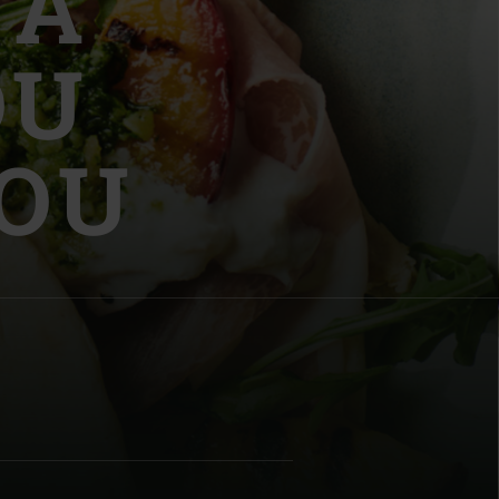
 A
OU
OU
| Schweiz (Français)
z