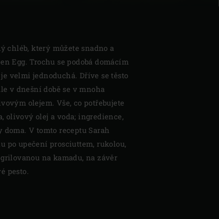
hý chléb, který můžete snadno a
reen Egg. Trochu se podobá domácím
a je velmi jednoduchá. Dříve se těsto
 ale v dnešní době se v mnoha
ivovým olejem. Vše, co potřebujete
a, olivový olej a voda; ingredience,
y doma. V tomto receptu Sarah
u po upečení prosciuttem, rukolou,
 grilovanou na kamadu, na závěr
é pesto.