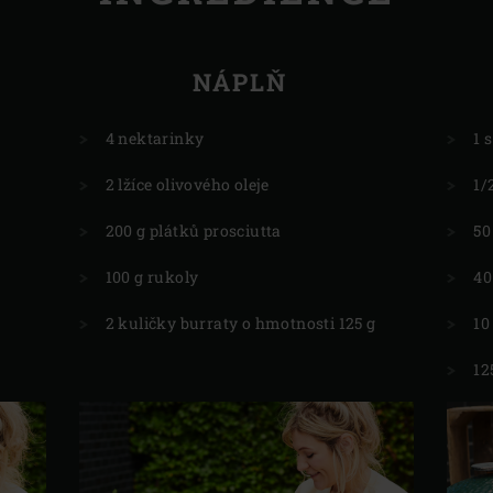
NÁPLŇ
4 nektarinky
1 
2 lžíce olivového oleje
1/
200 g plátků prosciutta
50
100 g rukoly
40
2 kuličky burraty o hmotnosti 125 g
10
12