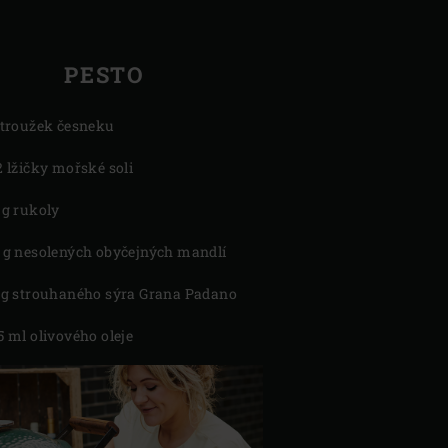
PESTO
stroužek česneku
2 lžičky mořské soli
 g rukoly
 g nesolených obyčejných mandlí
 g strouhaného sýra Grana Padano
5 ml olivového oleje