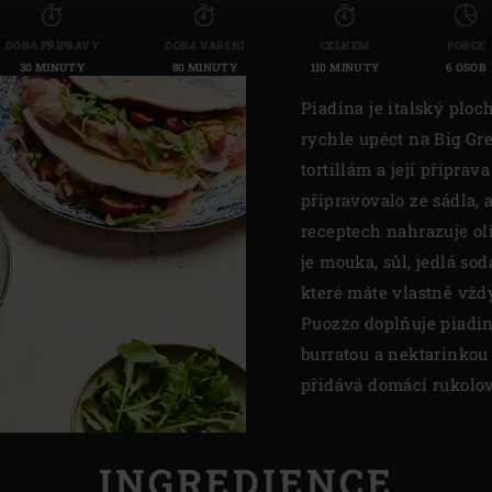
DOBA PŘÍPRAVY
DOBA VAŘENÍ
CELKEM
PORCE
30 MINUTY
80 MINUTY
110 MINUTY
6 OSOB
Piadina je italský ploc
rychle upéct na Big G
tortillám a její příprav
připravovalo ze sádla,
receptech nahrazuje ol
je mouka, sůl, jedlá sod
které máte vlastně vžd
Puozzo doplňuje piadin
burratou a nektarinkou
přidává domácí rukolov
INGREDIENCE