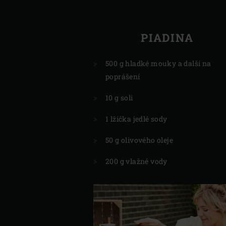
PIADINA
500 g hladké mouky a další na
poprášení
10 g soli
1 lžička jedlé sody
50 g olivového oleje
200 g vlažné vody