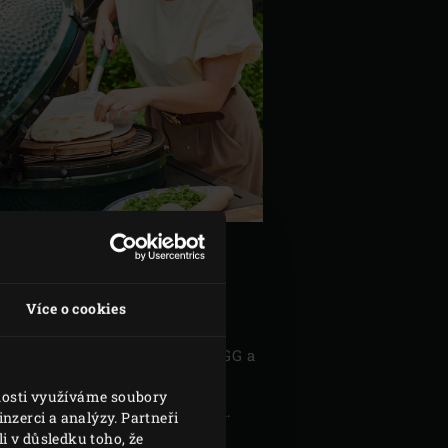
Více o cookies
pro convEGGtor
, umístěte do EGG a
vnosti využíváme soubory
 se nevytvoří kompaktní hmota.
nzerci a analýzy. Partneři
i v důsledku toho, že
sto vložte do mísy, přikryjte