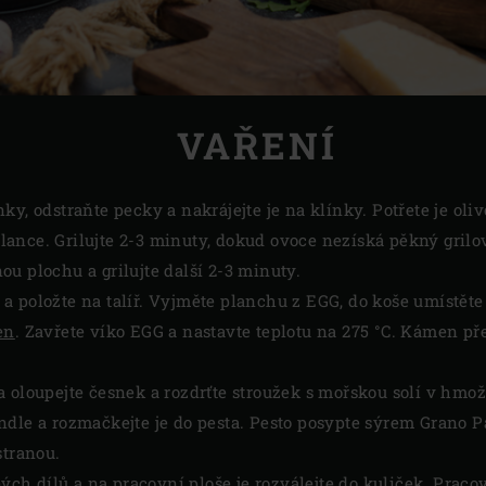
VAŘENÍ
ky, odstraňte pecky a nakrájejte je na klínky. Potřete je ol
ance. Grilujte 2-3 minuty, dokud ovoce nezíská pěkný grilov
u plochu a grilujte další 2-3 minuty.
a položte na talíř. Vyjměte planchu z EGG, do koše umístět
en
. Zavřete víko EGG a nastavte teplotu na 275 °C. Kámen př
 oloupejte česnek a rozdrťte stroužek s mořskou solí v hmoždí
ndle a rozmačkejte je do pesta. Pesto posypte sýrem Grano P
stranou.
jných dílů a na pracovní ploše je rozválejte do kuliček. Pra