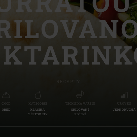
URRATOU
Slovenia | Slovenija
RILOVAN
Spain | España
Sweden | Sverige
EKTARINK
Switzerland (French) 
Switzerland | Schwei
Turkey | Türkiye
RECEPTY
CHOD
KATEGORIE
TECHNIKA VAŘENÍ
ÚROVEŇ
OBĚD
KLASIKA,
GRILOVÁNÍ,
JEDNODUCHÁ
TĚSTOVINY
PEČENÍ