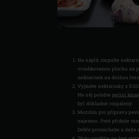
Na náplň rozpulte nektarin
vroubkovanou plochu na pl
nektarinek na druhou řezno
Vyjměte nektarinky z EGG 
Na něj položte
pečicí kám
byl důkladně rozpálený.
Mezitím pro přípravu pesta
najemno. Poté přidejte ma
Dobře promíchejte a dejte 
Těsto rozdělte na šest ste