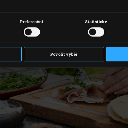
e ho alespoň 10 minut odpočívat.
Preferenční
Statistické
Povolit výběr