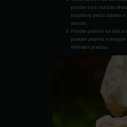
položte na ni kuličku těsta
rozpálený pečicí kámen a 
minuty.
Položte piadinu na talíř a
posypte pepřem a posypte d
zbývající piadinu.