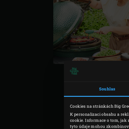
Souhlas
Zapalte
dřevěné uhlí
v Big
Půlkruhovou litinovou plo
Cookies na stránkách Big Gre
předehřívejte 10 minut.
K personalizaci obsahu a rek
Mezitím přidejte všechny 
cookie. Informace o tom, jak 
tyto údaje mohou zkombinovat 
Těsto položte na pracovní 