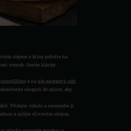
ivovým olejem a klíny položte na
ací vzorek. Otočte klínky
e
convEGGtor
a na
něj nerezový rošt
.
edehřívejte alespoň 20 minut, aby
ři. Přidejte rukolu a rozemelte ji
adano a zalijte olivovým olejem.
covní plochu poprašte moukou a