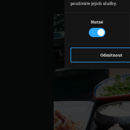
používáte jejich služby.
potravinovou fólií a necht
Výběr
souhlasu
Nutné
Odmítnout