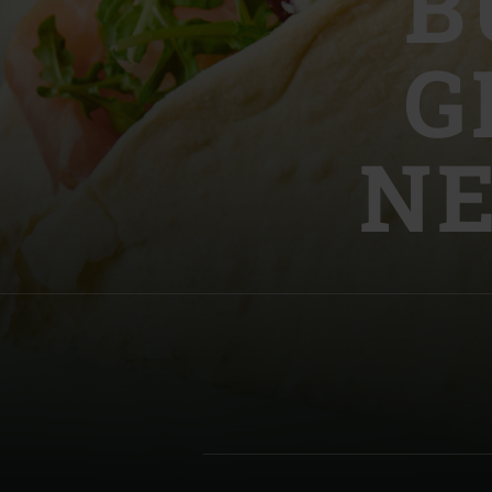
B
Denmark | Danmark
G
Estonia | Eesti
Finland | Suomi
N
France | France
Germany | Deutschland
Greece | Ελλάδα
Hungary | Magyarország