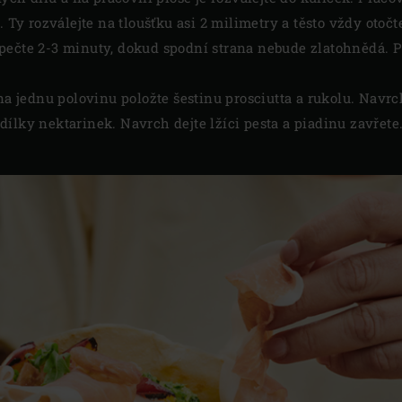
. Ty rozválejte na tloušťku asi 2 milimetry a těsto vždy otočt
pečte 2-3 minuty, dokud spodní strana nebude zlatohnědá. Pi
 na jednu polovinu položte šestinu prosciutta a rukolu. Navrc
ílky nektarinek. Navrch dejte lžíci pesta a piadinu zavřet