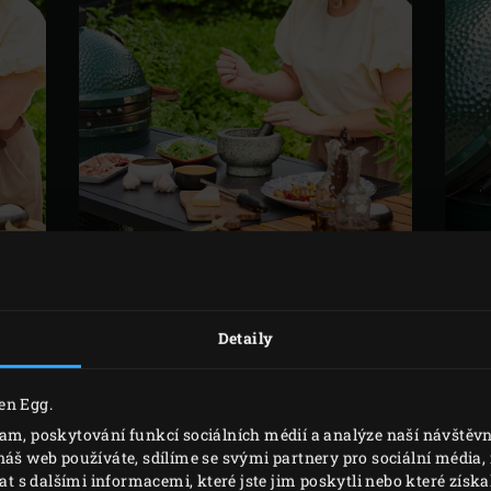
PŘÍPRAVA
Detaily
 Green Egg a zahřejte ho na teplotu 220 °C.
tnu položte žebrovanou stranou nahoru do
nerezového koše 
en Egg.
lam, poskytování funkcí sociálních médií a analýze naší návště
ingredience na piadinu do mísy a dobře promíchejte, dokud
náš web používáte, sdílíme se svými partnery pro sociální média, i
s dalšími informacemi, které jste jim poskytli nebo které získal
plochu a asi 5 minut hněťte do vláčného a pružného těsta. Tě