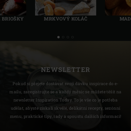
Předchozí
Další
 BRIOŠKY
MRKVOVÝ KOLÁČ
MAD
NEWSLETTER
Pokud si přejete dostávat svoji dávku inspirace do e-
mailu, zaregistrujte se a každý měsíc se můžete těšit na
newsletter Inspiration Today. To je vše co je potřeba
udělat, abyste získali skvělé, delikátní recepty, sezónní
menu, praktické tipy, rady a spoustu dalších informací!