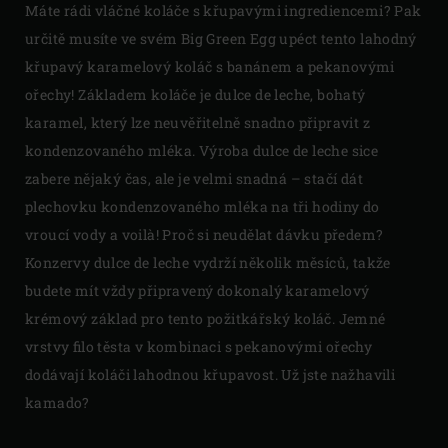
Máte rádi vláčné koláče s křupavými ingrediencemi? Pak
určitě musíte ve svém Big Green Egg upéct tento lahodný
křupavý karamelový koláč s banánem a pekanovými
ořechy! Základem koláče je dulce de leche, bohatý
karamel, který lze neuvěřitelně snadno připravit z
kondenzovaného mléka. Výroba dulce de leche sice
zabere nějaký čas, ale je velmi snadná – stačí dát
plechovku kondenzovaného mléka na tři hodiny do
vroucí vody a voilà! Proč si neudělat dávku předem?
Konzervy dulce de leche vydrží několik měsíců, takže
budete mít vždy připravený dokonalý karamelový
krémový základ pro tento požitkářský koláč. Jemné
vrstvy filo těsta v kombinaci s pekanovými ořechy
dodávají koláči lahodnou křupavost. Už jste nažhavili
kamado?