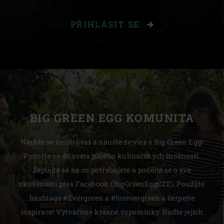
PŘIHLÁSIT SE
BIG GREEN EGG KOMUNITA
Nechte se inspirovat a naučte se více s Big Green Egg!
Ponořte se do světa plného kulinářských možností.
Zeptejte se na co potřebujete a podělte se o své
zkušenosti přes Facebook (BigGreenEggCZE). Použijte
hashtags #Evergreen a #forevergreen a čerpejte
inspirace! Vytváříme krásné vzpomínky. Buďte jejich