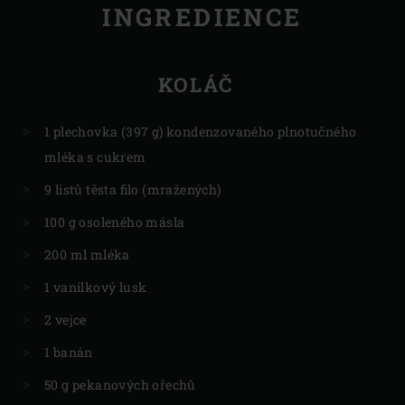
INGREDIENCE
KOLÁČ
1 plechovka (397 g) kondenzovaného plnotučného
mléka s cukrem
9 listů těsta filo (mražených)
100 g osoleného másla
200 ml mléka
1 vanilkový lusk
2 vejce
1 banán
50 g pekanových ořechů