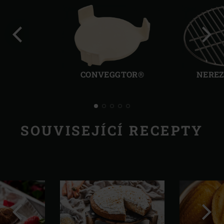
Předchozí
Další
CONVEGGTOR®
NEREZ
SOUVISEJÍCÍ RECEPTY