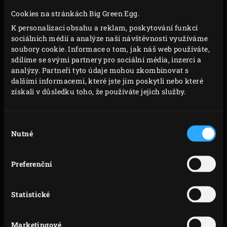
convEGGtor
a
nerezový rošt
a zahřejte na 180 °C.
Cookies na stránkách Big Green Egg.
Mezitím vyjměte těsto filo z mrazáku a nechte ho
K personalizaci obsahu a reklam, poskytování funkcí
sociálních médií a analýze naší návštěvnosti využíváme
rozmrazit v obalu. Na gril postavte
litinový rendlík
,
soubory cookie. Informace o tom, jak náš web používáte,
přidejte máslo a nechte ho rozpustit.
sdílíme se svými partnery pro sociální média, inzerci a
Rozpuštěné máslo vyjměte z EGG. Malou
pánev
analýzy. Partneři tyto údaje mohou zkombinovat s
dalšími informacemi, které jste jim poskytli nebo které
(Ø27 cm)
vymažte částí rozpuštěného másla. Na
získali v důsledku toho, že používáte jejich služby.
pracovní ploše rozložte těsto filo, horní plát potřete
máslem a vložte ho do pánve, aby se přirozeně
Výběr
složil. Tento postup opakujte se zbývajícími pláty
Nutné
souhlasu
filo a každý z nich potřete máslem, aby byla pánev
plně vyložena lehce přeloženými vrstvami.
Preferenční
Položte (studený)
pečicí kámen
na rošt, postavte na
něj pánev a zavřete víko EGG. Pečte 20 minut,
Statistické
dokud nebude filo křupavé a světle zlatavé. Mezitím
v litinovém rendlíku na grilu ohřejte mléko.
Vychladlé dulce de leche přendejte do mísy.
Marketingové