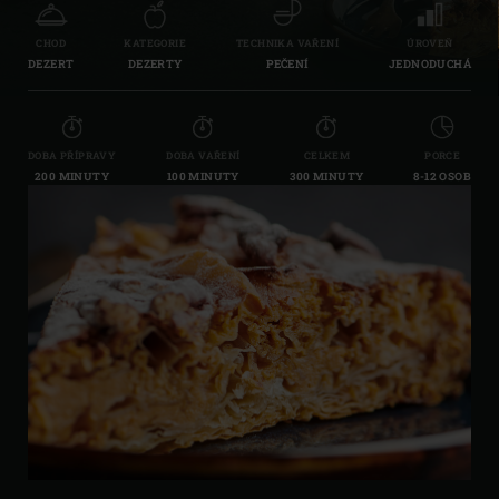
CHOD
KATEGORIE
TECHNIKA VAŘENÍ
ÚROVEŇ
DEZERT
DEZERTY
PEČENÍ
JEDNODUCHÁ
DOBA PŘÍPRAVY
DOBA VAŘENÍ
CELKEM
PORCE
200 MINUTY
100 MINUTY
300 MINUTY
8-12 OSOB