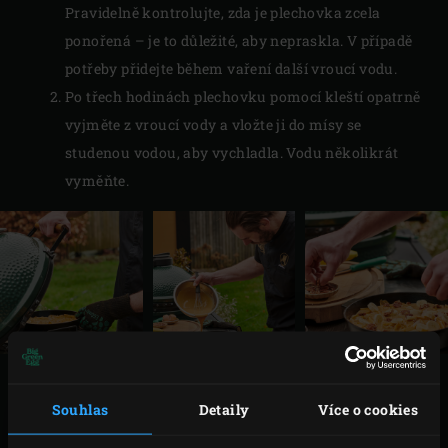
Pravidelně kontrolujte, zda je plechovka zcela
ponořená – je to důležité, aby nepraskla. V případě
potřeby přidejte během vaření další vroucí vodu.
Po třech hodinách plechovku pomocí kleští opatrně
vyjměte z vroucí vody a vložte ji do mísy se
studenou vodou, aby vychladla. Vodu několikrát
vyměňte.
VAŘENÍ
Souhlas
Detaily
Více o cookies
Zapalte
dřevěné uhlí
v Big Green Egg, umístěte