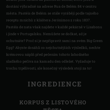
dostání výhradně na adrese Rua de Belém 84 v centru
města. Pastéis de Belém se stále vyrábějí podle tajného
receptu mnichů z kláštera Jerónimos z roku 1837.
Pastéis de nata však najdete v každé pekárně v Lisabonu
i jinde v Portugalsku. Nemůžete se dočkat, až je
ochutnáte? Proč si je nepřipravit sami na svém Big Green
Egg? Abyste dosáhli co nejchutnějších výsledků, nechte
krémovou náplň před pečením tohoto lahodného
sladkého pečiva na kamadu den odležet. Vyžaduje to
trochu trpělivosti, ale konečný výsledek stojí za to!
INGREDIENCE
KORPUS Z LISTOVÉHO