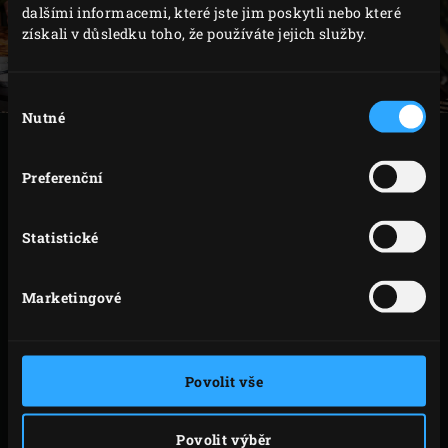
dalšími informacemi, které jste jim poskytli nebo které
získali v důsledku toho, že používáte jejich služby.
Výběr
Nutné
souhlasu
VAŘENÍ
Preferenční
Zapalte
dřevěné uhlí
v Big Green Egg. Umístěte
convEGGtor
,
nerezový rošt
a zahřejte na 220 °C.
Statistické
Pro přípravu korpusu rozložte pláty listového těsta.
Každé těsto od užší strany znovu srolujte a každou
Marketingové
roládu nakrájejte na 10 stejných plátků. Vymažte
20 formiček na pastéis de nata máslem, vysypte je
moukou a přebytečné množství oklepejte. Do každé
Povolit vše
formy vtlačte plátek listového těsta.
Pečicí kámen
položte na rošt a předehřejte na 10
Povolit výběr