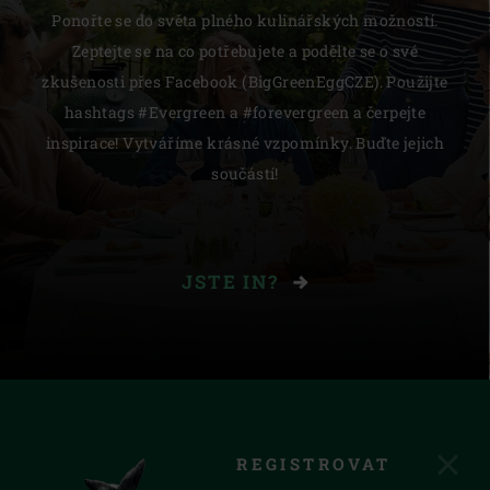
Ponořte se do světa plného kulinářských možností.
Zeptejte se na co potřebujete a podělte se o své
zkušenosti přes Facebook (BigGreenEggCZE). Použijte
hashtags #Evergreen a #forevergreen a čerpejte
inspirace! Vytváříme krásné vzpomínky. Buďte jejich
součástí!
JSTE IN?
REGISTROVAT