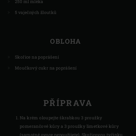
250 ml mléka
5 vaječných žloutků
OBLOHA
Skořice na poprášení
Moučkový cukr na poprášení
PŘÍPRAVA
Na krém oloupejte škrabkou 3 proužky
pomerančové kůry a 3 proužky limetkové kůry
(samotné ovoce nepoužijete). Skořicovou tyčinku