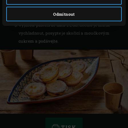
minut. Rozdělte krém do forem.
Formy položte na pečicí kámen, zavřete víko EGG a
Odmítnout
pečte pastéis de nata 20-25 minut dozlatova.
Vyjměte pastéis de nata z EGG, nechte je mírně
vychladnout, posypte je skořicí a moučkovým
cukrem a podávejte.
TISK