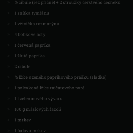
½ cibule (řez příčně) + 2 stroužky čerstvého česneku
1 snítka tymiánu
1 větvička rozmarýnu
4 bobkové listy
1 červená paprika
1 žlutá paprika
2 cibule
½ lžíce uzeného paprikového prášku (sladké)
1 polévková lžíce rajčatového pyré
1 l zeleninového vývaru
100 g máslových fazolí
1 mrkev
1 fialová mrkev