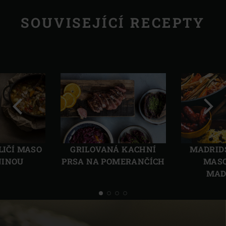
SOUVISEJÍCÍ RECEPTY
Předchozí
Další
LIČÍ MASO
GRILOVANÁ KACHNÍ
MADRID
NINOU
PRSA NA POMERANČÍCH
MASO
MAD