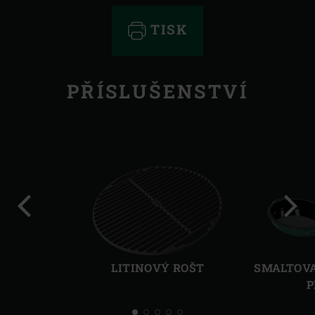
TISK
PŘÍSLUŠENSTVÍ
Předchozí
Další
LITINOVÝ ROŠT
SMALTOVA
P