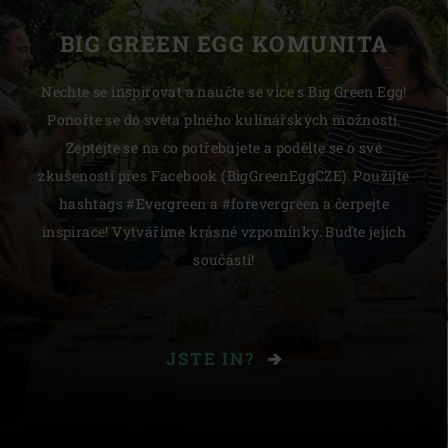
BIG GREEN EGG KOMUNITA
Nechte se inspirovat a naučte se více s Big Green Egg!
Ponořte se do světa plného kulinářských možností.
Zeptejte se na co potřebujete a podělte se o své
zkušenosti přes Facebook (BigGreenEggCZE). Použijte
hashtags #Evergreen a #forevergreen a čerpejte
inspirace! Vytváříme krásné vzpomínky. Buďte jejich
součástí!
JSTE IN?