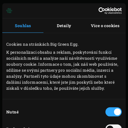
dřevěný jablečný špalík na uzení
. Umístěte
convEGGtor
s
odkapávací miskou
a
nerezový rošt
do EGG. Postavte pekáč na rošt a bůček položte na
Souhlas
Detaily
Více o cookies
rošt tučnou stranou nahoru. Zavřete víko EGG a
zahřejte na teplotu 100°C. Nechte kuřecí prsa
Cookies na stránkách Big Green Egg.
přibližně 1,5 hodiny konfitovat a bůček pomalu péct.
K personalizaci obsahu a reklam, poskytování funkcí
Vytáhněte pekáč z kuřecím masem z EGG a na rošt
sociálních médií a analýze naší návštěvnosti využíváme
položte papriky. Zavřete víko EGG a zahřejte na
soubory cookie. Informace o tom, jak náš web používáte,
140°C. Nechte bůček další hodinu péct a papriky ze
sdílíme se svými partnery pro sociální média, inzerci a
analýzy. Partneři tyto údaje mohou zkombinovat s
všech stran asi 20 minut restujte dokud
dalšími informacemi, které jste jim poskytli nebo které
nezměknou. Po každé nezapomeňte zavřít víko
získali v důsledku toho, že používáte jejich služby.
EGG.
Vytáhněte papriky z EGG a nechte je přikryté
Výběr
potravinářskou fólií vychladnout. Namočené lima
Nutné
souhlasu
fazole sceďte a nalijte do cedníku. Opláchněte
studenou vodou a nechte v cedníku okapat.