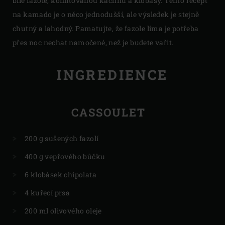
bílé fazole, konfitovanou kachnu a klobásy. Tento recept
na kamado je o něco jednodušší, ale výsledek je stejně
chutný a lahodný. Pamatujte, že fazole lima je potřeba
přes noc nechat namočené, než je budete vařit.
INGREDIENCE
CASSOULET
200 g sušených fazolí
400 g vepřového bůčku
6 klobásek chipolata
4 kuřecí prsa
200 ml olivového oleje