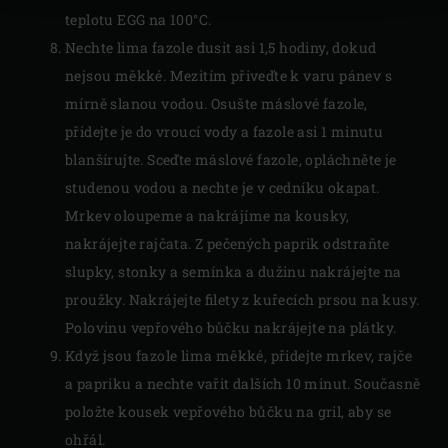
teplotu EGG na 100°C.
Nechte lima fazole dusit asi 1,5 hodiny, dokud
nejsou měkké. Mezitím přiveďte k varu pánev s
mírně slanou vodou. Osušte máslové fazole,
přidejte je do vroucí vody a fazole asi 1 minutu
blanšírujte. Sceďte máslové fazole, opláchněte je
studenou vodou a nechte je v cedníku okapat.
Mrkev oloupeme a nakrájíme na kousky,
nakrájejte rajčata. Z pečených paprik odstraňte
slupky, stonky a semínka a dužinu nakrájejte na
proužky. Nakrájejte filety z kuřecích prsou na kusy.
Polovinu vepřového bůčku nakrájejte na plátky.
Když jsou fazole lima měkké, přidejte mrkev, rajče
a papriku a nechte vařit dalších 10 minut. Současně
položte kousek vepřového bůčku na gril, aby se
ohřál.