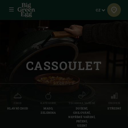
Menu
Jazyk
CZ
CASSOULET
RECEPTY
CHOD
KATEGORIE
TECHNIKA VAŘENÍ
ÚROVEŇ
HLAVNÍ CHOD
MASO,
DUŠENÍ,
STŘEDNÍ
ZELENINA
GRILOVÁNÍ,
NEPŘÍMÉ VAŘENÍ,
PEČENÍ,
UZENÍ