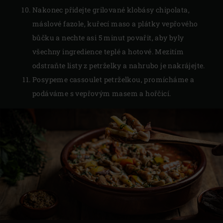
Nakonec přidejte grilované klobásy chipolata,
máslové fazole, kuřecí maso a plátky vepřového
bůčku a nechte asi 5 minut povařit, aby byly
všechny ingredience teplé a hotové. Mezitím
odstraňte listy z petrželky a nahrubo je nakrájejte.
Posypeme cassoulet petrželkou, promícháme a
podáváme s vepřovým masem a hořčicí.