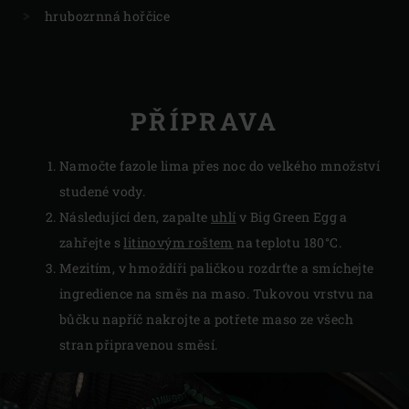
hrubozrnná hořčice
PŘÍPRAVA
Namočte fazole lima přes noc do velkého množství
studené vody.
Následující den, zapalte
uhlí
v Big Green Egg a
zahřejte s
litinovým roštem
na teplotu 180°C.
Mezitím, v hmoždíři paličkou rozdrťte a smíchejte
ingredience na směs na maso. Tukovou vrstvu na
bůčku napříč nakrojte a potřete maso ze všech
stran připravenou směsí.