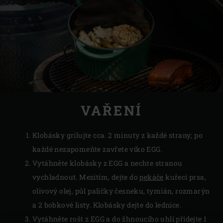
VAŘENÍ
Klobásky grilujte cca. 2 minuty z každé strany; po
každé nezapomeňte zavřete víko EGG.
Vytáhněte klobásky z EGG a nechte stranou
vychladnout. Mezitím, dejte do
pekáče
kuřecí prsa,
olivový olej, půl paličky česneku, tymián, rozmarýn
a 2 bobkové listy. Klobásky dejte do lednice.
Vytáhněte rošt z EGG a do žhnoucího uhlí přidejte 1