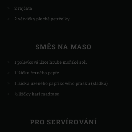
2 rajčata
2 větvičky ploché petrželky
SMĚS NA MASO
1 polévková lžíce hrubé mořské soli
1 lžička černého pepře
1 lžička uzeného paprikového prášku (sladká)
½ lžičky kari madrasu
PRO SERVÍROVÁNÍ