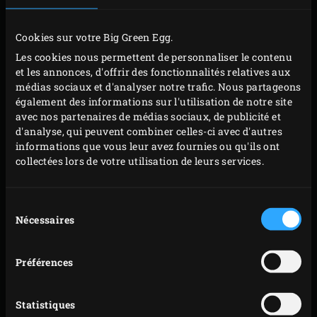
services. Découvrez le pack attractif The Onyx Large sur
notre page
Une offre exceptionnelle !
Cookies sur votre Big Green Egg.
Les cookies nous permettent de personnaliser le contenu
et les annonces, d'offrir des fonctionnalités relatives aux
Vous voulez utiliser votre EGG au maximum de ses
médias sociaux et d'analyser notre trafic. Nous partageons
capacités ? Dans ce cas,
The Onyx Large
est exactement
également des informations sur l'utilisation de notre site
ce qu’il vous faut, car il peut être équipé du plus grand
avec nos partenaires de médias sociaux, de publicité et
d'analyse, qui peuvent combiner celles-ci avec d'autres
nombre d’accessoires Big Green Egg. Tous les accessoires
informations que vous leur avez fournies ou qu'ils ont
existants pour le Large sont parfaitement compatibles
collectées lors de votre utilisation de leurs services.
avec l’édition The Onyx. De plus, The Onyx est le premier
EGG à être équipé des nouvelles
Dual Zone Cooking Grids
.
Sélection
Nécessaires
du
CARACTÉRISTIQUES
consentement
Préférences
BIG
L’APPAREIL
Statistiques
GREEN
DE
DIAMÈTRE DE LA GRILLE
45 cm