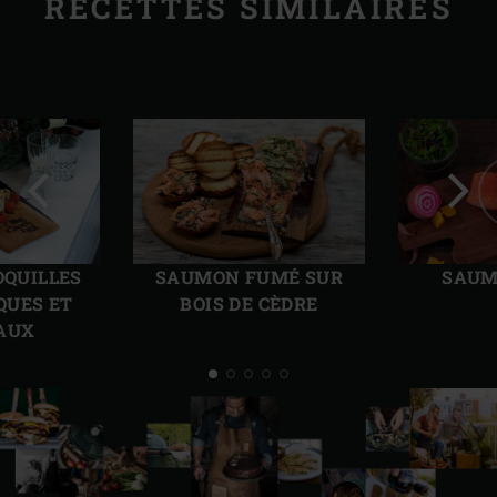
RECETTES SIMILAIRES
Diapo
Diap
précédente
suiv
OQUILLES
SAUMON FUMÉ SUR
SAUM
QUES ET
BOIS DE CÈDRE
AUX