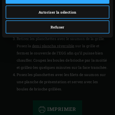
Répartissez le mélange de fenouil sur les filets de
saumon et posez les planchettes sur la grille.
Autoriser la sélection
Fermez le couvercle de l’EGG et laissez les filets
cuire 20 minutes, le saumon peut encore être
Refuser
légèrement transparent.
Retirez les planchettes avec le saumon de la grille.
Posez la
demi plancha réversible
sur la grille et
fermez le couvercle de l’EGG afin qu’il puisse bien
chauffer. Coupez les boules de brioche par la moitié
et grillez-les quelques minutes sur la face tranchée.
Posez les planchettes avec les filets de saumon sur
une planche de présentation et servez avec les
boules de brioche grillées.
IMPRIMER