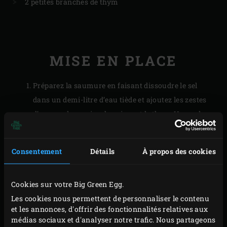
2 petites branches de thym
MISE EN PLACE
Préparez la saumure en faisant dissoudre le sel
dans un demi-litre d’eau tiède et ajoutez les zestes
d’orange, les grains de poivre et le thym. Versez la
saumure dans un plat carré ou rectangulaire
(suffisamment grand pour y déposer ensuite les
Consentement
Détails
À propos des cookies
filets de saumon) et laissez refroidir.
Déposez les filets de saumon dans la saumure, puis
Cookies sur votre Big Green Egg.
mettez le plat pendant 2 heures au réfrigérateur
Les cookies nous permettent de personnaliser le contenu
pour faire saumurer. Trempez les planchettes de
et les annonces, d'offrir des fonctionnalités relatives aux
cèdre dans un bac rempli d’eau pendant 2 heures.
médias sociaux et d'analyser notre trafic. Nous partageons