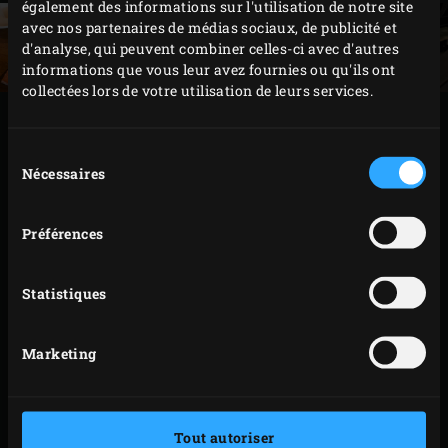
également des informations sur l'utilisation de notre site
avec nos partenaires de médias sociaux, de publicité et
d'analyse, qui peuvent combiner celles-ci avec d'autres
informations que vous leur avez fournies ou qu'ils ont
collectées lors de votre utilisation de leurs services.
PRÉPARATION
Sélection
Nécessaires
du
Allumez le Big Green Egg et faites monter la
consentement
température à 150 °C,
convEGGtor
et
grille en acier
Préférences
inoxydable
posés à l’intérieur. Râpez le fenouil avec
une mandoline ou un robot de cuisine en tranches
très fines. Hachez finement l’estragon et mélangez-
Statistiques
le au fenouil. Retirez les filets de saumon de la
saumure et sortez les
planchettes en bois pour
Marketing
grillades
de l’eau. Séchez les filets de saumon en les
tamponnant avec du papier cuisine et posez chaque
filet côté peau sur une planchette.
Tout autoriser