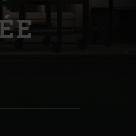
ÉE
| Schweiz (Français)
z