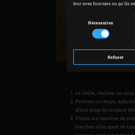
leur avez fournies ou qu'ils on
Sélection
du
Nécessaires
consentement
Refuser
La veille, réalisez un sirop
Pendant ce temps, épluchez
allant jusqu’au trognon (je
Placez les tranches de poire
tranches d’un quart de tour
nouveau griller pendant 2 