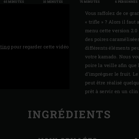
65 MINUTES
10 MINUTES
75 MINUTES
6 PERSONNES
Vous raffolez de ce gran
« trifle » ? Alors il fa
menu cette version 2.0
des poires caramélisées
ting
pour regarder cette vidéo
différents éléments peu
votre kamado. Nous vous
poire la veille afin que
d’imprégner le fruit. L
peut être réalisé quelqu
prêt à servir en un clin
INGRÉDIENTS