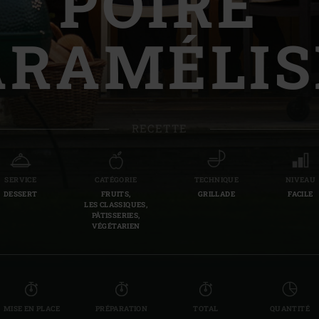
POIRE
Slovenia | Slovenija
ARAMÉLIS
Spain | España
Sweden | Sverige
Switzerland (French) 
RECETTE
Switzerland | Schwei
Turkey | Türkiye
SERVICE
CATÉGORIE
TECHNIQUE
NIVEAU
DESSERT
FRUITS,
GRILLADE
FACILE
LES CLASSIQUES,
PÂTISSERIES,
VÉGÉTARIEN
MISE EN PLACE
PRÉPARATION
TOTAL
QUANTITÉ