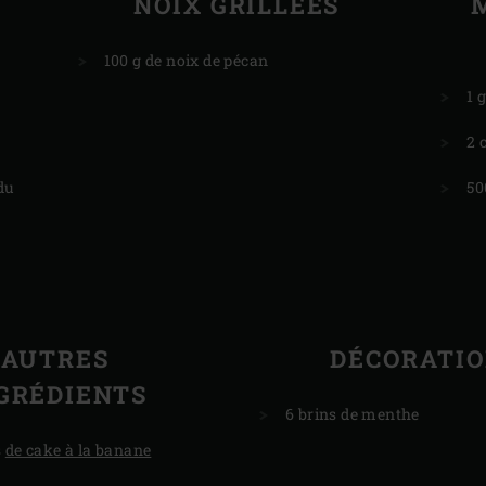
NOIX GRILLÉES
100 g de noix de pécan
1 
2 
du
50
AUTRES
DÉCORATI
GRÉDIENTS
6 brins de menthe
s
de cake à la banane