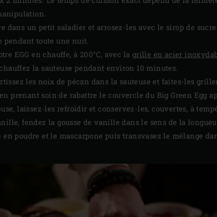
anipulation.
e dans un petit saladier et arrosez-les avec le sirop de sucre 
ce pendant toute une nuit.
tre EGG en chauffe, à 200°C, avec la
grille en acier inoxyda
échauffez la sauteuse pendant environ 10 minutes.
artissez les noix de pécan dans la sauteuse et faites-les grill
en prenant soin de rabattre le couvercle du Big Green Egg a
euse, laissez-les refroidir et conservez-les, couvertes, à tem
nille, fendez la gousse de vanille dans le sens de la longueu
re en poudre et le mascarpone puis transvasez le mélange da