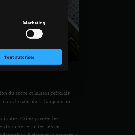
Marketing
Tout autoriser
ion du sucre et laissez refroidir.
 dans le sens de la longueur, en
 minutes. Faites pivoter les
es tranches et faites-les de
 des poires. Refermez le couvercle