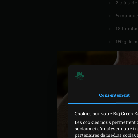
2 c. à s. d
½ mangue
18 frambo
150 g de m
Consentement
Cookies sur votre Big Green E
Les cookies nous permettent d
sociaux et d'analyser notre tr
partenaires de médias sociaux