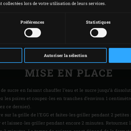
t collectées lors de votre utilisation de leurs services.
Préférences
Statistiques
Autoriser la sélection
MISE EN PLACE
 de sucre en faisant chauffer l’eau et le sucre jusqu’à dissolut
 les poires et coupez-les en tranches d’environ 1 centimètre
tez ce dernier).
 sur la grille de l’EGG et faites-les griller pendant 2 petites
 et laissez-les griller pendant encore 2 minutes. Retournez l
x 2 minutes. Le temps de cuisson exact dépend de la fermeté