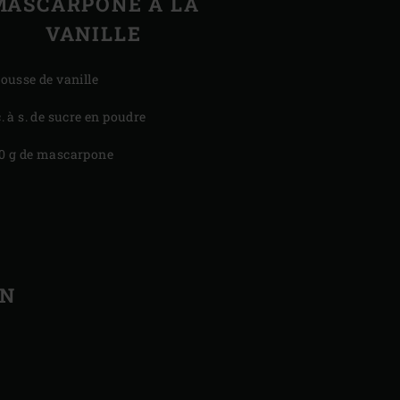
MASCARPONE À LA
VANILLE
gousse de vanille
c. à s. de sucre en poudre
0 g de mascarpone
ON