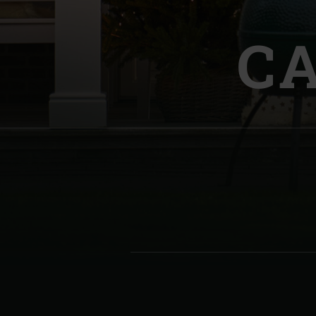
Denmark | Danmark
C
Estonia | Eesti
Finland | Suomi
France | France
Germany | Deutschland
Greece | Ελλάδα
Hungary | Magyarország