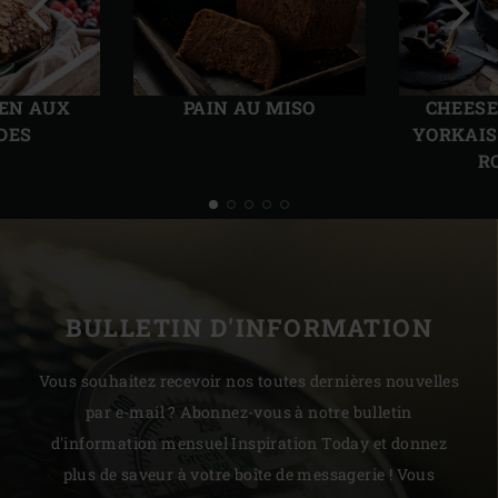
Diapo
Diap
précédente
suiv
IEN AUX
PAIN AU MISO
CHEESE
DES
YORKAIS
R
BULLETIN D'INFORMATION
Vous souhaitez recevoir nos toutes dernières nouvelles
par e-mail ? Abonnez-vous à notre bulletin
d'information mensuel Inspiration Today et donnez
plus de saveur à votre boîte de messagerie ! Vous