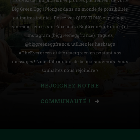
Trouvez de l'inspiration et profitez pleinement de votre
Big Green Egg ! Plongez dans un monde de possibilités
culinaires infinies. Posez vos QUESTIONS et partagez
vos expériences sur Facebook (BigGreenEggFrance) et
Instagram (biggreeneggfrance). Taguez
@biggreeneggfrance, utilisez les hashtags
#TheEvergreen et #forevergreen en postant vos
messages ! Nous fabriquons de beaux souvenirs. Vous
souhaitez nous rejoindre ?
REJOIGNEZ NOTRE
COMMUNAUTÉ !