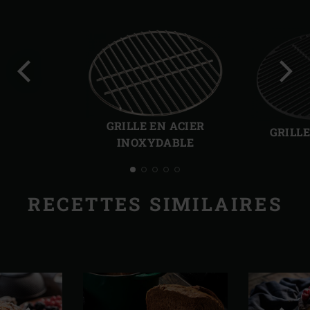
Diapo
Diap
précédente
suiv
GRILLE EN ACIER
GRILL
INOXYDABLE
RECETTES SIMILAIRES