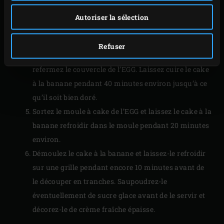
longueur. Déposez-les sur la pâte, côté coupé vers le
Autoriser la sélection
haut, et appuyez délicatement de façon à ce qu’elles
restent bien visibles. Placez une
pierre de cuisson
Refuser
froide sur la grille, posez le moule à cake dessus et
refermez le couvercle de l’EGG. Laissez cuire le cake
à la banane pendant 40 minutes environ jusqu’à ce
qu’il soit bien doré.
Sortez le moule à cake de l’EGG et laissez le cake à la
banane refroidir dans le moule pendant 20 minutes
environ.
Démoulez le cake à la banane et laissez-le refroidir
sur une grille pendant encore 10 minutes avant de
le découper en tranches. Saupoudrez-le
éventuellement de sucre glace avant de le servir et
décorez-le de crème fraîche épaisse.