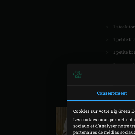
1 steak 
1 petite b
1 petite b
1 gousse d’
2 c. à s. d’
Poivre fra
Consentement
à votre c
Cookies sur votre Big Green E
Les cookies nous permettent d
sociaux et d'analyser notre tr
partenaires de médias sociaux