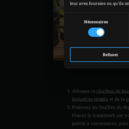
leur avez fournies ou qu'ils on
Sélection
du
Nécessaires
consentement
Refuser
Allumez le
charbon de boi
lèchefrite jetable
et de la
g
Prélevez les feuilles du t
Placez le tomahawk sur vot
poivre à convenance, puis a