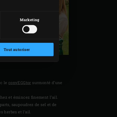
Marketing
Tout autoriser
ec le
convEGGtor
surmonté d’une
chez et émincez finement l’ail.
parts, saupoudrez de sel et de
 herbes et l’ail.