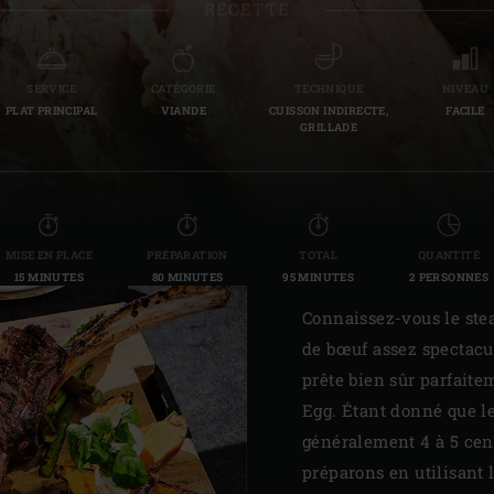
RECETTE
Slovenia | Slovenija
Spain | España
SERVICE
CATÉGORIE
TECHNIQUE
NIVEAU
PLAT PRINCIPAL
VIANDE
CUISSON INDIRECTE,
FACILE
Sweden | Sverige
GRILLADE
Switzerland (French) 
Switzerland | Schwei
MISE EN PLACE
PRÉPARATION
TOTAL
QUANTITÉ
Turkey | Türkiye
15 MINUTES
80 MINUTES
95 MINUTES
2 PERSONNES
Connaissez-vous le stea
de bœuf assez spectacu
prête bien sûr parfait
Egg. Étant donné que l
généralement 4 à 5 cent
préparons en utilisant 