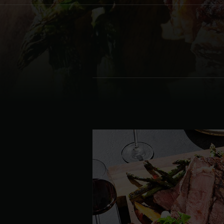
Denmark | Danmark
Estonia | Eesti
Finland | Suomi
France | France
Germany | Deutschland
Greece | Ελλάδα
Hungary | Magyarország