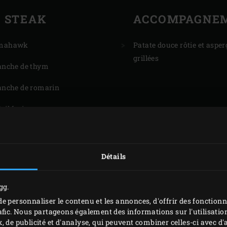
STEAK
ACCOMPAGNE
tomahawk
Patate douce rôtie et asper
grillées
ranche de thym
ranche de romarin
ail frais
huile d’olive
îchement moulu et sel de mer,
Détails
onvenance
gg.
e personnaliser le contenu et les annonces, d'offrir des fonctionn
afic. Nous partageons également des informations sur l'utilisation
, de publicité et d'analyse, qui peuvent combiner celles-ci avec 