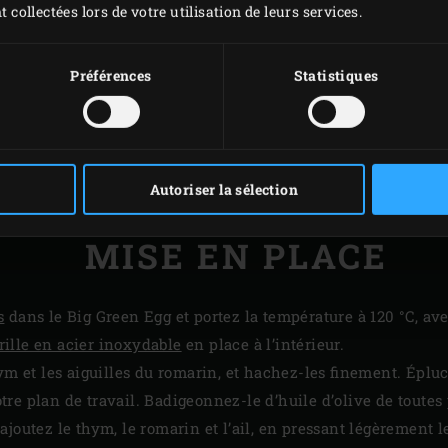
t collectées lors de votre utilisation de leurs services.
Préférences
Statistiques
Autoriser la sélection
MISE EN PLACE
s
dans le Big Green Egg et portez la température à 120 °C, av
rille en acier inoxydable
en place à l’intérieur.
hym et les aiguilles du romarin, et hachez-les finement. Éplu
re plan de travail. Badigeonnez-le d’huile d’olive de toutes 
joutez le thym, le romarin et l’ail, en pressant légèrement les