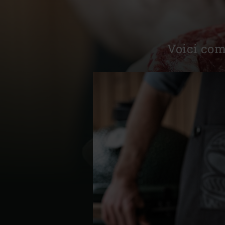
Denmark | Danmark
Estonia | Eesti
Voici com
Finland | Suomi
France | France
Germany | Deutschland
Greece | Ελλάδα
Hungary | Magyarország