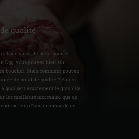
de qualité
| Schweiz (Français)
 un beau steak de bœuf pour le
en Egg, vous pouvez bien sûr
z
tre boucher. Mais comment pouvez-
iande de bœuf de qualité ? À quoi
et à quoi sert exactement le gras ? Ce
sir les meilleurs morceaux, que ce
u coin ou lors d’une commande en