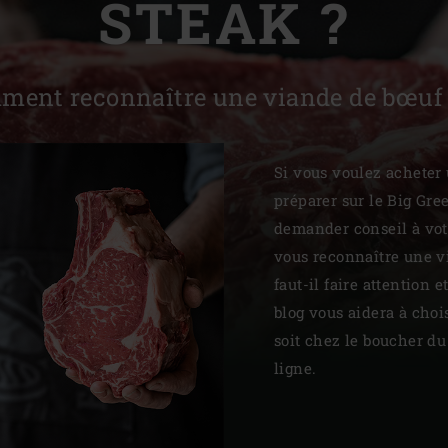
STEAK ?
Slovenia | Slovenija
Spain | España
ment reconnaître une viande de bœuf 
Sweden | Sverige
Switzerland (French) 
Si vous voulez acheter
préparer sur le Big Gre
Switzerland | Schwei
demander conseil à vo
Turkey | Türkiye
vous reconnaître une v
faut-il faire attention 
blog vous aidera à choi
soit chez le boucher d
ligne.