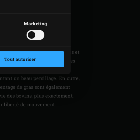
ELLE POUR
ITÉ
Marketing
tue la base pour une viande de
aine, Limousin, Hereford et
ue sous le nom de Black Angus et
Tout autoriser
xemples de races typiques. Elles
 et les animaux donnent une
ntant un beau persillage. En outre,
rcentage de gras sont également
vie des bovins, plus exactement,
ur liberté de mouvement.