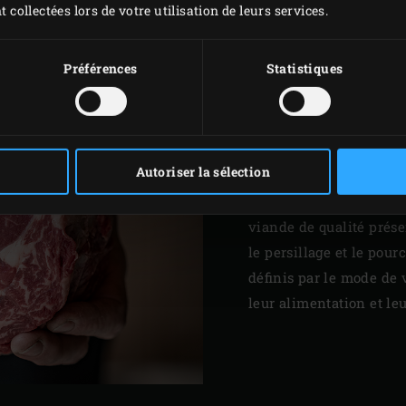
ESSENTI
t collectées lors de votre utilisation de leurs services.
LA QUAL
Préférences
Statistiques
La race du bœuf consti
qualité. Blonde d’Aquit
Aberdeen Angus – conn
Autoriser la sélection
Red Angus – sont des e
sont joliment charnues
viande de qualité prése
le persillage et le pou
définis par le mode de 
leur alimentation et le