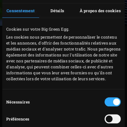
Consentement
Détails
À propos des cookies
Cookies sur votre Big Green Egg.
PRÉPARATION
Les cookies nous permettent de personnaliser le contenu
et les annonces, d'offrir des fonctionnalités relatives aux
médias sociaux et d'analyser notre trafic. Nous partageons
Placez le secreto et le chorizo sur la grille. Faites
également des informations sur l'utilisation de notre site
griller la viande pendant environ 3 minutes.
avec nos partenaires de médias sociaux, de publicité et
Retournez le secreto et le chorizo et laissez-les
d'analyse, qui peuvent combiner celles-ci avec d'autres
informations que vous leur avez fournies ou qu'ils ont
griller pendant encore 2 à 3 minutes jusqu’à ce que
collectées lors de votre utilisation de leurs services.
le secreto atteigne une température à cœur de 65 °C.
Vous pouvez mesurer cette température à l’aide
Sélection
d’un
thermomètre à lecture instantanée
.
Nécessaires
du
Réservez le secreto et le chorizo grillés. Retirez la
consentement
grille en fonte et placez la
grille en acier inoxydable
Préférences
dans le kamado. Posez le
faitout
sur la grille,