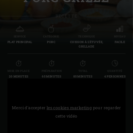
RECETTE
SERVICE
CATÉGORIE
TECHNIQUE
NIVEAU
PLAT PRINCIPAL
PORC
CUISSON À L’ÉTUVÉE,
FACILE
GRILLADE
MISE EN PLACE
PRÉPARATION
TOTAL
QUANTITÉ
20 MINUTES
65 MINUTES
85 MINUTES
4 PERSONNES
Merci d'accepter
les cookies marketing
pour regarder
cette vidéo