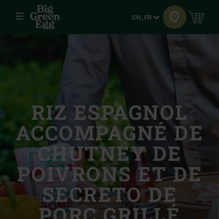
Menu
Langue
CH_FR
RIZ ESPAGNOL
ACCOMPAGNÉ DE
CHUTNEY DE
POIVRONS ET DE
SECRETO DE
PORC GRILLÉ