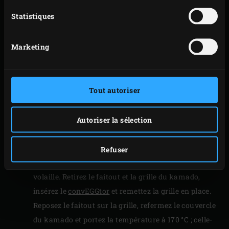
fermez le couvercle du kamado et laissez
Statistiques
préchauffer. Pendant ce temps, découpez le chorizo
grillé en cubes d’un demi-centimètre. Épluchez et
Marketing
émincez l’oignon et l’ail.
Mettez l’huile d’olive, les cubes de chorizo, l’oignon
et l’ail dans le faitout, et faites revenir pendant
Tout autoriser
environ 3 minutes. Incorporez le riz Bomba et faites
revenir pendant encore 3 minutes. Remuez
régulièrement en prenant soin de rabattre le
Autoriser la sélection
couvercle du Big Green Egg après chaque
manipulation.
Refuser
Mouillez le riz avec le jus de tomate et le bouillon de
volaille. Retirez le faitout et la grille du kamado,
insérez le
convEGGtor
et remettez la grille en place.
Reposez le faitout sur la grille, refermez le couvercle
du kamado et portez la température à 170 °C ; celle-