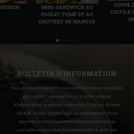
précédente
suiv
SOUPE 
POISSON
MINI-SANDWICH AU
CUITS À 
POULET FUMÉ ET AU
G
CHUTNEY DE MANGUE
BULLETIN D'INFORMATION
Vous souhaitez recevoir nos toutes dernières nouvelles
par e-mail ? Abonnez-vous à notre bulletin
d'information mensuel Inspiration Today et donnez
plus de saveur à votre boîte de messagerie ! Vous
recevrez automatiquement les toutes dernières
nouvelles concernant les événements à venir, les