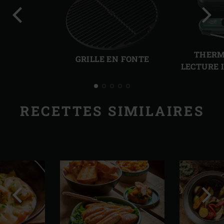
Diapo
Diap
précédente
suiv
THERM
GRILLE EN FONTE
LECTURE 
RECETTES SIMILAIRES
Diapo
Diap