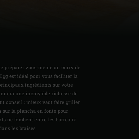
| Schweiz (Français)
z
é de préparer vous-même un curry de
gg est idéal pour vous faciliter la
 principaux ingrédients sur votre
nnera une incroyable richesse de
tit conseil : mieux vaut faire griller
n sur la plancha en fonte pour
nts ne tombent entre les barreaux
 dans les braises.