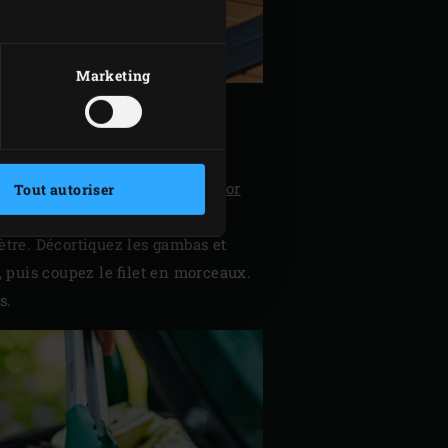
Marketing
, avec le
panier pour convEGGtor
Tout autoriser
tre. Décortiquez les gambas et
, puis coupez le filet en morceaux.
s.