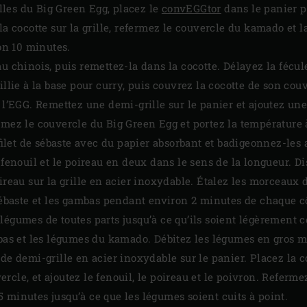
rilles du Big Green Egg, placez le
convEGGtor
dans le panier p
la cocotte sur la grille, refermez le couvercle du kamado et l
n 10 minutes.
au chinois, puis remettez-la dans la cocotte. Délayez la fécul
illie à la base pour curry, puis couvrez la cocotte de son cou
e l’EGG. Remettez une demi-grille sur le panier et ajoutez un
rmez le couvercle du Big Green Egg et portez la température 
let de sébaste avec du papier absorbant et badigeonnez-les a
 fenouil et le poireau en deux dans le sens de la longueur. D
ireau sur la grille en acier inoxydable. Étalez les morceaux 
sébaste et les gambas pendant environ 2 minutes de chaque côt
es légumes de toutes parts jusqu’à ce qu’ils soient légèrement c
mbas et les légumes du kamado. Débitez les légumes en gros 
nde demi-grille en acier inoxydable sur le panier. Placez la 
uvercle, et ajoutez le fenouil, le poireau et le poivron. Refer
 minutes jusqu’à ce que les légumes soient cuits à point.