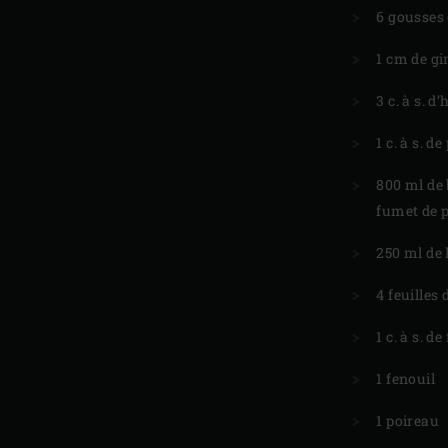
6 gousses
1 cm de gi
3 c. à s. d’
1 c. à s. d
800 ml de 
fumet de 
250 ml de 
4 feuilles
1 c. à s. d
1 fenouil
1 poireau