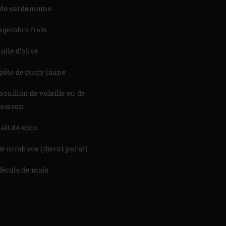
 de cardamome
ngembre frais
huile d’olive
e pâte de curry jaune
bouillon de volaille ou de
poisson
lait de coco
 de combava (djerut purut)
e fécule de maïs