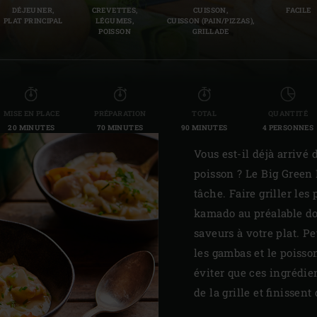
DÉJEUNER,
CREVETTES,
CUISSON,
FACILE
Slovenia | Slovenija
PLAT PRINCIPAL
LÉGUMES,
CUISSON (PAIN/PIZZAS),
POISSON
GRILLADE
Spain | España
Sweden | Sverige
Switzerland (French) 
MISE EN PLACE
PRÉPARATION
TOTAL
QUANTITÉ
20 MINUTES
70 MINUTES
90 MINUTES
4 PERSONNES
Switzerland | Schwei
Vous est-il déjà arriv
Turkey | Türkiye
poisson ? Le Big Green E
tâche. Faire griller les
kamado au préalable do
saveurs à votre plat. Pe
les gambas et le poisso
éviter que ces ingrédie
de la grille et finissent