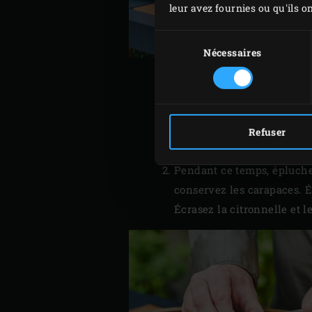
leur avez fournies ou qu'ils on
Sélection
du
Nécessaires
consentement
Allumez le
charbon de boi
Refuser
en place à l’intérieur, su
Pendant ce temps, épluche
conservez les carapaces. Él
Écrasez la citronnelle et 