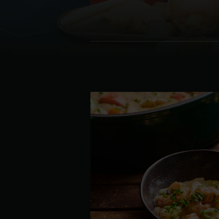
Denmark | Danmark
Estonia | Eesti
Finland | Suomi
France | France
Germany | Deutschland
Greece | Ελλάδα
Hungary | Magyarország