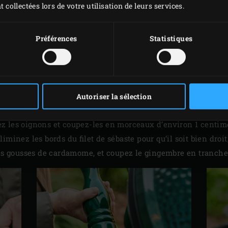
t collectées lors de votre utilisation de leurs services.
Préférences
Statistiques
MISE EN PLACE
s
dans le Big Green Egg et faites chauffer ce dernier à 200 °C
Autoriser la sélection
rmonté de deux
demi-grilles en acier inoxydable
.
z les oignons et coupez-les en morceaux d’environ 1 centimè
iminez les bords du filet de sébaste pour qu’il soit bien droit
les gousses de cardamome, et coupez le gingembre en tranche