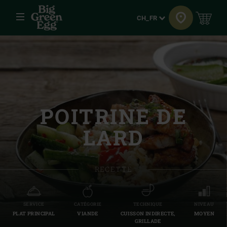
Menu
Langue
CH_FR
POITRINE DE
LARD
RECETTE
SERVICE
CATÉGORIE
TECHNIQUE
NIVEAU
PLAT PRINCIPAL
VIANDE
CUISSON INDIRECTE,
MOYEN
GRILLADE