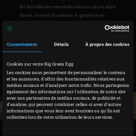
les lamelles de concombre dans la sauce aigre-
douce, couvrez le saladier et gardez-le au
réfrigérateur.
Pour réaliser la marinade, épluchez le gingembre,
les oignons et l’ail. Débitez ces derniers, ainsi que le
Consentement
Détails
À propos des cookies
piment, en gros morceaux et réduisez le tout en
purée dans un robot de cuisine. Badigeonnez les
Cookies sur votre Big Green Egg.
morceaux de lard très généreusement du mélange,
Les cookies nous permettent de personnaliser le contenu
couvrez-les et laissez-les mariner au moins une
et les annonces, d'offrir des fonctionnalités relatives aux
heure au réfrigérateur.
médias sociaux et d'analyser notre trafic. Nous partageons
également des informations sur l'utilisation de notre site
avec nos partenaires de médias sociaux, de publicité et
d'analyse, qui peuvent combiner celles-ci avec d'autres
informations que vous leur avez fournies ou qu'ils ont
collectées lors de votre utilisation de leurs services.
PRÉPARATION
Sélection