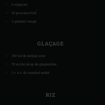
2 oignons
10 gousses d’ail
½ piment rouge
GLAÇAGE
150 ml de
ketjap asin
75 ml de sirop de gingembre
1 c. à s. de
sambal oelek
RIZ