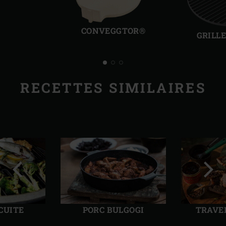
Diapo
Diap
précédente
suiv
CONVEGGTOR®
GRILL
RECETTES SIMILAIRES
Diapo
Diap
précédente
suiv
CUITE
PORC BULGOGI
TRAVE