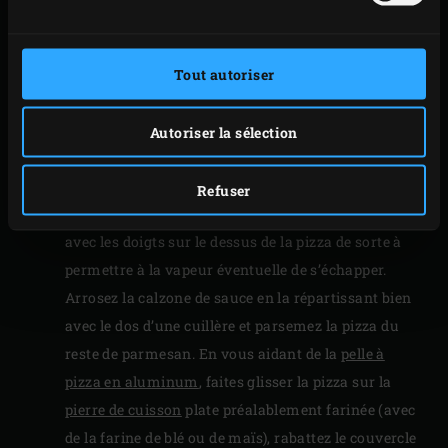
d’abord la ricotta sur la pâte et répartissez les
petites tranches de saucisse ainsi que les légumes
débités en petits morceaux. Assaisonnez au poivre
Tout autoriser
noir du moulin et au sel de mer et parsemez le tout
de fromage mature. Badigeonnez le bord de la pâte
Autoriser la sélection
d’huile d’olive. Rabattez en une seule fois le moule à
calzone et appuyez bien sur les bords.
Refuser
Sortez la calzone du moule et faites un petit trou
avec les doigts sur le dessus de la pizza de sorte à
permettre à la vapeur éventuelle de s’échapper.
Arrosez la calzone de sauce en la répartissant bien
avec le dos d’une cuillère et parsemez la pizza du
reste de parmesan. En vous aidant de la
pelle à
pizza en aluminum
, faites glisser la pizza sur la
pierre de cuisson
plate préalablement farinée (avec
de la farine de blé ou de maïs), rabattez le couvercle