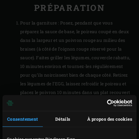
PRÉPARATION
Pour la garniture : Posez, pendant que vous
préparez la sauce de base, le poireau coupé en deux
dans la largeur et un poivron rouge au milieu des
braises (à côté de l’oignon rouge réservé pour la
sauce). Faites griller les légumes, couvercle rabattu,
10 minutes environ et tournez-les régulièrement
pour qu’ils noircissent bien de chaque côté. Retirez
les légumes de l’EGG, laissez refroidir le poireau et
placez le poivron 10 minutes dans un plat recouvert
de feuille alu – cette petite astuce vous permettra de
retirer plus facilement la peau du poivron. Installez
la
grille en acier inoxydable
dans l’EGG et faites
Consentement
Détails
À propos des cookies
monter la température à 200 °C.
Profitez du temps intermédiaire pour retirer la peau