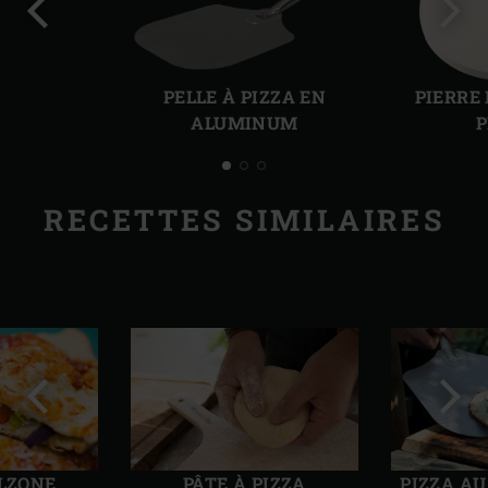
Diapo
Diap
précédente
suiv
PELLE À PIZZA EN
PIERRE
ALUMINUM
P
RECETTES SIMILAIRES
Diapo
Diap
précédente
suiv
ALZONE
PÂTE À PIZZA
PIZZA A