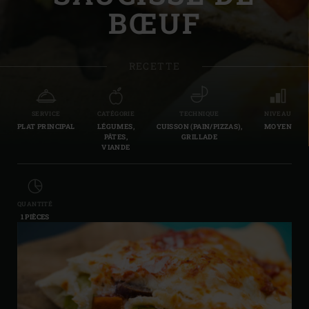
BŒUF
RECETTE
SERVICE
CATÉGORIE
TECHNIQUE
NIVEAU
PLAT PRINCIPAL
LÉGUMES,
CUISSON (PAIN/PIZZAS),
MOYEN
PÂTES,
GRILLADE
VIANDE
QUANTITÉ
1 PIÈCES