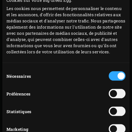
Cookies sur votre Big Green Egg.
carbonisée du poireau, la queue, les graines et la
Les cookies nous permettent de personnaliser le contenu
peau du poivron. Coupez la moitié du poireau, un
et les annonces, d'offrir des fonctionnalités relatives aux
médias sociaux et d'analyser notre trafic. Nous partageons
quart du poivron et la moitié de l’oignon rouge
également des informations sur l'utilisation de notre site
(l’autre étant utilisée pour la sauce) en petits
avec nos partenaires de médias sociaux, de publicité et
morceaux. Les morceaux restants de poireau et de
d'analyse, qui peuvent combiner celles-ci avec d'autres
informations que vous leur avez fournies ou qu'ils ont
poivron peuvent être utilisés pour une autre pizza
collectées lors de votre utilisation de leurs services.
ou pour complimenter une savoureuse salade.
Posez la saucisse de viande de bœuf sur la grille et
Sélection
faites-la griller jusqu’à ce qu’elle prenne une belle
Nécessaires
du
couleur dorée. Coupez la saucisse en petites
consentement
tranches. Mélangez la ricotta avec la moitié du
Préférences
parmesan, salez (généreusement) et donnez à
convenance quelques tours de moulin à poivre.
Statistiques
Farinez légèrement le moule à calzone et
recouvrez-le d’un fond de pâte déroulé. Garnissez la
moitié en procédant comme suit : déposez tout
Marketing