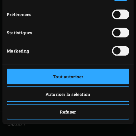
AMÉLIORER LA
consentement
TEXTURE ET LA
Préférences
SAVEUR
Statistiques
Fermentation lente : Pour une pâte plus savoureuse
et digeste, laissez-la fermenter au réfrigérateur
Marketing
pendant 24 à 48 heures.
Utilisation de semoule : Saupoudrez le plan de
travail de semoule de blé dur extra-fine lors de
l’étalage pour un croustillant supplémentaire.
Tout autoriser
Hydratation optimale : Adaptez la quantité d’eau en
fonction de la farine utilisée. Une pâte bien hydratée
Autoriser la sélection
donne une mie plus légère.
Refuser
COMMENT FAIRE LEVER LA PÂTE SANS ENDROIT
CHAUD ?