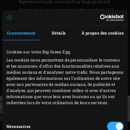
légèrement huilé, couvrez d’un linge propre et
laissez lever dans un endroit tiède pendant 1 à 2
heures, jusqu’à ce qu’elle double de volume.
Dégazez la pâte en la pétrissant légèrement, puis
Consentement
Détails
À propos des cookies
divisez-la en portions selon vos besoins.
Laissez reposer les pâtons 30 minutes avant de les
étaler et de les garnir selon vos envies.
Cookies sur votre Big Green Egg.
Les cookies nous permettent de personnaliser le contenu
Conseil : Le pétrissage manuel, bien qu’un peu physique,
et les annonces, d'offrir des fonctionnalités relatives aux
développe parfaitement le gluten. Une pâte travaillée 10
médias sociaux et d'analyser notre trafic. Nous partageons
également des informations sur l'utilisation de notre site
minutes à la main sera tout aussi réussie qu’avec un
avec nos partenaires de médias sociaux, de publicité et
robot.
d'analyse, qui peuvent combiner celles-ci avec d'autres
informations que vous leur avez fournies ou qu'ils ont
collectées lors de votre utilisation de leurs services.
Sélection
Nécessaires
du