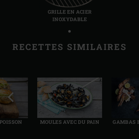
Diapo
Diap
précédente
suiv
GRILLE EN ACIER
INOXYDABLE
RECETTES SIMILAIRES
Diapo
Diap
précédente
suiv
 POISSON
MOULES AVEC DU PAIN
GAMBAS E