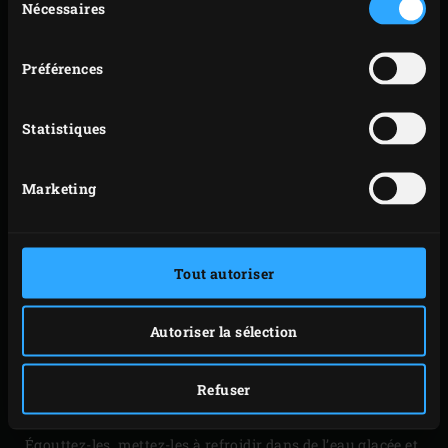
Nécessaires
du
blanc ou de bière brune et ajoutez le mélange sauce
consentement
soja-wasabi. Fermez le couvercle de l’EGG et laissez
Préférences
cuire les moules 5 minutes env. jusqu’à ce qu’elles
se soient toutes bien ouvertes. Dans l’intervalle,
Statistiques
prélevez les feuilles de persil et de cerfeuil, ajoutez
la ciboulette et hachez le tout finement. Incorporez
Marketing
le mélange à la crème fraîche
Disposez les moules dans un plat et servez avec du
pain et la crème fraîche aux herbes.
Tout autoriser
Astuce
Autoriser la sélection
Pour un repas plus complet, vous pouvez aussi servir des
frites de céleri rave ou de chou-rave en accompagnement
des moules. Coupez les légumes en frites épaisses et
Refuser
faites-les blanchir
al dente
dans de l’eau légèrement salée.
Égouttez-les, mettez-les à refroidir dans de l’eau glacée et