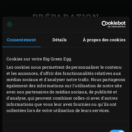
PRÉPARATION
Faites chauffer le Big Green Egg jusqu’à 220 °C avec
Consentement
Détails
À propos des cookies
la
grille en acier inoxydable
. Dans l’intervalle,
contrôlez les moules et jetez celles qui sont cassées
ou ouvertes. Placez les moules restantes dans une
Cookies sur votre Big Green Egg.
passoire et rincez-les. Épluchez et émincez l’ail,
Les cookies nous permettent de personnaliser le contenu
prélevez les feuilles de thym et les aiguilles de
et les annonces, d'offrir des fonctionnalités relatives aux
médias sociaux et d'analyser notre trafic. Nous partageons
romarin et hachez-les finement. Mélangez le
également des informations sur l'utilisation de notre site
wasabi et la sauce soja
avec nos partenaires de médias sociaux, de publicité et
Faites chauffer l’huile d’olive dans la poêle à paella
d'analyse, qui peuvent combiner celles-ci avec d'autres
informations que vous leur avez fournies ou qu'ils ont
sur la grille de l’EGG. Attendez que l’huile soit très
collectées lors de votre utilisation de leurs services.
chaude. Ajoutez les légumes et l’ail, laissez rissoler
quelques minutes et ajoutez ensuite les herbes
Sélection
finement hachées et les moules. Arrosez de vin