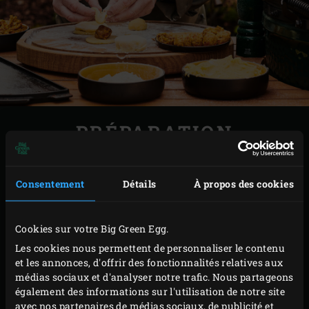
PRÉPARATION
Faites chauffer la
cocotte en fonte
sur la grille de
Consentement
Détails
À propos des cookies
l’EGG. Faites fondre le beurre dans la poêle et
ajoutez l’échalote et le poivron. Incorporez la farine
et laissez cuire pendant 3 à 4 minutes ; remuez de
Cookies sur votre Big Green Egg.
temps en temps, en fermant le couvercle de l’EGG
Les cookies nous permettent de personnaliser le contenu
et les annonces, d'offrir des fonctionnalités relatives aux
après chaque opération.
médias sociaux et d'analyser notre trafic. Nous partageons
Déglacez le mélange de poivron avec le bouillon de
également des informations sur l'utilisation de notre site
volaille et faites chauffer pendant environ 1 minute.
avec nos partenaires de médias sociaux, de publicité et