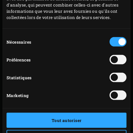
d'analyse, qui peuvent combiner celles-ci avec d'autres
Retirez la casserole de l’EGG et incorporez le poulet
informations que vous leur avez fournies ou qu'ils ont
effiloché. Goûtez la garniture, salez et poivrez-la si
collectées lors de votre utilisation de leurs services.
nécessaire, puis laissez légèrement refroidir.
Préparez des boules de farce de la taille d’une balle
Sélection
de golf. Laissez refroidir complètement. Éteignez le
Nécessaires
du
charbon de bois dans l’EGG ou préparez
consentement
éventuellement un autre plat dans l’intervalle. En
Préférences
effet, les galettes de pommes de terre doivent
prendre pendant au moins une heure au
Statistiques
réfrigérateur.
Passez les pommes de terre au travers d’une
Marketing
passoire à coulis. Ajoutez les jaunes d’œufs, la
farine, la fécule de pomme de terre, le sel et le poivre
(à convenance). Mélangez et laissez refroidir.
Tout autoriser
Roulez des boules de pâte de pommes de terre de la
taille d’une balle de golf. Farinez votre plan de