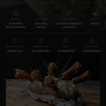
RECETTE
SERVICE
CATÉGORIE
TECHNIQUE
NIVEAU
DÉJEUNER,
LÉGUMES,
CUISSON INDIRECTE,
FACILE
PLAT PRINCIPAL
VIANDE
GRILLADE
MISE EN PLACE
PRÉPARATION
TOTAL
QUANTITÉ
25 MINUTES
100 MINUTES
125 MINUTES
6 PERSONNES