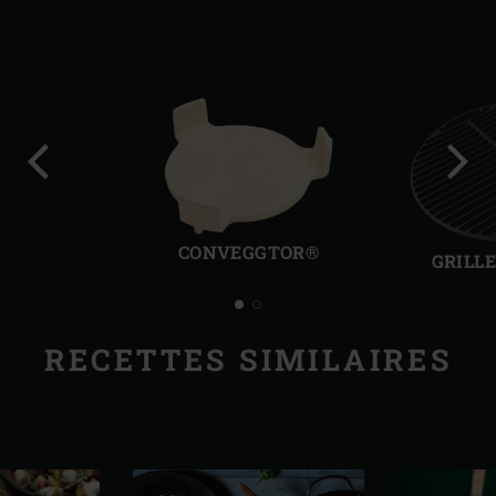
Diapo
Diap
précédente
suiv
CONVEGGTOR®
GRILL
RECETTES SIMILAIRES