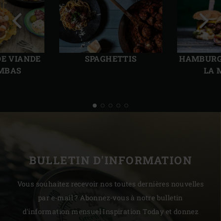
Diapo
Diap
précédente
suiv
DE VIANDE
SPAGHETTIS
HAMBURGE
MBAS
LA 
BULLETIN D'INFORMATION
Vous souhaitez recevoir nos toutes dernières nouvelles
par e-mail ? Abonnez-vous à notre bulletin
d'information mensuel Inspiration Today et donnez