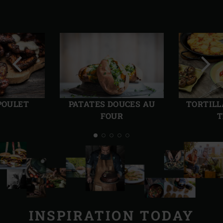
Diapo
Diap
précédente
suiv
POULET
PATATES DOUCES AU
TORTILL
FOUR
T
INSPIRATION TODAY