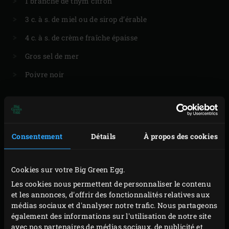
1 branche de thym citron
3 c. à s. de miel ou de sirop d’érable
4 c. à s. de crème fraîche épaisse
Gros sel de mer
Poivre noir
PRÉPARATION
Consentement
Détails
À propos des cookies
Allumez le Big Green Egg et laissez le couvercle
Cookies sur votre Big Green Egg.
ouvert 14 à 15 minutes. Dans l’intervalle, lavez les
Les cookies nous permettent de personnaliser le contenu
patates douces.
et les annonces, d'offrir des fonctionnalités relatives aux
Posez le
convEGGtor
et la grille et rabattez le
médias sociaux et d'analyser notre trafic. Nous partageons
également des informations sur l'utilisation de notre site
couvercle de l’EGG. Faites chauffer à 190 °C.
avec nos partenaires de médias sociaux, de publicité et