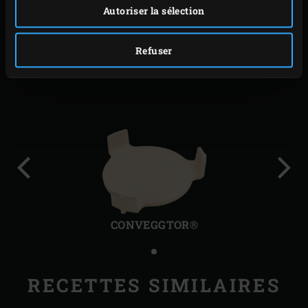
Autoriser la sélection
ACCESSOIRES
Refuser
SIMILAIRES
Diapo
Diap
précédente
suiv
CONVEGGTOR®
RECETTES SIMILAIRES