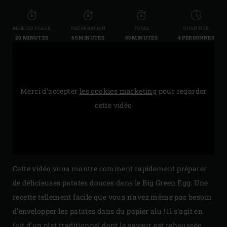
MISE EN PLACE
PRÉPARATION
TOTAL
QUANTITÉ
20 MINUTES
65 MINUTES
85 MINUTES
4 PERSONNES
Merci d'accepter
les cookies marketing
pour regarder
cette vidéo
Cette vidéo vous montre comment rapidement préparer
de délicieuses patates douces dans le Big Green Egg. Une
recette tellement facile que vous n’avez même pas besoin
d’envelopper les patates dans du papier alu ! Il s’agit en
fait d’un plat traditionnel dont la saveur est rehaussée