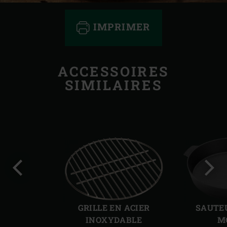
IMPRIMER
ACCESSOIRES
SIMILAIRES
Diapo
Diap
précédente
suiv
GRILLE EN ACIER
SAUTEU
INOXYDABLE
M