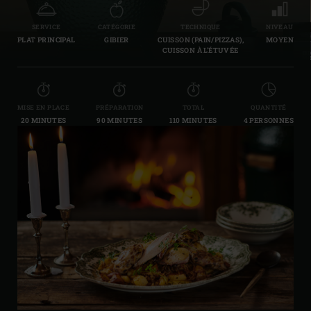
SERVICE
CATÉGORIE
TECHNIQUE
NIVEAU
PLAT PRINCIPAL
GIBIER
CUISSON (PAIN/PIZZAS),
MOYEN
CUISSON À L’ÉTUVÉE
MISE EN PLACE
PRÉPARATION
TOTAL
QUANTITÉ
20 MINUTES
90 MINUTES
110 MINUTES
4 PERSONNES