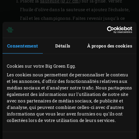
Placez la
sauteuse (Ø 27 cm)
sur la grille. Versez
l’huile d’olive dans la sauteuse et ajoutez l’échalote,
l’ail et les champignons. Faites revenir jusqu’à ce
que l’échalote soit translucide et que les
champignons soient bien dorés.
Retirez la sauteuse du kamado, versez le mélange
Consentement
Détails
À propos des cookies
de champignons dans un bol et laissez refroidir.
Essuyez la sauteuse et replacez-la dans le kamado.
Cookies sur votre Big Green Egg.
Coupez les pattes des carcasses de faisan et retirez
Les cookies nous permettent de personnaliser le contenu
la viande des os des pattes. Coupez la viande des
et les annonces, d'offrir des fonctionnalités relatives aux
pattes très finement, comme un steak tartare.
médias sociaux et d'analyser notre trafic. Nous partageons
également des informations sur l'utilisation de notre site
Mélangez la viande des pattes avec le mélange de
avec nos partenaires de médias sociaux, de publicité et
champignons refroidi et les pistaches, salez et
d'analyse, qui peuvent combiner celles-ci avec d'autres
poivrez à convenance. Essorez la crépine et étalez-la
informations que vous leur avez fournies ou qu'ils ont
collectées lors de votre utilisation de leurs services.
sur votre plan de travail. Séchez-la avec du papier
essuie-tout. Répartissez le mélange de steak tartare