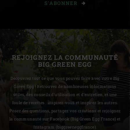
S'ABONNER
REJOIGNEZ LA COMMUNAUTÉ
BIG GREEN EGG
Découvrez tout ce que vous pouvez faire avec votre Big
Green Egg ! Retrouvez de nombreuses informations
utiles, des conseils d’utilisation et d’entretien, et une
foule de recettes : inspirez-vous et inspirez les autres.
Posez des questions, partagez vos créations et rejoignez
la communauté sur Facebook (Big Green Egg France) et
Instagram (biggreeneggfrance).