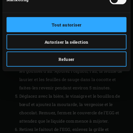
mélange d’épices (gardez le reste pour la prochaine
fois que vous préparerez ce délicieux ragoût).
Fermez le couvercle de l’EGG et faites dorer la
Tout autoriser
viande sur tout son pourtour. Remuez de temps en
temps en prenant soin de bien rabattre le couvercle
Autoriser la sélection
du kamado après chaque manipulation.
Pendant ce temps, épluchez les oignons et coupez-
Refuser
les en morceaux fins. Épluchez et hachez finement
les gousses d’ail. Ajoutez l’oignon, l’ail, la feuille de
laurier et les feuilles de sauge dans la cocotte et
faites-les revenir pendant environ 5 minutes.
Déglacez avec la bière, le vinaigre et le bouillon de
bœuf et ajoutez la moutarde, la vergeoise et le
chocolat. Remuez, fermez le couvercle de l’EGG et
attendez que le liquide commence à mijoter.
Retirez le faitout de l’EGG, enlevez la grille et