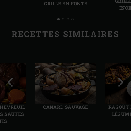
GRILL
GRILLE EN FONTE
INO
RECETTES SIMILAIRES
Diapo
Diap
précédente
suiv
CHEVREUIL
CANARD SAUVAGE
RAGOÛT 
S SAUTÉS
LÉGUME
TIS