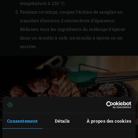
température à 220 °C.
Pendant ce temps, coupez l’échine de sanglier en
tranches d’environ 2 centimètres d’épaisseur.
Réduisez tous les ingrédients du mélange d’épices
dans un moulin à café, un moulin à épices ou un
mortier.
Consentement
Détails
À propos des cookies
PRÉPARATION