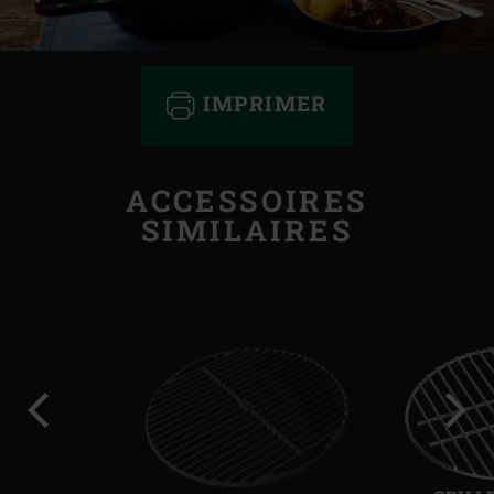
IMPRIMER
ACCESSOIRES
SIMILAIRES
Diapo
Diap
précédente
suiv