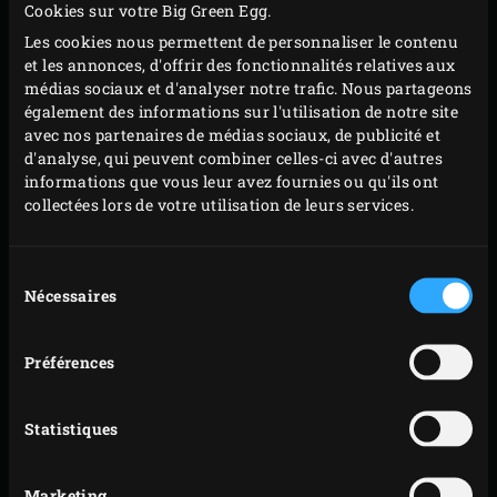
Cookies sur votre Big Green Egg.
Les cookies nous permettent de personnaliser le contenu
Placez les steaks d’échine sur la grille et faites-les
et les annonces, d'offrir des fonctionnalités relatives aux
griller pendant environ 2 minutes. Faites pivoter les
médias sociaux et d'analyser notre trafic. Nous partageons
steaks d’un quart de tour et faites-les griller
également des informations sur l'utilisation de notre site
avec nos partenaires de médias sociaux, de publicité et
pendant encore 2 minutes. Retournez les steaks et
d'analyse, qui peuvent combiner celles-ci avec d'autres
faites-les griller à nouveau pendant 2 x 2 minutes.
informations que vous leur avez fournies ou qu'ils ont
Refermez le couvercle du kamado après chaque
collectées lors de votre utilisation de leurs services.
manipulation.
Placez les steaks sur une planche à découper.
Sélection
Nécessaires
du
Retirez la grille et placez la grille en inox dans l’EGG.
consentement
Placez le
faitout émaillé
sur celle-ci, fermez le
couvercle de l’EGG et faites chauffer la cocotte
Préférences
pendant environ 5 minutes. Pendant ce temps,
coupez les steaks en dés.
Statistiques
Faites fondre le beurre dans le faitout. Ajoutez la
viande et saupoudrez de 2 cuillères à soupe du
Marketing