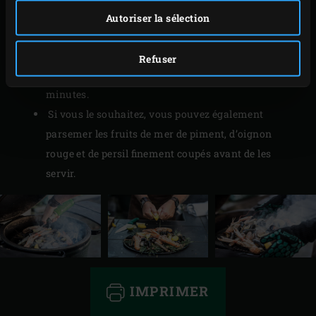
Faites sécher les branches de sapin ou de pin dans
Autoriser la sélection
votre abri de jardin ou à l’intérieur de votre maison,
ou bien enveloppez-les de papier essuie-tout et
Refuser
passez-les au four micro-ondes pendant environ 3
minutes.
Si vous le souhaitez, vous pouvez également
parsemer les fruits de mer de piment, d’oignon
rouge et de persil finement coupés avant de les
servir.
IMPRIMER