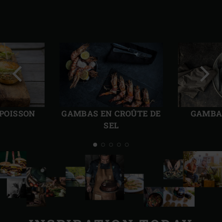
Diapo
Diap
précédente
suiv
 POISSON
GAMBAS EN CROÛTE DE
GAMBAS
SEL