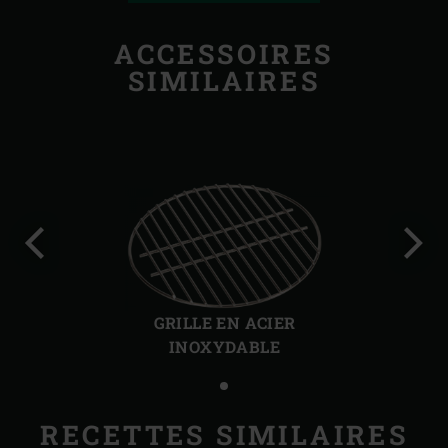
ACCESSOIRES
SIMILAIRES
Diapo
Diap
précédente
suiv
GRILLE EN ACIER
INOXYDABLE
RECETTES SIMILAIRES