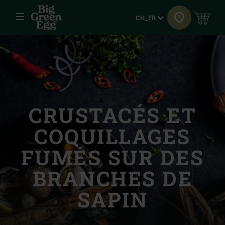
Menu
Langue
CH_FR
CRUSTACÉS ET
COQUILLAGES
FUMÉS SUR DES
BRANCHES DE
SAPIN