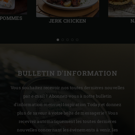
Diapo
Diap
précédente
suiv
 POMMES
JERK CHICKEN
N
BULLETIN D'INFORMATION
Vous souhaitez recevoir nos toutes dernières nouvelles
par e-mail ? Abonnez-vous à notre bulletin
d'information mensuel Inspiration Today et donnez
plus de saveur à votre boîte de messagerie ! Vous
recevrez automatiquement les toutes dernières
nouvelles concernant les événements à venir, les