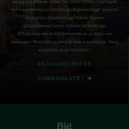
culinaires infinies. Posez vos QUESTIONS et partagez
vos expériences sur Facebook (BigGreenEggFrance) et
Instagram (biggreeneggfrance). Taguez
@biggreeneggfrance, utilisez les hashtags
#TheEvergreen et #forevergreen en postant vos
messages ! Nous fabriquons de beaux souvenirs. Vous
souhaitez nous rejoindre ?
REJOIGNEZ NOTRE
COMMUNAUTÉ !