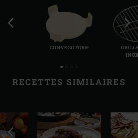
Diapo
Diap
précédente
suiv
CONVEGGTOR®
GRILL
INO
RECETTES SIMILAIRES