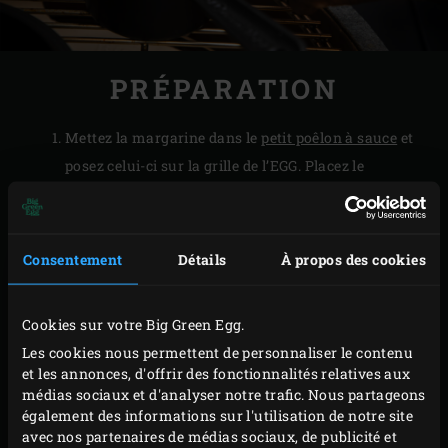
PRÉPARATION
Mettez la margarine dans le
petit poêlon à sauce
et
posez celui-ci sur la grille de l’EGG. Placez le
couvercle du
faitout en fonte
rond à côté pour qu’il
puisse d’ores et déjà préchauffer. Fermez le
couvercle de l’EGG et attendez que la margarine
Consentement
Détails
À propos des cookies
fonde.
Dans un saladier, versez la farine de maïs, la farine
Cookies sur votre Big Green Egg.
de blé, la levure chimique, le sel, le poivre noir, l’ail
Les cookies nous permettent de personnaliser le contenu
en poudre, le sucre, les œufs et le babeurre et
et les annonces, d'offrir des fonctionnalités relatives aux
mélangez soigneusement le tout à l’aide d’un fouet.
médias sociaux et d'analyser notre trafic. Nous partageons
également des informations sur l'utilisation de notre site
Ajoutez le piment jalapeño au beurre fondu et
avec nos partenaires de médias sociaux, de publicité et
incorporez-les à la pâte à l’aide d’une spatule, de