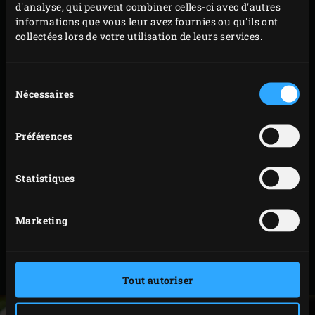
d'analyse, qui peuvent combiner celles-ci avec d'autres
même que la mozzarella.
informations que vous leur avez fournies ou qu'ils ont
collectées lors de votre utilisation de leurs services.
Versez la pâte dans le couvercle de la cocotte en
fonte, et lissez-en le dessus à la spatule si besoin.
Fermez le couvercle de l’EGG et faites cuire le pain
Sélection
Nécessaires
du
de maïs pendant 22 à 25 minutes, jusqu’à ce qu’il
consentement
soit doré et cuit à point. Vous pouvez vérifier la
Préférences
cuisson du pain de maïs en piquant une brochette
en bois en son centre. Si celle-ci en ressort sèche et
propre, votre pain est prêt.
Statistiques
Sortez le couvercle avec le pain de maïs de l’EGG.
Laissez légèrement refroidir avant de démouler
Marketing
votre pain et de le découper pour le servir. Vous
pouvez éventuellement servir ce pain avec du
Jerk
Chicken
.
Tout autoriser