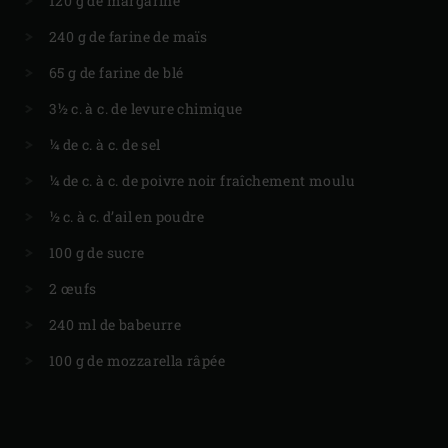
120 g de margarine
240 g de farine de maïs
65 g de farine de blé
3½ c. à c. de levure chimique
¼ de c. à c. de sel
¼ de c. à c. de poivre noir fraîchement moulu
½ c. à c. d’ail en poudre
100 g de sucre
2 œufs
240 ml de babeurre
100 g de mozzarella râpée