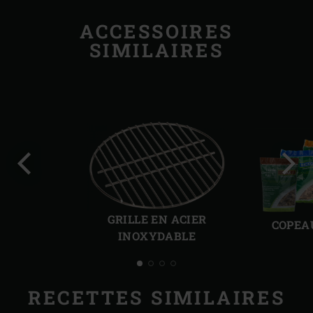
ACCESSOIRES
SIMILAIRES
Diapo
Diap
précédente
suiv
GRILLE EN ACIER
COPEA
INOXYDABLE
RECETTES SIMILAIRES