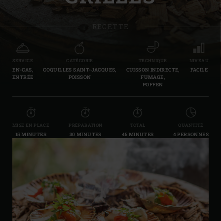
RECETTE
SERVICE
CATÉGORIE
TECHNIQUE
NIVEAU
EN-CAS,
COQUILLES SAINT-JACQUES,
CUISSON INDIRECTE,
FACILE
ENTRÉE
POISSON
FUMAGE,
POFFEN
MISE EN PLACE
PRÉPARATION
TOTAL
QUANTITÉ
15 MINUTES
30 MINUTES
45 MINUTES
4 PERSONNES