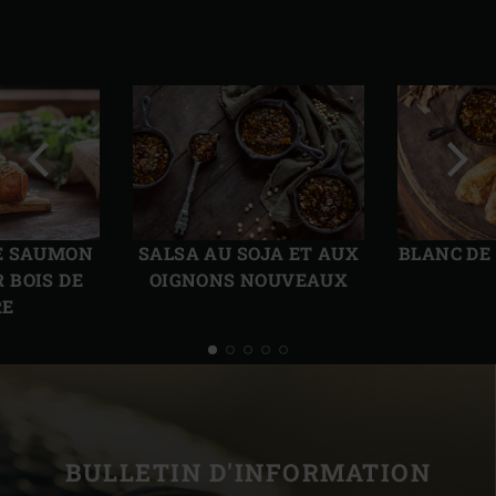
Diapo
Diap
précédente
suiv
E SAUMON
SALSA AU SOJA ET AUX
BLANC DE
 BOIS DE
OIGNONS NOUVEAUX
RE
BULLETIN D'INFORMATION