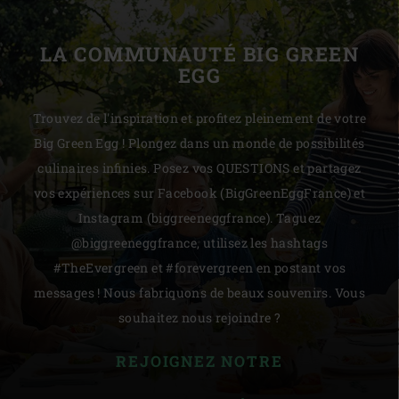
LA COMMUNAUTÉ BIG GREEN
EGG
Trouvez de l'inspiration et profitez pleinement de votre
Big Green Egg ! Plongez dans un monde de possibilités
culinaires infinies. Posez vos QUESTIONS et partagez
vos expériences sur Facebook (BigGreenEggFrance) et
Instagram (biggreeneggfrance). Taguez
@biggreeneggfrance, utilisez les hashtags
#TheEvergreen et #forevergreen en postant vos
messages ! Nous fabriquons de beaux souvenirs. Vous
souhaitez nous rejoindre ?
REJOIGNEZ NOTRE