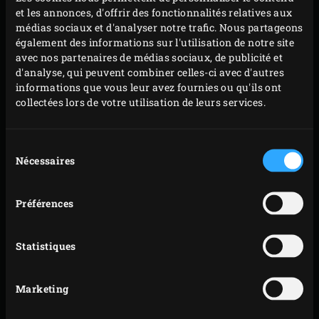
et les annonces, d'offrir des fonctionnalités relatives aux
Sortez le gril de l’EGG, répartissez une poignée de
médias sociaux et d'analyser notre trafic. Nous partageons
copeaux de bois
de pommier sur le charbon de bois
également des informations sur l'utilisation de notre site
incandescent et placez le
convEGGtor
. Remettez le
avec nos partenaires de médias sociaux, de publicité et
d'analyse, qui peuvent combiner celles-ci avec d'autres
gril et placez les coquilles Saint-Jacques sur le
informations que vous leur avez fournies ou qu'ils ont
dessus. Fermez le couvercle de l’EGG et portez la
collectées lors de votre utilisation de leurs services.
température à 130 °C. La mise en place du
convEGGtor la fera baisser. Fumez les coquilles
Sélection
Saint-Jacques pendant 7 à 8 minutes jusqu’à ce
Nécessaires
du
qu’elles atteignent une température à cœur de 62 °C
consentement
; vous pouvez mesurer cette température avec le
Préférences
thermomètre à lecture instantanée
.
Pendant ce temps, retirez la peau, la tige et les
Statistiques
pépins du poivron et coupez la chair en larges
lanières. Salez et poivrez à votre convenance.
Marketing
Mélangez les ingrédients de la sauce
d’accompagnement.