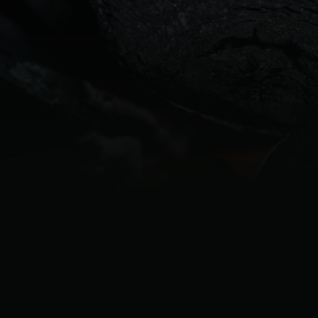
Denmark | Danmark
Estonia | Eesti
Finland | Suomi
France | France
Germany | Deutschland
Greece | Ελλάδα
Hungary | Magyarország