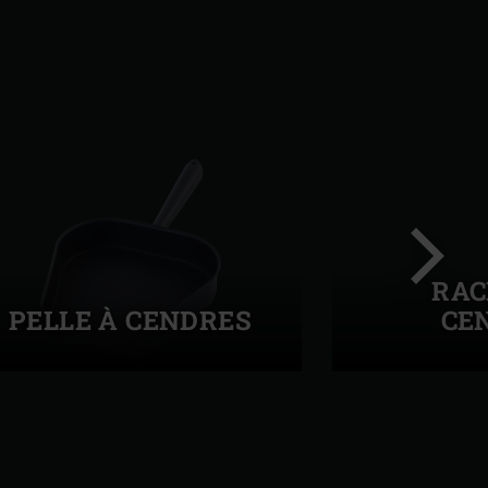
RAC
PELLE À CENDRES
CE
Diapo
suivant