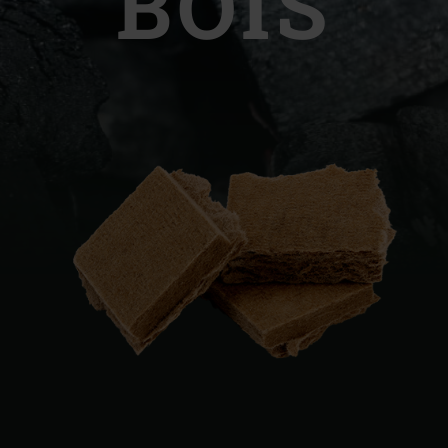
BOIS
Slovenia | Slovenija
Spain | España
Sweden | Sverige
Switzerland (French) 
Switzerland | Schwei
Turkey | Türkiye