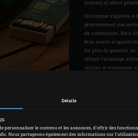
(noires) ni odeur pénét
Quiconque s’apprête à c
généralement pas envie
de commencer. Rien d’é
feux soient si apprécié
En plus de garantir un
offrent l’avantage d’êtr
utiliser et totalement s
Code
120922
Détails
gg.
e personnaliser le contenu et les annonces, d'offrir des fonctionn
afic. Nous partageons également des informations sur l'utilisation