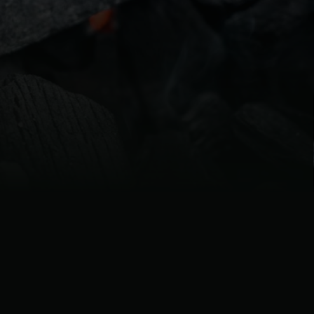
| Schweiz (Français)
z